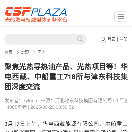
CSPP
登录
|
注册
首页
宏观
国内
聚焦光热导热油产品、光热项目等！华
电西藏、中船重工718所与津东科技集
团深度交流
发布者：xylona | 来源：河北津东科技集团有限公司 | 0评论
| 4085查看 | 2025-03-20 08:56:52
3月17日上午，华电西藏能源有限公司、中船重工