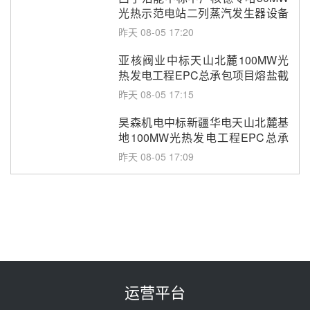
光热示范电站二列蒸汽发生器设备
采购
昨天 08-05 17:20
亚核阀业中标天山北麓100MW光
热发电工程EPC总承包项目熔盐截
止阀、熔盐三偏心蝶阀采购
昨天 08-05 17:15
昊森机电中标新疆华电天山北麓基
地100MW光热发电工程EPC总承
包项目熔盐介质超声波流量计采购
昨天 08-05 17:09
节点突破！独山子石化光伏熔盐储
能示范项目电加热器厂房顺利封顶
昨天 08-05 14:48
7400吨！迪尔化工成功签订鲁西火
电机组灵活性改造项目三元液态盐
采购合同
昨天 08-05 14:12
运营平台
迪尔化工预中标华能西安热工院