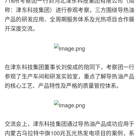
718所考察团一行到河北津东科技集团有限公司（简
称：津东科技集团）进行参观考察，三方围绕导热油
产品的研发应用、全周期服务体系及光热项目合作展
开深度交流。
在津东科技集团董事长刘俊成的陪同下，考察团一行
参观了生产车间和研发实验室，重点了解导热油产品
的核心工艺、产品特性及严格的质量管控体系。
交流会上，津东科技集团通过导热油产品成功应用于
内蒙古乌拉特中旗100兆瓦光热发电项目的案例，系