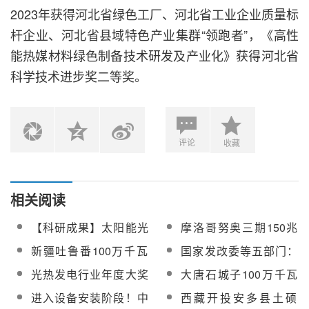
2023年获得河北省绿色工厂、河北省工业企业质量标
杆企业、河北省县域特色产业集群“领跑者”，《高性
能热媒材料绿色制备技术研发及产业化》获得河北省
科学技术进步奖二等奖。
评论
收藏
相关阅读
【科研成果】太阳能光
摩洛哥努奥三期150兆
热发电高温熔盐泵
瓦光热电站停运时间延
新疆吐鲁番100万千瓦
国家发改委等五部门：
长
光热+光伏一体化项目汽
稳步推动光热发电等可
光热发电行业年度大奖
大唐石城子100万千瓦
轮机扣缸成功
再生能源发电项目参与
CSPPLAZA AWARDS
配套光热项目正进行集
进入设备安装阶段！中
西藏开投安多县土硕
绿色电力交易
2025评选活动启动
热镜场基础浇筑及镜场