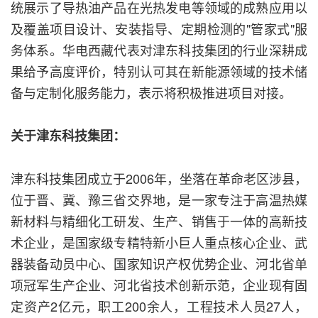
统展示了导热油产品在光热发电等领域的成熟应用以
及覆盖项目设计、安装指导、定期检测的"管家式"服
务体系。华电西藏代表对津东科技集团的行业深耕成
果给予高度评价，特别认可其在新能源领域的技术储
备与定制化服务能力，表示将积极推进项目对接。
关于津东科技集团：
津东科技集团成立于2006年，坐落在革命老区涉县，
位于晋、冀、豫三省交界地，是一家专注于高温热媒
新材料与精细化工研发、生产、销售于一体的高新技
术企业，是国家级专精特新小巨人重点核心企业、武
器装备动员中心、国家知识产权优势企业、河北省单
项冠军生产企业、河北省技术创新示范，企业现有固
定资产2亿元，职工200余人，工程技术人员27人，