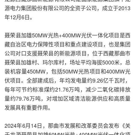
源电力集团股份有限公司的全资子公司，成立于2013
年12月6日。
聂荣县加雄50MW光热+400MW光伏一体化项目是西
藏自治区电力保障性项目和重点建设项目，也是集团
公司对口支援聂荣县的新能源项目，位于西藏那曲市
聂荣县加雄村、玛尔库村，场址平均海拔5000米，总
装机容量450MW，包括50MW光热项目和400MW光
伏项目。全部建成后，年均发电量约9.26亿千瓦时，
每年可节约标准煤约21.76万吨，减少二氧化碳排放
量约79.76万吨，对增加区域清洁能源供应和高质量
发展具有重要作用。
2024年6月14日，那曲市发展和改革委员会发布《关
于龙源聂荣县加雄50MW光热+400MW光伏一体化项