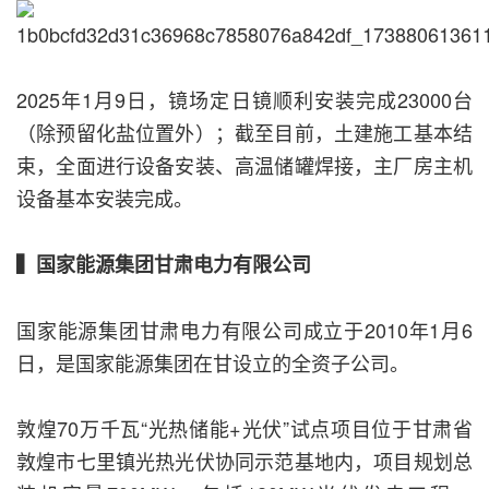
2025年1月9日，镜场定日镜顺利安装完成23000台
（除预留化盐位置外）；截至目前，土建施工基本结
束，全面进行设备安装、高温储罐焊接，主厂房主机
设备基本安装完成。
▍国家能源集团甘肃电力有限公司
国家能源集团甘肃电力有限公司成立于2010年1月6
日，是国家能源集团在甘设立的全资子公司。
敦煌70万千瓦“光热储能+光伏”试点项目位于甘肃省
敦煌市七里镇光热光伏协同示范基地内，项目规划总