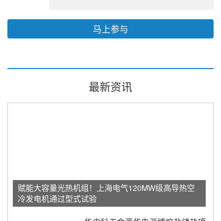
马上参与
最新资讯
赋能大容量光热机组！上海电气120MW级高导热空
冷发电机通过型式试验