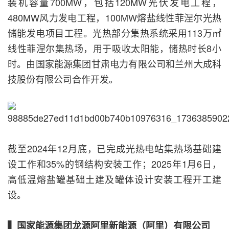
装机容量700MW，包括120MW光伏发电工程，
480MW风力发电工程，100MW熔盐线性菲涅尔光热
储能发电项目工程。光热部分集热系统采用113万㎡
线性菲涅尔集热场，用于吸收太阳能，储热时长8小
时。由国家能源集团甘肃电力有限公司和兰州大成科
技股份有限公司合作开发。
截至2024年12月底，已完成光热电站集热场基础建
设工作和35%的钢结构安装工作；2025年1月6日，
高低温熔盐罐基础土建及罐体设计安装工程开工建
设。
▍国家能源集团龙源阿里新能源（阿里）有限公司