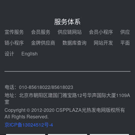
昨天 08-04 09:16
中电建共和100万千瓦光伏光热项
目海南州香加#1储能工程EPC总承
服务体系
包项目设备采购
前天 08-03 17:10
宣传服务
会员服务
供应链网站
会员小程序
供应
河北金悦弘千中标重能新疆天山北
链小程序
金牌供应商
数据库查询
网站开发
平面
麓100MW光热发电项目用“碳钢、
合金钢管件”采购
设计
English
前天 08-03 16:58
华电重能新疆天山北麓新能源基地
100MW光热发电项目管件采购
前天 08-03 16:29
电话：010-85618022/85618023
地址：北京市朝阳区建国门雅宝路12号华声国际大厦1109A
室
Copyright © 2012-2020 CSPPLAZA光热发电网版权所有
All Rights Reserved.
京ICP备13024512号-4