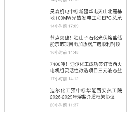
昊森机电中标新疆华电天山北麓基
地100MW光热发电工程EPC总承
包项目熔盐介质超声波流量计采购
14小时前 17:09
节点突破！独山子石化光伏熔盐储
能示范项目电加热器厂房顺利封顶
16小时前 14:48
7400吨！迪尔化工成功签订鲁西火
电机组灵活性改造项目三元液态盐
采购合同
17小时前 14:12
迪尔化工预中标华能西安热工院
2026-2029年熔盐介质框架协议
20小时前 11:37
中能建华中试研院中标重能新疆
100MW光热项目机组调试及性能
试验