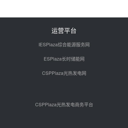
21小时前 10:41
解读丨十五五电源结构优化：光热
规模化助力构建绿色低碳电力供给
格局
22小时前 09:11
运营平台
华能西安热工院熔盐电伴热三年框
架协议项目中标候选人公示
IESPlaza综合能源服务网
昨天 08-04 11:33
ESPlaza长时储能网
350MW光热大基地建设提速！哈
锅中标格尔木项目蒸汽发生系统
CSPPlaza光热发电网
昨天 08-04 09:54
甘肃建投安装公司赴京洽谈，深化
瓜州、博州光热项目战略合作
昨天 08-04 09:27
CSPPlaza光热发电商务平台
新型电力系统建设“十五五”规划印
发！明确推动光热发电规模化发展