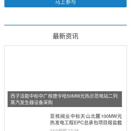
马上参与
最新资讯
西子洁能中标中广核德令哈50MW光热示范电站二列
蒸汽发生器设备采购
亚核阀业中标天山北麓100MW光
热发电工程EPC总承包项目熔盐截
止阀、熔盐三偏心蝶阀采购
14小时前 17:15