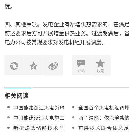
度。
四、其他事项。发电企业有新增供热需求的，在满足
前述要求后方可开展增量供热业务。过渡期满后，省
电力公司按常规要求对发电机组开展调度。
评论
收藏
相关阅读
中国能建浙江火电新疆
全国首个火电机组调峰
吐鲁番光热+光伏项目首
调频模块化熔盐储能项
中国能建浙江火电施工
西子洁能：依托熔盐储
屏吸热器管排吊装就位
目在华能德州电厂成功
总承包！哈密150MW光
能核心技术，拓展其在
新型熔盐储能技术与
可胜技术联合体总承
商运
热项目吸热塔筒身结构
光热发电、火电灵活性