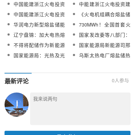
2×645MW火电机组深度
包！浙江火电新疆吐鲁
中国能建浙江火电投资
中能建浙江火电投资建
突破100米！
改造等场景的应用
耦合应用EPC项目招标
番100MW光热项目完成
建设！吐鲁番鄯善1吉瓦
设！吐鲁番1吉瓦“光热
中国能建浙江火电投资
《火电机组耦合熔盐储
全部定日镜组装安装
“光伏+光热”一体化项目
储能+光伏一体化”项目
建设，新疆1GW光热
热调峰系统技术要求》
华润电力新型熔盐储能
730MWh！全国首套火
一期工程完工
光热电站定日镜组装安
+光伏项目首批300MW
团体标准启动会顺利召
技术与大型火电机组深
电抽汽熔盐储能项目完
装完成
辽宁盘锦：加大电热熔
国家发改委等八部门：
光伏并网
开
度耦合应用EPC项目招
成试运
盐等新型储能技术推广
规模化熔盐储能技术纳
不得将配储作为新能源
国家能源局新能源司邢
标
应用
入《绿色技术推广目录
前置条件！国家发改
翼腾：坚定信心适应新
国家能源局：光热及光
乌斯太热电厂熔盐储热
（2024年版）》！
委、国家能源局推动新
形势，努力破解阶段问
伏、光热一体化列入
耦合煤电机组调频调峰
能源上网电量全面进入
题！
2025年能源行业标准计
及安全供汽技术改造项
电力市场
划立项重点方向
目勘察设计及服务中标
最新评论
0
人参与
候选人公示