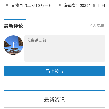
7000吨
利就位
千瓦光热项目土建施工
限公司青豫直流光热阀
备名单发布
青豫直流二期10万千瓦
海南省：2025年6月1日
基本结束
门采购
光热工程数字化服务项
前已明确电价的光热项
目智慧工地平台及AI算
目不纳入机制电价竞价
法集成实施服务项目竞
主体范围
最新评论
0
人参与
谈
马上参与
最新资讯