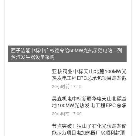
西子洁能中标中广核德令哈50MW光热示范电站二列
蒸汽发生器设备采购
亚核阀业中标天山北麓100MW光
热发电工程EPC总承包项目熔盐截
止阀、熔盐三偏心蝶阀采购
20小时前 17:15
昊森机电中标新疆华电天山北麓基
地100MW光热发电工程EPC总承
包项目熔盐介质超声波流量计采购
20小时前 17:09
节点突破！独山子石化光伏熔盐储
能示范项目电加热器厂房顺利封顶