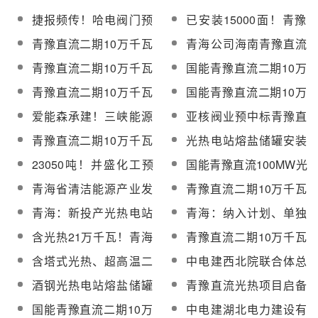
捷报频传！哈电阀门预
已安装15000面！青豫
中标青豫直流二期10万
直流二期100MW塔式光
青豫直流二期10万千瓦
青海公司海南青豫直流
千瓦光热项目熔盐调节
热项目定日镜安装过半
光热项目分散控制系统
二期10万千瓦光热工程
青豫直流二期10万千瓦
国能青豫直流二期10万
阀、熔盐截止阀采购
DCS采购
国产熔盐三偏心蝶阀设
光热项目超声波流量计
千瓦光热项目空冷岛顺
青豫直流二期10万千瓦
国能青豫直流二期10万
备采购
设备采购项目中标公示
利吊装安装
光热项目超声波流量计
千瓦光热项目换热岛设
爱能森承建！三峡能源
亚核阀业预中标青豫直
设备采购项目中标结果
备即将全部交付
青豫直流二期10万千瓦
流二期10万千瓦光热项
青豫直流二期10万千瓦
光热电站熔盐储罐安装
公示
光热项目熔盐共晶工程
目国产熔盐三偏心蝶阀
光热项目分散控制系统
工艺的优化与实践
23050吨！并盛化工预
国能青豫直流100MW光
进行中
设备采购项目
DCS中标候选人公示
中标敦煌光热
热项目正稳步推进主设
青海省清洁能源产业发
青豫直流二期10万千瓦
+（100MW）光热发电
备和定日镜安装【附现
展集团成立！
光热电站全厂运行检修
青海：新投产光热电站
青海：纳入计划、单独
项目二元硝酸盐采购
场图】
维护服务公开招标项目
参与2025电力市场化交
建设的光热发电项目上
含光热21万千瓦！青海
青豫直流二期10万千瓦
（第2次）招标
易，鼓励2022年底前并
网电价按0.55元/千瓦时
省完成年内新增清洁装
光热项目熔盐管道及设
含塔式光热、超高温二
中电建西北院联合体总
网存量光热发电项目参
执行
机1500万千瓦的工作目
备电伴热采购
氧化碳热泵储能等技术
承包，青豫直流二期10
与交易
酒钢光热电站熔盐储罐
青豫直流光热项目启备
标
装备，第四批能源领域
万千瓦光热项目进入全
用不锈钢累计销量突破
变和厂用高压变压器顺
国能青豫直流二期10万
中电建湖北电力建设有
首台（套）重大技术装
面试验调试阶段