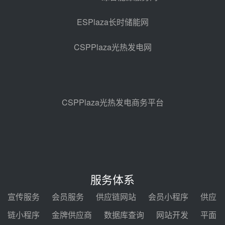
前天 08-04 11:33
ESPlaza长时储能网
350MW光热大基地建设提速！哈
锅中标格尔木项目蒸汽发生系统
CSPPlaza光热发电网
前天 08-04 09:54
甘肃建投安装公司赴京洽谈，深化
瓜州、博州光热项目战略合作
前天 08-04 09:27
CSPPlaza光热发电商务平台
新型电力系统建设“十五五”规划印
发！明确推动光热发电规模化发展
前天 08-04 09:16
中电建共和100万千瓦光伏光热项
目海南州香加#1储能工程EPC总承
服务体系
包项目设备采购
前天 08-03 17:10
宣传服务
会员服务
供应链网站
会员小程序
供应
河北金悦弘千中标重能新疆天山北
链小程序
金牌供应商
数据库查询
网站开发
平面
麓100MW光热发电项目用“碳钢、