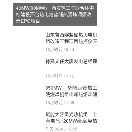
40MW/80MWh！西安热工院联合体中
标建投邢台热电熔盐储热调峰调频改
造EPC项目
山东鲁西熔盐储热火电机
组改造工程项目热控仪表
成套设备采购
10小时前 16:44
孙延文任大唐发电总经理
15小时前 11:42
350MW！华能西安热工
院燃煤机组电加热熔盐储
能提升机组灵活性改造项
15小时前 11:39
目初步设计第三方评审服
务采购
赋能大容量光热机组！上
海电气120MW级高导热
空冷发电机通过型式试验
昨天 08-06 16:55