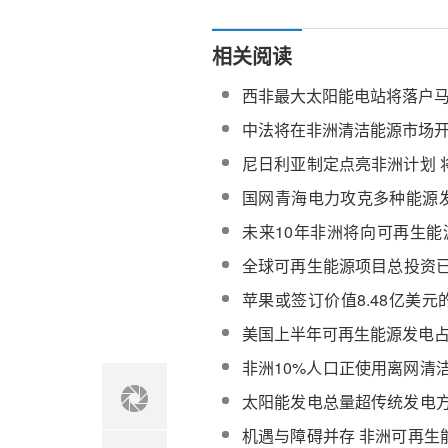
相关阅读
西非最大太阳能电站将落户
中法将在非洲清洁能源市场
尼日利亚制定点亮非洲计划 
解决电力供应问题
国网青海电力攻克多种能源
技术
未来10年非洲将向可再生能
美元
全球可再生能源项目总投资已
元
苹果或签订价值8.48亿美
同
美国上半年可再生能源发电占比
非洲10%人口正使用离网清
阳能发电比煤油便宜
太阳能发电总量超传统发电方
第一
机遇与障碍并存 非洲可再生