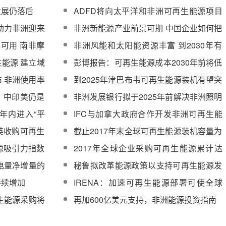
四成将用于太阳能
发展仍落后
ADFD将向太平洋和非洲可再生能源项目
资助4450万美元
助力非洲迎来
非洲新能源产业前景可期 中国企业如何把
握良机？
可用 南非摩
非洲风能和太阳能资源丰富 到2030年有
望解决缺电问题
能源 建立域
彭博报告：可再生能源成本2030年前将低
于化石能源电厂
 非洲使用率
到2025年津巴布韦可再生能源装机有望突
破1GW
：中印美仍是
非洲发展银行拟于2025年前解决非洲照明
问题
两年内进入“平
IFC与加拿大政府合作开发非洲可再生能
源项目
英收购可再生
截止2017年末全球可再生能源装机容量为
2179GW
源吸引力指数
2017年全球企业采购可再生能源累计达
465太瓦时
发电量净增量的
秘鲁拟改革能源政策以支持可再生能源发
展
持续增加
IRENA：加速可再生能源部署可使全球
GDP增长1%
再生能源采购将
再加600亿美元支持，非洲能源投资指南