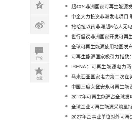
走？
超40%非洲国家可再生能源
中企大力投资非洲发电项目 
“光明&quot;
撒哈拉以南非洲超5亿人无电
洛哥成非大陆亮点
世行倡议非洲国家开发可再生
内电网并网系统
全球可再生能源使用地图发布
最高
可再生能源国家吸引力指数
评论
前三
IRENA：可再生能源电力
价时代”
马来西亚国家电力第二次在
收藏
能源资产
中国三度荣登安永可再生能
榜首
2017年可再生能源占全球
70％
全球企业可再生能源采购量
2027年企事业单位对外可
达156亿美元