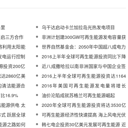
马里
乌干达启动卡兰加拉岛光热发电项目
开启三方合作
非洲计划建300GW可再生能源发电容量获
多国注资
将利用太阳能
世界自然基金会：2050年中国超八成电力
或来自可再生能源
发电运行控制
2016上半年全球可再生能源投资同比下降
23%
源投资200亿
近八成撒哈拉以南非洲国家与中国企业签
订电力项目合约
达2860亿美
2016上半年全球可再生能源投资达1164
亿美元 同比减少23％
元的清洁能源合
2016年美国可再生能源发电量将增长
11.3%
16.9%
油价沦陷成就苏格兰可再生能源崛起
洁能源供电 太
2020年全球可再生能源投资将达3530亿
美元 年复合增率约为5.85%
式 跃居全球
可再生能源经济性快速提高 海上风电光伏
降价最快
能源之路如何
韩七电企投资30亿美元发展可再生能源 近