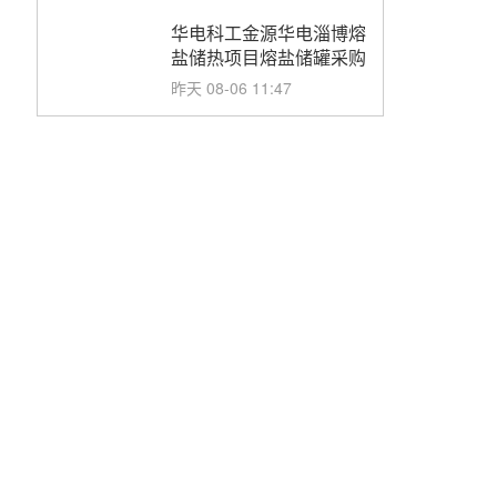
华电科工金源华电淄博熔
盐储热项目熔盐储罐采购
昨天 08-06 11:47
中国电建中南院吉西基地
鲁固直流100MW光工程
性能试验采购
昨天 08-06 10:49
西子洁能中标中广核德令
哈50MW光热示范电站二
列蒸汽发生器设备采购
前天 08-05 17:20
亚核阀业中标天山北麓
100MW光热发电工程
EPC总承包项目熔盐截
前天 08-05 17:15
止阀、熔盐三偏心蝶阀采
购
昊森机电中标新疆华电天
山北麓基地100MW光热
发电工程EPC总承包项
前天 08-05 17:09