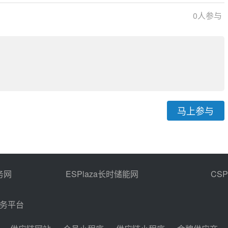
0
人参与
马上参与
务网
ESPlaza长时储能网
CS
商务平台