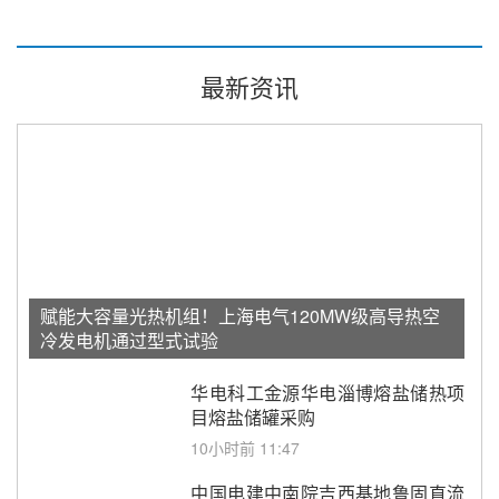
最新资讯
赋能大容量光热机组！上海电气120MW级高导热空
冷发电机通过型式试验
华电科工金源华电淄博熔盐储热项
目熔盐储罐采购
10小时前 11:47
中国电建中南院吉西基地鲁固直流