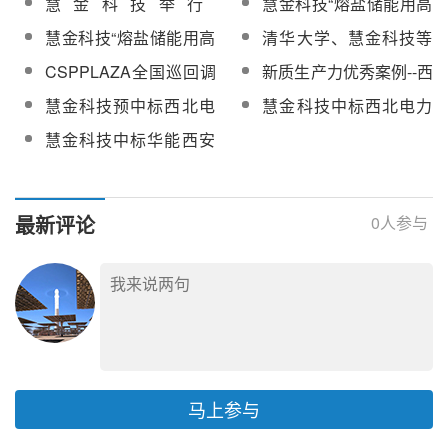
慧金科技举行
慧金科技“熔盐储能用高
装置合同》成功签订
融灰渣处理线开炉成功
目顺利投产
10kV/10MW高电压大功
压感应加热技术”荣登国
慧金科技“熔盐储能用高
清华大学、慧金科技等
率熔盐储能电加热装置
家级推荐目录
压感应加热技术”再获权
四方签署 “百MWh 级长
CSPPLAZA全国巡回调
新质生产力优秀案例--西
出厂仪式
威认可
时高温工业热储能”项目
研第二阶段将走进浙
安慧金科技“高压电磁熔
慧金科技预中标西北电
慧金科技中标西北电力
合作协议
江，调研8家单位
盐加热装置”【附应用业
力试验研究院
试验研究院
慧金科技中标华能西安
绩】
35kV/12.5MW电磁式熔
35kV/12.5MW电磁式熔
热工院科研项目电磁式
盐电加热器研制项目
盐电加热器研制项目
熔盐电加热器
最新评论
0
人参与
马上参与