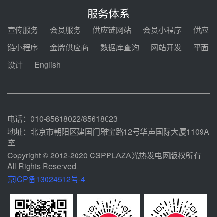
锅中标格尔木项目蒸汽发生系统
服务体系
前天 08-04 09:54
宣传服务
会员服务
供应链网站
会员小程序
供应
甘肃建投安装公司赴京洽谈，深化
链小程序
金牌供应商
数据库查询
网站开发
平面
瓜州、博州光热项目战略合作
设计
English
前天 08-04 09:27
新型电力系统建设“十五五”规划印
发！明确推动光热发电规模化发展
前天 08-04 09:16
电话：010-85618022/85618023
地址：北京市朝阳区建国门雅宝路12号华声国际大厦1109A
室
Copyright © 2012-2020 CSPPLAZA光热发电网版权所有
All Rights Reserved.
京ICP备13024512号-4