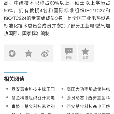
高、中级技术职称占60%以上，硕士以上学历占
50%，拥有教授4名和国际标准组织IEC/TC27和
ISO/TC224的专家组成员3名，是全国工业电热设备
标准化技术委员会成员并参加了部分工业电/燃气加
热国际、国家标准编制。
评论
收藏
相关阅读
西安慧金科技中标玉门
高压大功率熔盐储热电
10万千瓦光热储能示范
磁加热技术服务商西安
慧金科技组织召开高电
会员动态 | 西安慧金科
项目熔盐电加热器
慧金科技成为
压熔盐加热器成果交流
技《6kV/10MW高电压
喜报丨慧金科技承建的
西安慧金科技高电压感
CSPPLAZA会员单位
会
大功率电加热熔盐储能
国内首座电阻式高温熔
应加热熔盐储能供暖项