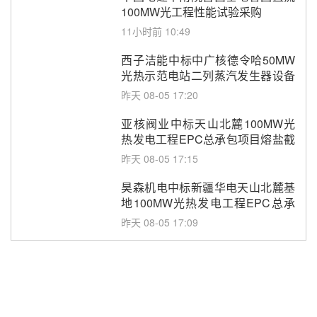
100MW光工程性能试验采购
11小时前 10:49
西子洁能中标中广核德令哈50MW
光热示范电站二列蒸汽发生器设备
采购
昨天 08-05 17:20
亚核阀业中标天山北麓100MW光
热发电工程EPC总承包项目熔盐截
止阀、熔盐三偏心蝶阀采购
昨天 08-05 17:15
昊森机电中标新疆华电天山北麓基
地100MW光热发电工程EPC总承
包项目熔盐介质超声波流量计采购
昨天 08-05 17:09
节点突破！独山子石化光伏熔盐储
能示范项目电加热器厂房顺利封顶
昨天 08-05 14:48
7400吨！迪尔化工成功签订鲁西火