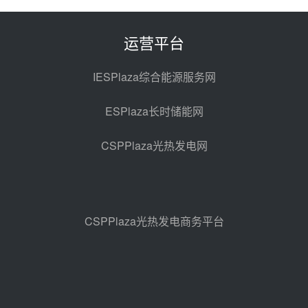
电机组灵活性改造项目三元液态盐
采购合同
昨天 08-05 14:12
运营平台
迪尔化工预中标华能西安热工院
2026-2029年熔盐介质框架协议
IESPlaza综合能源服务网
昨天 08-05 11:37
ESPlaza长时储能网
中能建华中试研院中标重能新疆
100MW光热项目机组调试及性能
CSPPlaza光热发电网
试验
昨天 08-05 10:41
解读丨十五五电源结构优化：光热
规模化助力构建绿色低碳电力供给
格局
昨天 08-05 09:11
CSPPlaza光热发电商务平台
华能西安热工院熔盐电伴热三年框
架协议项目中标候选人公示
前天 08-04 11:33
350MW光热大基地建设提速！哈