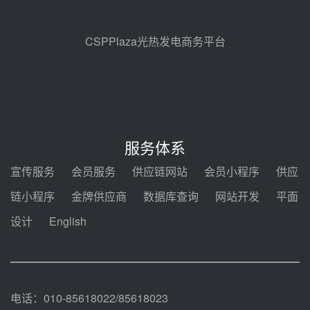
甘肃建投安装公司赴京洽谈，深化
瓜州、博州光热项目战略合作
前天 08-04 09:27
CSPPlaza光热发电商务平台
新型电力系统建设“十五五”规划印
发！明确推动光热发电规模化发展
前天 08-04 09:16
中电建共和100万千瓦光伏光热项
目海南州香加#1储能工程EPC总承
服务体系
包项目设备采购
前天 08-03 17:10
宣传服务
会员服务
供应链网站
会员小程序
供应
河北金悦弘千中标重能新疆天山北
链小程序
金牌供应商
数据库查询
网站开发
平面
麓100MW光热发电项目用“碳钢、
合金钢管件”采购
设计
English
前天 08-03 16:58
华电重能新疆天山北麓新能源基地
100MW光热发电项目管件采购
前天 08-03 16:29
电话：010-85618022/85618023