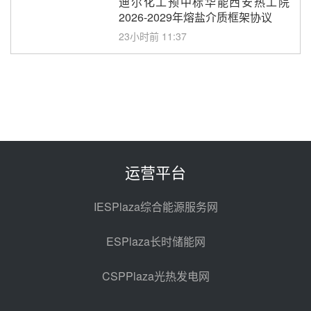
迪尔化工预中标华能西安热工院
2026-2029年熔盐介质框架协议
23小时前 11:37
中能建华中试研院中标重能新疆
100MW光热项目机组调试及性能
试验
昨天 08-05 10:41
解读丨十五五电源结构优化：光热
规模化助力构建绿色低碳电力供给
格局
昨天 08-05 09:11
运营平台
华能西安热工院熔盐电伴热三年框
架协议项目中标候选人公示
IESPlaza综合能源服务网
昨天 08-04 11:33
ESPlaza长时储能网
350MW光热大基地建设提速！哈
锅中标格尔木项目蒸汽发生系统
CSPPlaza光热发电网
前天 08-04 09:54