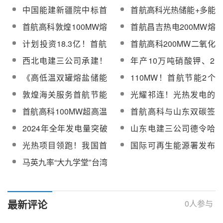
团签署战略合作协议
区围绕合作建设二氧化
中国能建新疆院中标首
首航高科光热储能+多能
能项目可研及勘察设计
碳熔盐储能项目交流
航昌吉热电200MW熔盐
互补、压缩二氧化碳储
招标
首航高科敦煌100MW熔
首航昌吉热电200MW熔
储能+100MW电化学储
能等多项核心技术将亮
盐塔式光热发电站，助
盐储能+100MW电化学
计划投资18.3亿！首航
首航高科200MW二氧化
能项目可研及勘察设计
相第二届中国长时储能
力甘肃打造“新能源”新名
储能项目开工！
昌吉热电
碳熔盐储能项目拟选址
大会
西北电建三公司承建！
年产10万吨硝酸钾、2
片
200MW/800MWh压缩
张店化工产业园
大唐石城子 100MW光
万吨硝酸镁、20万吨太
《高低温双罐熔盐储能
110MW！首航节能2个
二氧化碳热泵熔盐储能
热项目主厂房混凝土浇
阳能熔盐！山东海化骊
系统技术要求》等4项团
光热项目有望年内实现
项目工程总承包招标
敦煌海关服务首航节能
光耀祁连！光热发电的
筑工作完成
潍新材料项目设备安装
体标准研制服务项目采
甘肃省首笔CCER减排
积极布局光热发电项目
“挑战与破局”
进行中
首航高科100MW超高温
首航高科与山东双碳签
购结果公告
量交易
“扩圈出海”
二氧化碳热泵储能系统
署战略合作协议，共同
2024年全年发电量突破
山东电建三公司德令哈
入选国家级名单，泰安
推进压缩二氧化碳熔盐
2.36亿kWh！探访戈壁
光热实验项目熔盐截止
光热项目领跑！我国首
国际可再生能源署发布
市打造千万千瓦级“储能
储能等业务
上的“超级镜子发电站”
阀、电动阀、调节阀采
批CCER正式签发，首
《聚光太阳能发电潜力
之都”新闻发布会实录
马英九率“大九学堂”台湾
购
单交易蓄势待发
报告》
青年参访首航高科敦煌
熔盐塔式光热电站
最新评论
0
人参与