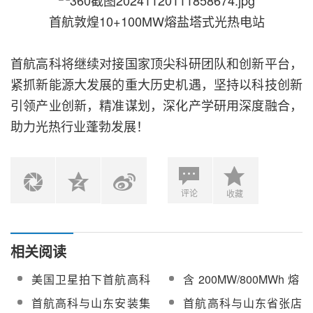
首航敦煌10+100MW熔盐塔式光热电站
首航高科将继续对接国家顶尖科研团队和创新平台，
紧抓新能源大发展的重大历史机遇，坚持以科技创新
引领产业创新，精准谋划，深化产学研用深度融合，
助力光热行业蓬勃发展！
评论
收藏
相关阅读
美国卫星拍下首航高科
含200MW/800MWh熔
敦煌光热电站壮观一幕
盐储能！首航昌吉热电
首航高科与山东安装集
首航高科与山东省张店
30万千瓦储热+独立储