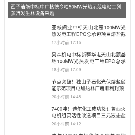
西子洁能中标中广核德令哈50MW光热示范电站二列
蒸汽发生器设备采购
亚核阀业中标天山北麓100MW光
热发电工程EPC总承包项目熔盐截
止阀、熔盐三偏心蝶阀采购
17小时前 17:15
昊森机电中标新疆华电天山北麓基
地100MW光热发电工程EPC总承
包项目熔盐介质超声波流量计采购
18小时前 17:09
节点突破！独山子石化光伏熔盐储
能示范项目电加热器厂房顺利封顶
20小时前 14:48
7400吨！迪尔化工成功签订鲁西火
电机组灵活性改造项目三元液态盐
采购合同
20小时前 14:12