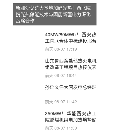
新疆沙戈荒大基地加码光热！西北院
携光热储能技术与国能新疆电力深化
战略合作
40MW/80MWh！西安热
工院联合体中标建投邢台
热电熔盐储热调峰调频改
前天 08-07 17:19
造EPC项目
山东鲁西熔盐储热火电机
组改造工程项目热控仪表
成套设备采购
前天 08-07 16:44
孙延文任大唐发电总经理
前天 08-07 11:42
350MW！华能西安热工
院燃煤机组电加热熔盐储
能提升机组灵活性改造项
前天 08-07 11:39