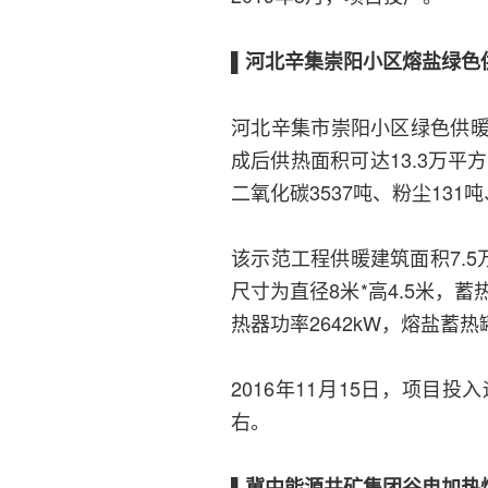
▌河北辛集崇阳小区熔盐绿色
河北辛集市崇阳小区绿色供暖项
成后供热面积可达13.3万平
二氧化碳3537吨、粉尘131吨
该示范工程供暖建筑面积7.
尺寸为直径8米*高4.5米，蓄
热器功率2642kW，熔盐蓄热
2016年11月15日，项目
右。
▌冀中能源井矿集团谷电加热