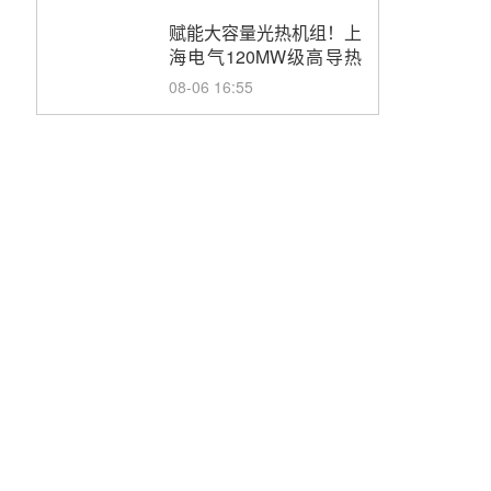
目初步设计第三方评审服
务采购
赋能大容量光热机组！上
海电气120MW级高导热
空冷发电机通过型式试验
08-06 16:55
华电科工金源华电淄博熔
盐储热项目熔盐储罐采购
08-06 11:47
中国电建中南院吉西基地
鲁固直流100MW光工程
性能试验采购
08-06 10:49
西子洁能中标中广核德令
哈50MW光热示范电站二
列蒸汽发生器设备采购
08-05 17:20
亚核阀业中标天山北麓
100MW光热发电工程
EPC总承包项目熔盐截
08-05 17:15