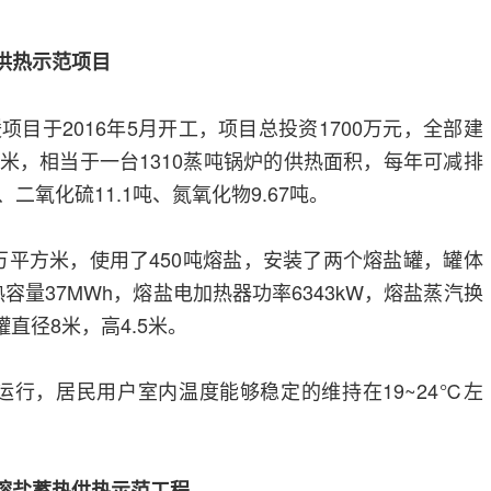
供热示范项目
目于2016年5月开工，项目总投资1700万元，全部建
方米，相当于一台1310蒸吨锅炉的供热面积，每年可减排
、二氧化硫11.1吨、氮氧化物9.67吨。
5万平方米，使用了450吨熔盐，安装了两个熔盐罐，罐体
热容量37MWh，熔盐电加热器功率6343kW，熔盐蒸汽换
罐直径8米，高4.5米。
投入运行，居民用户室内温度能够稳定的维持在19~24℃左
熔盐蓄热供热示范工程