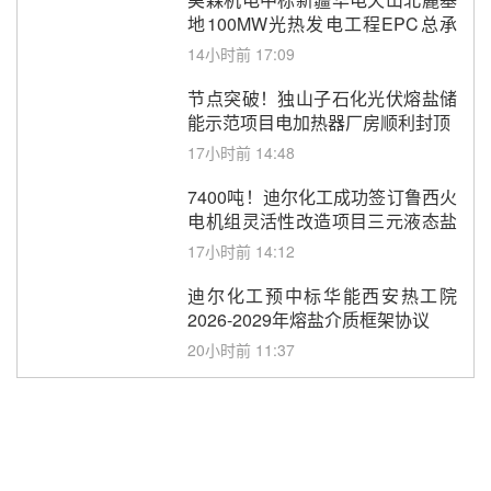
地100MW光热发电工程EPC总承
包项目熔盐介质超声波流量计采购
14小时前 17:09
节点突破！独山子石化光伏熔盐储
能示范项目电加热器厂房顺利封顶
17小时前 14:48
7400吨！迪尔化工成功签订鲁西火
电机组灵活性改造项目三元液态盐
采购合同
17小时前 14:12
迪尔化工预中标华能西安热工院
2026-2029年熔盐介质框架协议
20小时前 11:37
中能建华中试研院中标重能新疆
100MW光热项目机组调试及性能
试验
21小时前 10:41