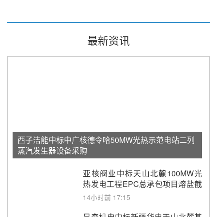
最新资讯
西子洁能中标中广核德令哈50MW光热示范电站二列
蒸汽发生器设备采购
亚核阀业中标天山北麓100MW光
热发电工程EPC总承包项目熔盐截
止阀、熔盐三偏心蝶阀采购
14小时前 17:15
昊森机电中标新疆华电天山北麓基