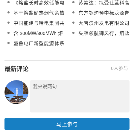
《熔盐长时高效储能电
苏美达：拟受让蓝科高
况
正加紧调试运行
究报告编制技术服务项
加热装置开发及应用》
新4.8%股份，将在熔盐
基于熔盐储热烟气余热
东方锅炉预中标龙源青
目
成功入选2024年度“新质
储能等方面建立长期合
深度利用项目熔盐系统
海格尔木5万千瓦熔盐储
中国能建与哈电集团共
大唐滨州发电有限公司
生产力发展优秀案例”
作
材料及设备招标
能项目蒸汽发生器设备
同推进熔盐储能等长时
熔盐储能可研报告编制
含200MW/800MWh熔
头雁领航御风行，熔盐
储能领域合作
服务项目询价采购
盐储能！首航昌吉热电
储能开新局
盛鲁电厂新型能源体系
30万千瓦储热+独立储
下火力发电厂机组深度
能项目可研及勘察设计
调峰技术路线研究项目
招标
二次招标
最新评论
0
人参与
马上参与