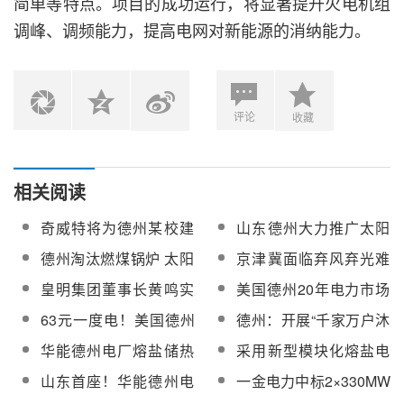
简单等特点。项目的成功运行，将显著提升火电机组
调峰、调频能力，提高电网对新能源的消纳能力。
评论
收藏
相关阅读
奇威特将为德州某校建
山东德州大力推广太阳
设太阳能采暖项目
能采暖技术
德州淘汰燃煤锅炉 太阳
京津冀面临弃风弃光难
能锅炉受青睐
题 德国与德州是怎么做
皇明集团董事长黄鸣实
美国德州20年电力市场
的？
名举报德州市委书记懒
建设启示：电力市场改
63元一度电！美国德州
德州：开展“千家万户沐
政
革调整是常态
电价飙升的情况会发生
光行动”，推广分布式光
华能德州电厂熔盐储热
采用新型模块化熔盐电
在我国吗？
伏、光热与建筑一体化
项目熔盐储放热阀门及
蓄热储能技术！华能德
山东首座！华能德州电
一金电力中标2×330MW
应用
执行机构招标
州电厂熔盐储能项目概
厂“模块化熔盐储能”项目
机组熔盐储能可行性研