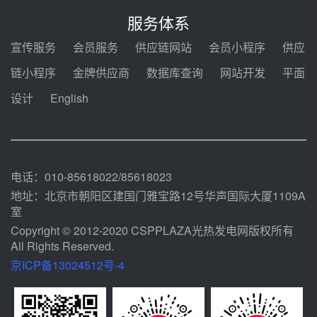
中电建共和100万千瓦光伏光热项
目海南州香加#1储能工程EPC总承
服务体系
包项目设备采购
前天 08-03 17:10
宣传服务
会员服务
供应链网站
会员小程序
供应
河北金悦弘千中标重能新疆天山北
链小程序
金牌供应商
数据库查询
网站开发
平面
麓100MW光热发电项目用“碳钢、
合金钢管件”采购
设计
English
前天 08-03 16:58
华电重能新疆天山北麓新能源基地
100MW光热发电项目管件采购
前天 08-03 16:29
电话：010-85618022/85618023
地址：北京市朝阳区建国门雅宝路12号华声国际大厦1109A
室
Copyright © 2012-2020 CSPPLAZA光热发电网版权所有
All Rights Reserved.
京ICP备13024512号-4