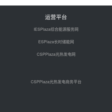
解读丨十五五电源结构优化：光热
规模化助力构建绿色低碳电力供给
格局
22小时前 09:11
运营平台
华能西安热工院熔盐电伴热三年框
架协议项目中标候选人公示
IESPlaza综合能源服务网
昨天 08-04 11:33
ESPlaza长时储能网
350MW光热大基地建设提速！哈
锅中标格尔木项目蒸汽发生系统
CSPPlaza光热发电网
昨天 08-04 09:54
甘肃建投安装公司赴京洽谈，深化
瓜州、博州光热项目战略合作
昨天 08-04 09:27
CSPPlaza光热发电商务平台
新型电力系统建设“十五五”规划印
发！明确推动光热发电规模化发展
昨天 08-04 09:16