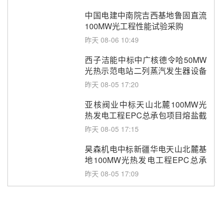
中国电建中南院吉西基地鲁固直流
100MW光工程性能试验采购
昨天 08-06 10:49
西子洁能中标中广核德令哈50MW
光热示范电站二列蒸汽发生器设备
采购
昨天 08-05 17:20
亚核阀业中标天山北麓100MW光
热发电工程EPC总承包项目熔盐截
止阀、熔盐三偏心蝶阀采购
昨天 08-05 17:15
昊森机电中标新疆华电天山北麓基
地100MW光热发电工程EPC总承
包项目熔盐介质超声波流量计采购
昨天 08-05 17:09
节点突破！独山子石化光伏熔盐储
能示范项目电加热器厂房顺利封顶
昨天 08-05 14:48