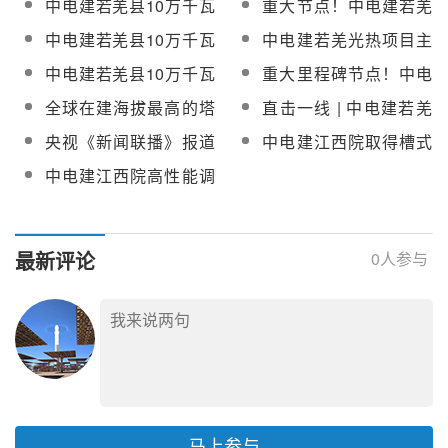
中电建若羌县10万千瓦
重大节点！中电建若羌
交公示
光热项目汽水关键阀门
光热项目吸热塔成功浇
中电建若羌县10万千瓦
中电建若羌光热项目主
采购项目成交公示
筑至100米
光热（储能）项目DCS
厂房全面“出零米”
中电建若羌县10万千瓦
重大里程碑节点！中电
设备采购
光热（储能）项目DCS
建若羌10万千瓦光热项
全球在建海拔最高的塔
直击一线 | 中电建若羌
设备采购中标公示
目吸热塔顺利封顶
式熔盐光热项目光伏组
10万千瓦光热储能+90
央视《新闻联播》报道
中电建江西院取得槽式
件开始安装
万千瓦光伏项目
国投新疆新能源若羌光
光热供热系统、熔盐电
中电建江西院高性能调
热光伏一体化项目
加热器相关专利
峰调频光热电站关键技
术研究科技项目采购中
标结果公示
最新评论
0
人参与
马上参与