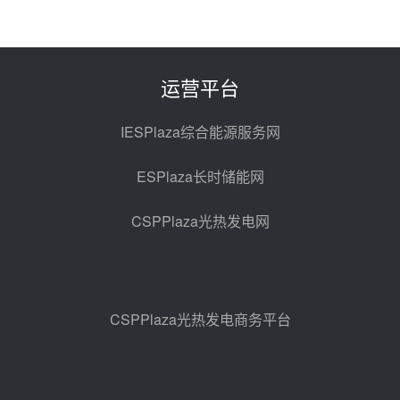
7400吨！迪尔化工成功签订鲁西火
电机组灵活性改造项目三元液态盐
采购合同
昨天 08-05 14:12
运营平台
迪尔化工预中标华能西安热工院
2026-2029年熔盐介质框架协议
IESPlaza综合能源服务网
前天 08-05 11:37
ESPlaza长时储能网
中能建华中试研院中标重能新疆
100MW光热项目机组调试及性能
CSPPlaza光热发电网
试验
前天 08-05 10:41
解读丨十五五电源结构优化：光热
规模化助力构建绿色低碳电力供给
格局
前天 08-05 09:11
CSPPlaza光热发电商务平台
华能西安热工院熔盐电伴热三年框
架协议项目中标候选人公示
08-04 11:33