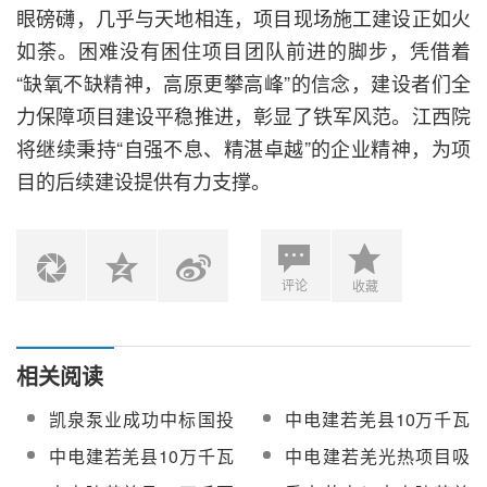
眼磅礴，几乎与天地相连，项目现场施工建设正如火
如荼。困难没有困住项目团队前进的脚步，凭借着
“缺氧不缺精神，高原更攀高峰”的信念，建设者们全
力保障项目建设平稳推进，彰显了铁军风范。江西院
将继续秉持“自强不息、精湛卓越”的企业精神，为项
目的后续建设提供有力支撑。
评论
收藏
相关阅读
凯泉泵业成功中标国投
中电建若羌县10万千瓦
若羌100MW光热发电项
光热项目汽水关键阀门
中电建若羌县10万千瓦
中电建若羌光热项目吸
目充水泵及控制系统
采购
光热项目调节阀采购成
热塔筒壁浇筑至30米