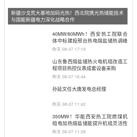
新疆沙戈荒大基地加码光热！西北院携光热储能技术
与国能新疆电力深化战略合作
40MW/80MWh！西安热工院联合
体中标建投邢台热电熔盐储热调峰
调频改造EPC项目
昨天 08-07 17:19
山东鲁西熔盐储热火电机组改造工
程项目热控仪表成套设备采购
昨天 08-07 16:44
孙延文任大唐发电总经理
昨天 08-07 11:42
350MW！华能西安热工院燃煤机
组电加热熔盐储能提升机组灵活性
改造项目初步设计第三方评审服务
昨天 08-07 11:39
采购