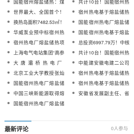
国能宿州熔盐储热：煤
共计10台！国能宿州热
技术研究及示范应用设
技术研究及示范应用工
电机组配备超级“充电宝”
电厂熔盐储热项目熔盐
世界最大、全国首个！
宿州热电基于熔盐储热
备监造询价采购
程施工项目公开招标
流量计询价采购
国能宿州热电厂熔盐储
的煤电灵活性关键技术
换热岛面积7482.53㎡！
国能宿州热电厂熔盐储
热项目完成承台浇筑
研究及示范应用熔盐流
宿州热电厂熔盐储热项
热项目勘察设计支持服
华威泵业预中标宿州热
国能宿州热电基于熔盐
量计询价采购
目规划方案批前公示图
务采购
电基于熔盐储热的煤电
储热的煤电灵活性关键
宿州热电厂熔盐储热项
总投资6997.79万！中核
灵活性关键技术研究及
技术研究及示范应用工
目熔盐储罐设备EPC工
热盐公司储能熔盐新材
上海电气电站集团“高参
共计10台！国能宿州热
示范应用项目熔盐泵采
程施工项目中标候选人
程中标结果公示
料建设项目开工仪式顺
数、大流量供汽火电机
电厂熔盐储热项目熔盐
购
公示
大唐灞桥热电厂
中能建安徽电建二公司
利举行
组熔盐储热深调和顶峰
流量计询价采购结果公
2x300MW机组熔盐储热
承接的全国首个熔盐储
北京工业大学教授张灿
宿州热电基于熔盐储热
技术”通过专家组评审
告
改造可行性研究报告编
热科技示范工程完成首
灿：熔盐储热是低成本
的煤电灵活性关键技术
国能宿州热电厂熔盐储
宿州热电基于熔盐储热
制服务询价采购
个钢结构吊装
长寿命大容量的长时储
研究及示范应用项目熔
热项目化盐服务招标
的煤电灵活性关键技术
中国三峡新能源取得熔
安徽省发展副主任、省
能技术
盐系统阀门采购
研究及示范应用项目熔
盐储罐基础及储热系统
能源局局长汪振宇一行
国能宿州热电厂熔盐储
盐系统阀门中标候选人
专利，可同时兼顾保温
督导检查国能宿州热电
热项目高温盐罐启动安
公示
和承载要求
熔盐储热项目
装
最新评论
0
人参与