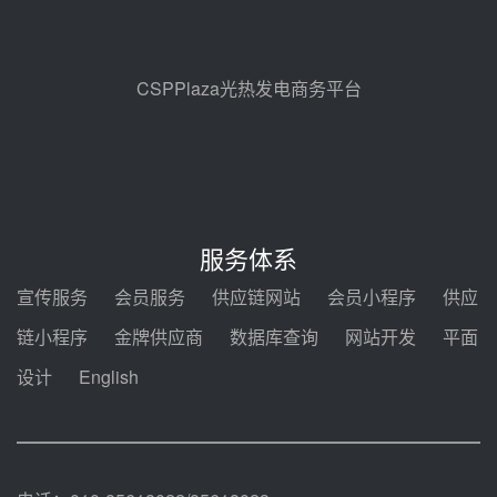
昊森机电中标新疆华电天山北麓基
地100MW光热发电工程EPC总承
包项目熔盐介质超声波流量计采购
08-05 17:09
CSPPlaza光热发电商务平台
节点突破！独山子石化光伏熔盐储
能示范项目电加热器厂房顺利封顶
08-05 14:48
7400吨！迪尔化工成功签订鲁西火
电机组灵活性改造项目三元液态盐
服务体系
采购合同
08-05 14:12
宣传服务
会员服务
供应链网站
会员小程序
供应
迪尔化工预中标华能西安热工院
链小程序
金牌供应商
数据库查询
网站开发
平面
2026-2029年熔盐介质框架协议
设计
English
08-05 11:37
中能建华中试研院中标重能新疆
100MW光热项目机组调试及性能
试验
08-05 10:41