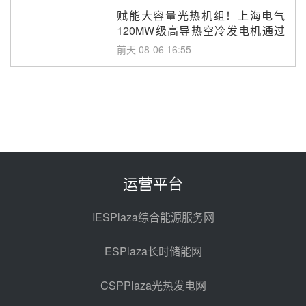
赋能大容量光热机组！上海电气
120MW级高导热空冷发电机通过
型式试验
前天 08-06 16:55
华电科工金源华电淄博熔盐储热项
目熔盐储罐采购
前天 08-06 11:47
中国电建中南院吉西基地鲁固直流
100MW光工程性能试验采购
前天 08-06 10:49
运营平台
西子洁能中标中广核德令哈50MW
光热示范电站二列蒸汽发生器设备
IESPlaza综合能源服务网
采购
08-05 17:20
ESPlaza长时储能网
亚核阀业中标天山北麓100MW光
热发电工程EPC总承包项目熔盐截
CSPPlaza光热发电网
止阀、熔盐三偏心蝶阀采购
08-05 17:15