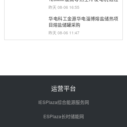
型式试验
昨天 08-06 16:55
华电科工金源华电淄博熔盐储热项
目熔盐储罐采购
昨天 08-06 11:47
中国电建中南院吉西基地鲁固直流
100MW光工程性能试验采购
昨天 08-06 10:49
西子洁能中标中广核德令哈50MW
光热示范电站二列蒸汽发生器设备
采购
前天 08-05 17:20
运营平台
亚核阀业中标天山北麓100MW光
热发电工程EPC总承包项目熔盐截
IESPlaza综合能源服务网
止阀、熔盐三偏心蝶阀采购
前天 08-05 17:15
ESPlaza长时储能网
昊森机电中标新疆华电天山北麓基
地100MW光热发电工程EPC总承