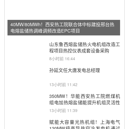
40MW/80MWh！西安热工院联合体中标建投邢台热
电熔盐储热调峰调频改造EPC项目
山东鲁西熔盐储热火电机组改造工
程项目热控仪表成套设备采购
8小时前 16:44
孙延文任大唐发电总经理
13小时前 11:42
350MW！华能西安热工院燃煤机
组电加热熔盐储能提升机组灵活性
改造项目初步设计第三方评审服务
13小时前 11:39
采购
赋能大容量光热机组！上海电气
120MW级高导热空冷发电机通过