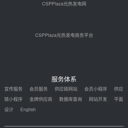
CSPPlaza光热发电网
包项目熔盐介质超声波流量计采购
前天 08-05 17:09
节点突破！独山子石化光伏熔盐储
能示范项目电加热器厂房顺利封顶
前天 08-05 14:48
CSPPlaza光热发电商务平台
7400吨！迪尔化工成功签订鲁西火
电机组灵活性改造项目三元液态盐
采购合同
前天 08-05 14:12
迪尔化工预中标华能西安热工院
2026-2029年熔盐介质框架协议
服务体系
前天 08-05 11:37
宣传服务
会员服务
供应链网站
会员小程序
供应
中能建华中试研院中标重能新疆
链小程序
金牌供应商
数据库查询
网站开发
平面
100MW光热项目机组调试及性能
试验
设计
English
前天 08-05 10:41
解读丨十五五电源结构优化：光热