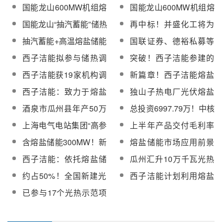
国能龙山600MW机组熔
国能龙山600MW机组熔
盐储热调峰灵活性改造
盐储热调峰灵活性改造
国能龙山“抽汽蓄能”储热
再中标！并盛化工将为
项目熔盐储换热系统设
项目储能岛建安工程招
调峰项目硝基型三元熔
国能龙山“抽汽蓄能”储热
抽汽蓄能+高温熔盐储能
国联证券、德裕私募等
备中标公示
标
盐中标候选人公示
调峰项目供应硝基型三
技术路线！龙山电厂
多家机构于7月3日调研
西子洁能拟参与储热调
突破！西子洁能参建的
元熔盐
600MW火电机组灵活性
西子洁能
峰灵活性改造示范项目
首个大型火电机组深度
西子洁能获19家机构调
新篇章！西子洁能熔盐
改造项目主厂房基础出
调峰灵活性改造技术及
研并答熔盐储能与光热
储能技术首次参与大型
零米
西子洁能：致力于熔盐
独山子热电厂光伏熔盐
系统解决方案示范项目
相关问（附调研问答）
火电机组储热调峰项目
储热-蒸汽发生系统等关
储能示范项目可研咨询
正式落地
酒泉市瓜州县年产50万
总投资6997.79万！中核
键热力设备及系统研究
合同公开询价拟成交公
吨光热熔盐生产项目招
热盐公司储能熔盐新材
上海电气电站集团“高参
上半年产品交付毛利率
示
商
料建设项目开工仪式顺
数、大流量供汽火电机
提升，西子洁能将进一
含熔盐储能300MW！新
熔盐储能市场应用前景
利举行
组熔盐储热深调和顶峰
步开拓新能源等市场
疆2024年全区独立新型
广阔
西子洁能：依托熔盐储
瓜州汇升10万千瓦光热
技术”通过专家组评审
储能项目清单发布
能核心技术，拓展其在
项目+60万千瓦风电示
约占50%！全国新建光
西子洁能计划利用熔盐
光热发电、火电灵活性
范项目电源组织深化研
热项目采用西子洁能光
储能开拓能源市场
已参与17个光热示范项
改造等场景的应用
究报告编制技术服务采
热熔盐储能技术
目！西子洁能接受南方
购
基金等8家机构调研，透