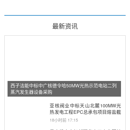
最新资讯
西子洁能中标中广核德令哈50MW光热示范电站二列
蒸汽发生器设备采购
亚核阀业中标天山北麓100MW光
热发电工程EPC总承包项目熔盐截
止阀、熔盐三偏心蝶阀采购
18小时前 17:15