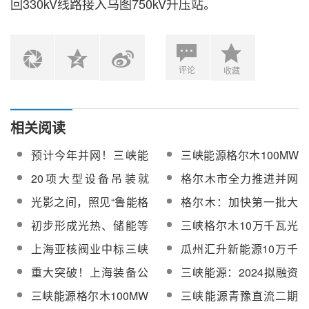
回330kV线路接入乌图750kV升压站。
评论
收藏
相关阅读
预计今年并网！三峡能
三峡能源格尔木100MW
源格尔木100MW光热项
光热EPC总承包工程汽
20项大型设备吊装就
格尔木市全力推进并网
目吸热塔浇筑完成97％
包吊装顺利完成
位！三峡能源格尔木
光热等能源项目建设，
光影之间，照见“鲁能格
格尔木：加快第一批大
100MW光热工程取得重
初步形成光热等多点发
尔木多能互补工程
基地三峡10万千瓦光
初步形成光热、储能等
三峡格尔木10万千瓦光
要进展
展格局
50MW塔式光热电站”
热、青豫直流二期外送
多点发展格局，格尔木
热工程熔盐止回阀、国
上海亚核阀业中标三峡
瓜州汇升新能源10万千
等项目建设
加快“绿电、绿算”产业步
产疏盐阀等中标候选人
格尔木10万千瓦光热工
瓦光热+60万千瓦风电
重大突破！上海装备公
三峡能源：2024拟融资
伐
公示
程熔盐止回阀、国产疏
示范项目申报方案编制
司100MW级塔式太阳能
791亿元用于风、光项
三峡能源格尔木100MW
三峡能源青豫直流二期
盐阀
及相关技术服务采购
光热电站熔盐泵国产化
目建设