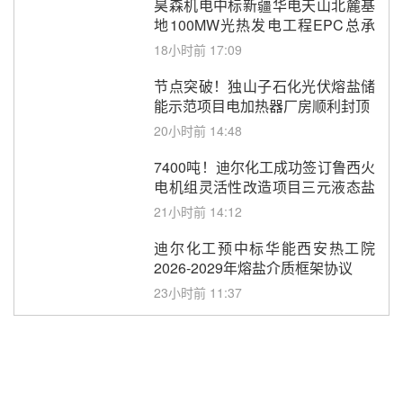
昊森机电中标新疆华电天山北麓基
地100MW光热发电工程EPC总承
包项目熔盐介质超声波流量计采购
18小时前 17:09
节点突破！独山子石化光伏熔盐储
能示范项目电加热器厂房顺利封顶
20小时前 14:48
7400吨！迪尔化工成功签订鲁西火
电机组灵活性改造项目三元液态盐
采购合同
21小时前 14:12
迪尔化工预中标华能西安热工院
2026-2029年熔盐介质框架协议
23小时前 11:37
中能建华中试研院中标重能新疆
100MW光热项目机组调试及性能
试验
昨天 08-05 10:41