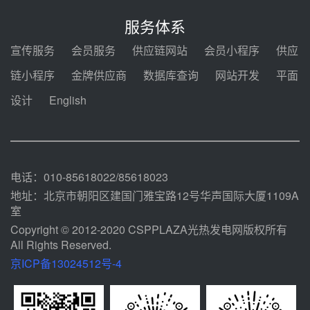
中电建共和100万千瓦光伏光热项
目海南州香加#1储能工程EPC总承
服务体系
包项目设备采购
前天 08-03 17:10
宣传服务
会员服务
供应链网站
会员小程序
供应
河北金悦弘千中标重能新疆天山北
链小程序
金牌供应商
数据库查询
网站开发
平面
麓100MW光热发电项目用“碳钢、
合金钢管件”采购
设计
English
前天 08-03 16:58
华电重能新疆天山北麓新能源基地
100MW光热发电项目管件采购
前天 08-03 16:29
电话：010-85618022/85618023
地址：北京市朝阳区建国门雅宝路12号华声国际大厦1109A
室
Copyright © 2012-2020 CSPPLAZA光热发电网版权所有
All Rights Reserved.
京ICP备13024512号-4