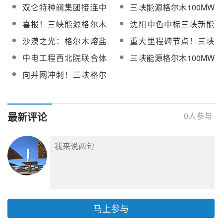
光热EPC总承包工程发
100兆瓦光热项目主要
双仑特种阀集团接连中
三峡能源格尔木100MW
工程样机顺利通过鉴定
电机穿转子工作圆满完
设备安装已完成
标高温熔盐阀、特材
光热EPC总承包工程化
喜报！三峡能源格尔木
沈阳中色中标三峡新能
成
阀！
学制水一次成功
100MW光热EPC总承包
源格尔木10万千瓦光热
沙漠之光：格尔木熔盐
重大里程碑节点！三峡
工程DCS受电一次成功
工程铠装电加热器(熔盐
塔式光热电站的绿色征
能源格尔木100MW光热
中电工程西北院联合体
三峡能源格尔木100MW
电伴热)采购
程
EPC总承包工程汽轮机
总承包！三峡格尔木
光热项目厂用系统受电
向并网冲刺！三峡格尔
扣盖顺利完成
100MW光热项目首片吸
一次成功
木100MW光热项目蒸汽
热器管屏吊装顺利完成
管道吹扫工作圆满完成
最新评论
0
人参与
马上参与