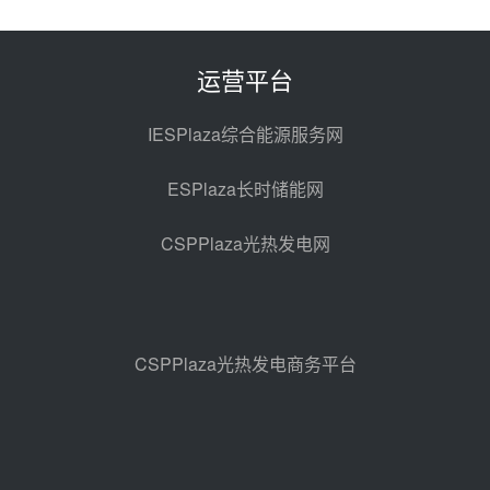
解读丨十五五电源结构优化：光热
规模化助力构建绿色低碳电力供给
格局
昨天 08-05 09:11
运营平台
华能西安热工院熔盐电伴热三年框
架协议项目中标候选人公示
IESPlaza综合能源服务网
昨天 08-04 11:33
ESPlaza长时储能网
350MW光热大基地建设提速！哈
锅中标格尔木项目蒸汽发生系统
CSPPlaza光热发电网
前天 08-04 09:54
甘肃建投安装公司赴京洽谈，深化
瓜州、博州光热项目战略合作
前天 08-04 09:27
CSPPlaza光热发电商务平台
新型电力系统建设“十五五”规划印
发！明确推动光热发电规模化发展
前天 08-04 09:16