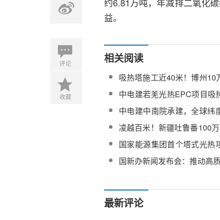
约6.81万吨，年减排二氧化
益。
相关阅读
评论
吸热塔施工近40米！博州1
光热项目年底起将分批投运
中电建若羌光热EPC项目吸
收藏
项目开工
中电建中南院承建，全球纬
热电站吸热塔基础浇筑完成
凌越百米！新疆吐鲁番100
伏一体化项目吸热塔第67板
国家能源集团首个塔式光热
筑
镜组装下线
国新办新闻发布会：推动高
最新评论