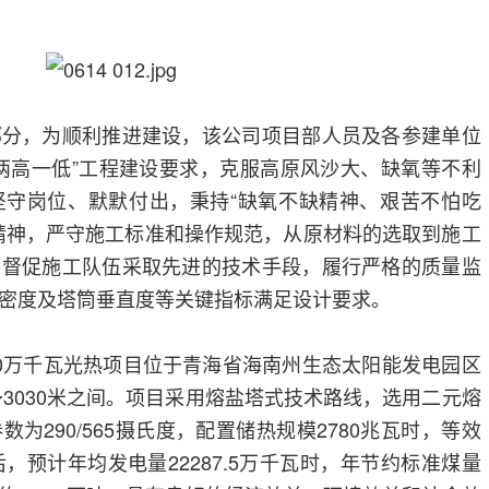
部分，为顺利推进建设，该公司项目部人员及各参建单位
两高一低”工程建设要求，克服高原风沙大、缺氧等不利
坚守岗位、默默付出，秉持“缺氧不缺精神、艰苦不怕吃
精神，严守施工标准和操作规范，从原材料的选取到施工
。督促施工队伍采取先进的技术手段，履行严格的质量监
密度及塔筒垂直度等关键指标满足设计要求。
0万千瓦光热项目位于青海省海南州生态太阳能发电园区
～3030米之间。项目采用熔盐塔式技术路线，选用二元熔
为290/565摄氏度，配置储热规模2780兆瓦时，等效
，预计年均发电量22287.5万千瓦时，年节约标准煤量