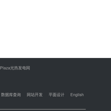
西子洁能中标中广核德令
哈50MW光热示范电站二
列蒸汽发生器设备采购
08-05 17:20
亚核阀业中标天山北麓
100MW光热发电工程
EPC总承包项目熔盐截
08-05 17:15
止阀、熔盐三偏心蝶阀采
购
昊森机电中标新疆华电天
山北麓基地100MW光热
发电工程EPC总承包项
08-05 17:09
PPlaza光热发电网
目熔盐介质超声波流量计
采购
节点突破！独山子石化光
伏熔盐储能示范项目电加
热器厂房顺利封顶
08-05 14:48
数据库查询
网站开发
平面设计
English
7400吨！迪尔化工成功
签订鲁西火电机组灵活性
改造项目三元液态盐采购
08-05 14:12