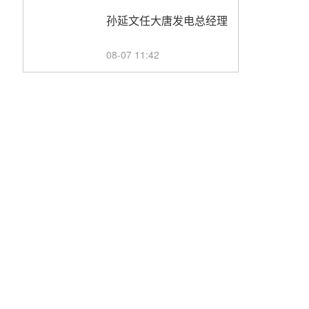
孙延文任大唐发电总经理
08-07 11:42
350MW！华能西安热工
院燃煤机组电加热熔盐储
能提升机组灵活性改造项
08-07 11:39
目初步设计第三方评审服
务采购
赋能大容量光热机组！上
海电气120MW级高导热
空冷发电机通过型式试验
08-06 16:55
华电科工金源华电淄博熔
盐储热项目熔盐储罐采购
08-06 11:47
中国电建中南院吉西基地
鲁固直流100MW光工程
性能试验采购
08-06 10:49