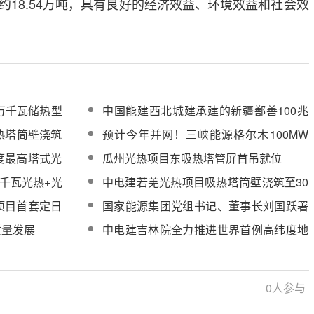
碳约18.54万吨，具有良好的经济效益、环境效益和社会效
0万千瓦储热型
中国能建西北城建承建的新疆鄯善100兆
瓦光热发电项目吸热塔顺利到顶
热塔筒壁浇筑
预计今年并网！三峡能源格尔木100MW
光热项目吸热塔浇筑完成97％
度最高塔式光
瓜州光热项目东吸热塔管屏首吊就位
！
万千瓦光热+光
中电建若羌光热项目吸热塔筒壁浇筑至30
混凝土开始浇
米
项目首套定日
国家能源集团党组书记、董事长刘国跃署
名文章
质量发展
中电建吉林院全力推进世界首例高纬度地
区塔式光热电站建设
0
人参与