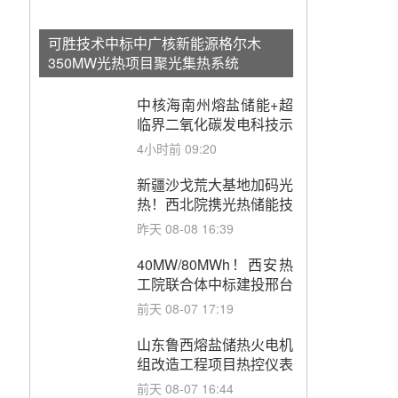
可胜技术中标中广核新能源格尔木
350MW光热项目聚光集热系统
中核海南州熔盐储能+超
临界二氧化碳发电科技示
范项目可研编制采购
4小时前 09:20
新疆沙戈荒大基地加码光
热！西北院携光热储能技
术与国能新疆电力深化战
昨天 08-08 16:39
略合作
40MW/80MWh！西安热
工院联合体中标建投邢台
热电熔盐储热调峰调频改
前天 08-07 17:19
造EPC项目
山东鲁西熔盐储热火电机
组改造工程项目热控仪表
成套设备采购
前天 08-07 16:44