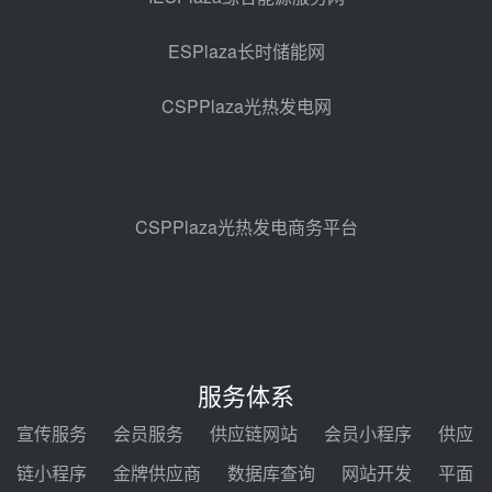
采购
08-05 17:20
ESPlaza长时储能网
亚核阀业中标天山北麓100MW光
热发电工程EPC总承包项目熔盐截
CSPPlaza光热发电网
止阀、熔盐三偏心蝶阀采购
08-05 17:15
昊森机电中标新疆华电天山北麓基
地100MW光热发电工程EPC总承
包项目熔盐介质超声波流量计采购
08-05 17:09
CSPPlaza光热发电商务平台
节点突破！独山子石化光伏熔盐储
能示范项目电加热器厂房顺利封顶
08-05 14:48
7400吨！迪尔化工成功签订鲁西火
电机组灵活性改造项目三元液态盐
服务体系
采购合同
08-05 14:12
宣传服务
会员服务
供应链网站
会员小程序
供应
迪尔化工预中标华能西安热工院
链小程序
金牌供应商
数据库查询
网站开发
平面
2026-2029年熔盐介质框架协议