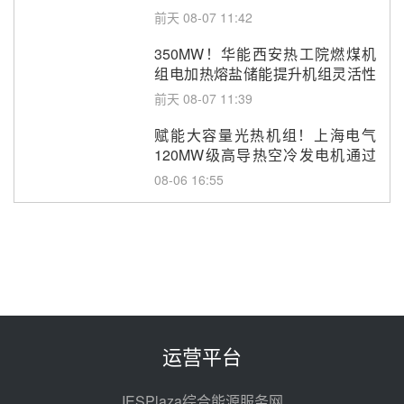
前天 08-07 11:42
350MW！华能西安热工院燃煤机
组电加热熔盐储能提升机组灵活性
改造项目初步设计第三方评审服务
前天 08-07 11:39
采购
赋能大容量光热机组！上海电气
120MW级高导热空冷发电机通过
型式试验
08-06 16:55
华电科工金源华电淄博熔盐储热项
目熔盐储罐采购
08-06 11:47
中国电建中南院吉西基地鲁固直流
100MW光工程性能试验采购
08-06 10:49
运营平台
西子洁能中标中广核德令哈50MW
光热示范电站二列蒸汽发生器设备
IESPlaza综合能源服务网