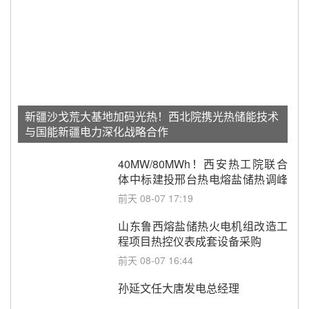
新疆沙戈荒大基地加码光热！西北院携光热储能技术
与国能新疆电力深化战略合作
40MW/80MWh！西安热工院联合
体中标建投邢台热电熔盐储热调峰
调频改造EPC项目
前天 08-07 17:19
山东鲁西熔盐储热火电机组改造工
程项目热控仪表成套设备采购
前天 08-07 16:44
孙延文任大唐发电总经理