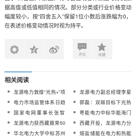
据高值或低值相同的情况。部分分类或行业价格变动
幅度较小，按“四舍五入”保留1位小数后涨跌幅为0，
在表述价格变动情况时视为持平。
评论
收藏
相关阅读
龙源电力敦煌“光热+”项
龙源电力副总经理李星
目100MW熔盐线性菲涅
运：未来较长一段时
电力市场监管体系日趋
郭磊：双碳目标下光热
尔光热项目蒸汽发生器
间，清洁能源仍将以光
完善
发电在内蒙古新型电力
国家电网董事长张智
粤能电力中标华能海门
(SGS）系统设备公开招
热等多种能源形式并存
系统建设中的应用浅谈
刚：能源安全新战略引
电厂熔盐储能项目涉网
标项目中标候选人公示
龙源电力获西藏聂荣50
西藏开投、龙源电力分
领电力事业高质量发展
试验
兆瓦光热项目开发指标
别中选那曲50MW光热
华北电力大学中标苏州
熔盐储能在电力和热能