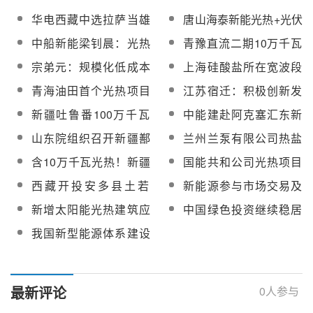
华电西藏中选拉萨当雄
唐山海泰新能光热+光伏
100MW光热+800MW光
一体化项目100MW光热
中船新能梁钊晨：光热
青豫直流二期10万千瓦
伏一体化项目
项目国产安全阀采购
发电项目安全高效运维
光热工程镜场交流不间
宗弟元：规模化低成本
上海硅酸盐所在宽波段
策略探讨
断电源系统（UPS）设
光热项目建设模式探讨
光热调控节能窗研究中
青海油田首个光热项目
江苏宿迁：积极创新发
备采购
取得重要进展
已成功投运
展光热等多能互补开发
新疆吐鲁番100万千瓦
中能建赴阿克塞汇东新
模式
光热+光伏一体化项目首
能源75万千瓦光热+光
山东院组织召开新疆鄯
兰州兰泵有限公司热盐
套定日镜顺利组装下线
伏试点项目调研
善100兆瓦光热发电项
泵一次性开车成功，获
含10万千瓦光热！新疆
国能共和公司光热项目
目推进会
光热项目用户肯定与信
华电天山北麓基地610
智能建造展示中心建成
西藏开投安多县土若
新能源参与市场交易及
赖
万千瓦新能源项目全过
启用
125MW光伏+50MW光
其对光热发电的影响
新增太阳能光热建筑应
中国绿色投资继续稳居
程造价咨询（第二次）
热一体化项目开工
用面积730.23万㎡！徐
全球榜首
我国新型能源体系建设
州市让城乡建筑“绿意盎
取得积极进展
然”
最新评论
0
人参与