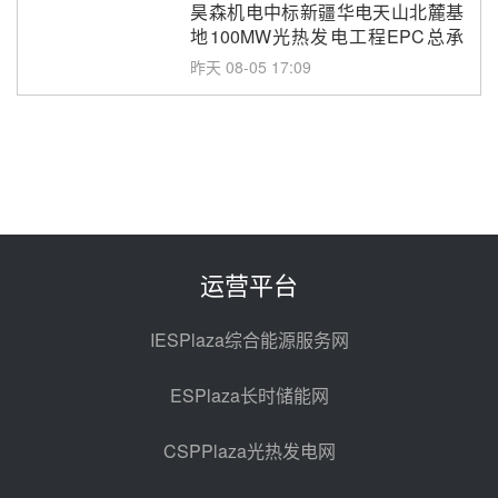
昊森机电中标新疆华电天山北麓基
地100MW光热发电工程EPC总承
包项目熔盐介质超声波流量计采购
昨天 08-05 17:09
节点突破！独山子石化光伏熔盐储
能示范项目电加热器厂房顺利封顶
昨天 08-05 14:48
7400吨！迪尔化工成功签订鲁西火
电机组灵活性改造项目三元液态盐
采购合同
昨天 08-05 14:12
运营平台
迪尔化工预中标华能西安热工院
2026-2029年熔盐介质框架协议
IESPlaza综合能源服务网
昨天 08-05 11:37
ESPlaza长时储能网
中能建华中试研院中标重能新疆
100MW光热项目机组调试及性能
CSPPlaza光热发电网
试验
昨天 08-05 10:41