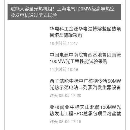
赋能大容量光热机组！上海电气120MW级高导热空
冷发电机通过型式试验
华电科工金源华电淄博熔盐储热项
目熔盐储罐采购
10小时前 11:47
中国电建中南院吉西基地鲁固直流
100MW光工程性能试验采购
11小时前 10:49
西子洁能中标中广核德令哈50MW
光热示范电站二列蒸汽发生器设备
采购
昨天 08-05 17:20
亚核阀业中标天山北麓100MW光
热发电工程EPC总承包项目熔盐截
止阀、熔盐三偏心蝶阀采购
昨天 08-05 17:15