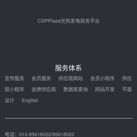
解读丨十五五电源结构优化：光热
规模化助力构建绿色低碳电力供给
格局
昨天 08-05 09:11
CSPPlaza光热发电商务平台
华能西安热工院熔盐电伴热三年框
架协议项目中标候选人公示
前天 08-04 11:33
350MW光热大基地建设提速！哈
锅中标格尔木项目蒸汽发生系统
服务体系
前天 08-04 09:54
宣传服务
会员服务
供应链网站
会员小程序
供应
甘肃建投安装公司赴京洽谈，深化
链小程序
金牌供应商
数据库查询
网站开发
平面
瓜州、博州光热项目战略合作
设计
English
前天 08-04 09:27
新型电力系统建设“十五五”规划印
发！明确推动光热发电规模化发展
前天 08-04 09:16
电话：010-85618022/85618023