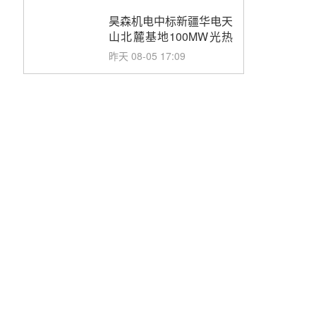
止阀、熔盐三偏心蝶阀采
购
昊森机电中标新疆华电天
山北麓基地100MW光热
发电工程EPC总承包项
昨天 08-05 17:09
目熔盐介质超声波流量计
采购
节点突破！独山子石化光
伏熔盐储能示范项目电加
热器厂房顺利封顶
前天 08-05 14:48
7400吨！迪尔化工成功
签订鲁西火电机组灵活性
改造项目三元液态盐采购
前天 08-05 14:12
合同
迪尔化工预中标华能西安
热工院2026-2029年熔盐
介质框架协议
前天 08-05 11:37
中能建华中试研院中标重
能新疆100MW光热项目
机组调试及性能试验
前天 08-05 10:41