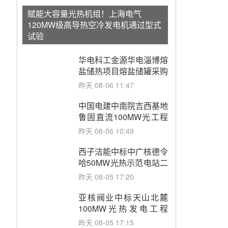
赋能大容量光热机组！上海电气
120MW级高导热空冷发电机通过型式
试验
华电科工金源华电淄博熔
盐储热项目熔盐储罐采购
昨天 08-06 11:47
中国电建中南院吉西基地
鲁固直流100MW光工程
性能试验采购
昨天 08-06 10:49
西子洁能中标中广核德令
哈50MW光热示范电站二
列蒸汽发生器设备采购
昨天 08-05 17:20
亚核阀业中标天山北麓
100MW光热发电工程
EPC总承包项目熔盐截
昨天 08-05 17:15