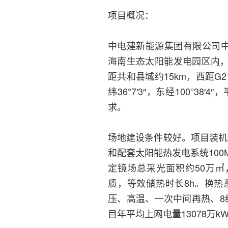
项目概况：
中电建新能源集团有限公司中
海南生态太阳能发电园区内，
距共和县城约15km，西距G2
纬36°7′3′′，东经100°3
求。
场地建设条件较好。项目装机规
和配套太阳能热发电系统10
定镜场总采光面积约50万㎡
质，等效储热时长8h。换
压、高温、一次中间再热、8
目年平均上网电量13078万k