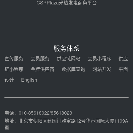
08-05 17:09
CSPPlaza光热发电商务平台
节点突破！独山子石化光伏熔盐储
能示范项目电加热器厂房顺利封顶
08-05 14:48
7400吨！迪尔化工成功签订鲁西火
电机组灵活性改造项目三元液态盐
服务体系
采购合同
08-05 14:12
宣传服务
会员服务
供应链网站
会员小程序
供应
迪尔化工预中标华能西安热工院
链小程序
金牌供应商
数据库查询
网站开发
平面
2026-2029年熔盐介质框架协议
设计
English
08-05 11:37
中能建华中试研院中标重能新疆
100MW光热项目机组调试及性能
试验
08-05 10:41
电话：010-85618022/85618023
地址：北京市朝阳区建国门雅宝路12号华声国际大厦1109A
室