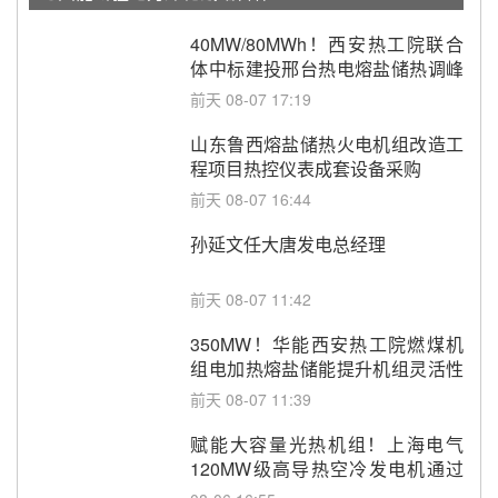
40MW/80MWh！西安热工院联合
体中标建投邢台热电熔盐储热调峰
调频改造EPC项目
前天 08-07 17:19
山东鲁西熔盐储热火电机组改造工
程项目热控仪表成套设备采购
前天 08-07 16:44
孙延文任大唐发电总经理
前天 08-07 11:42
350MW！华能西安热工院燃煤机
组电加热熔盐储能提升机组灵活性
改造项目初步设计第三方评审服务
前天 08-07 11:39
采购
赋能大容量光热机组！上海电气
120MW级高导热空冷发电机通过
型式试验