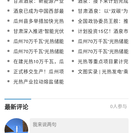
甘肃酒泉：新能源产业
酒泉：接下来计划完成
过专家评审
等项目建设大提速，赋
发展拉满期待值
50亿元的光热项目建设
酒泉已成为中国西部最
甘肃酒泉：以“双碳”为
能经济社会高质量发展
完善的新能源装备制造
墨，书写绿电富集的酒
瓜州县多举措加快光热
全国政协委员王舰：推
业大基地
泉答案
等新能源产业集群化发
动光热等多种储能技术
甘肃深入推进“智能光伏
计划投资15亿！酒泉市
展
示范，进一步明确新型
光热热泵一体化供能系
瓜州县光热设备生产制
瓜州70万千瓦“光热储能
瓜州70万千瓦“光热储能
储能资产属性
统技术研发与工程示范”
造基地项目招商引资
+”项目主厂房主体结构
+”项目光热项目进入全
瓜州70万千瓦“光热储能
瓜州70万千瓦“光热储能
国际科技合作项目
封顶
面安装阶段【附现场
+”项目东西吸热塔下塔
+”项目汽包及蒸汽发生
在建光热10万千瓦，瓜
光热等重点项目累计完
图】
熔盐管道支吊架材料采
器吊装就位
州县着力打造光热等装
成投资10.9亿元！金塔
正式移交生产！瓜州项
文图实录 | 光热发电“乘
购
备制造产业链
县一季度固定资产投资
目330kV升压站及送出
势拓展”助力酒泉打造全
光热产业拉动熔盐储能
运行情况分析
线路工程顺利通过验收
国重要新能源装备制造
需求
基地
最新评论
0
人参与