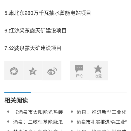
5.肃北东280万千瓦抽水蓄能电站项目
6.红沙梁东露天矿建设项目
7.公婆泉露天矿建设项目
评论
收藏
相关阅读
《酒泉市太阳能光热装
酒泉：推进新型工业化
备制造产业发展规划
进程，助力新能源及装
酒泉：三峡恒基能脉瓜
酒泉市扎实推进“强工业”
（2023-2035年）》通
备制造产业集群发展
州70万千瓦“光热储能+”
行动，优化工业结构