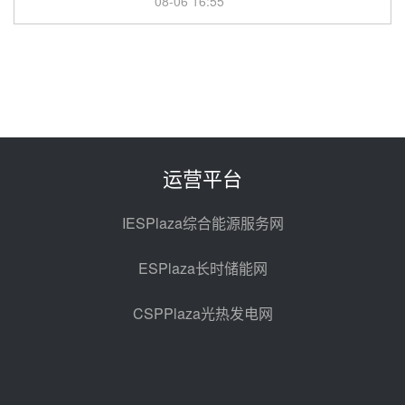
08-06 16:55
华电科工金源华电淄博熔盐储热项
目熔盐储罐采购
08-06 11:47
中国电建中南院吉西基地鲁固直流
100MW光工程性能试验采购
08-06 10:49
运营平台
西子洁能中标中广核德令哈50MW
光热示范电站二列蒸汽发生器设备
IESPlaza综合能源服务网
采购
08-05 17:20
ESPlaza长时储能网
亚核阀业中标天山北麓100MW光
热发电工程EPC总承包项目熔盐截
CSPPlaza光热发电网
止阀、熔盐三偏心蝶阀采购
08-05 17:15
昊森机电中标新疆华电天山北麓基
地100MW光热发电工程EPC总承
包项目熔盐介质超声波流量计采购