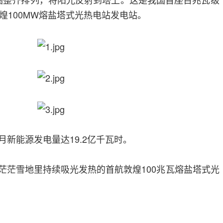
煌100MW熔盐塔式光热电站发电站。
1月新能源发电量达19.2亿千瓦时。
，在茫茫雪地里持续吸光发热的首航敦煌100兆瓦熔盐塔式光