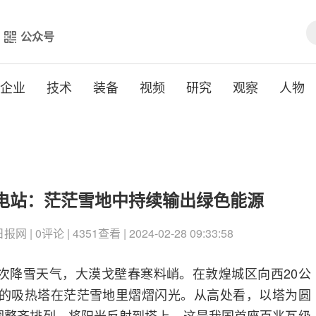
公众号
企业
技术
装备
视频
研究
观察
人物
热电站：茫茫雪地中持续输出绿色能源
 | 0评论 | 4351查看 | 2024-02-28 09:33:58
次降雪天气，大漠戈壁春寒料峭。在敦煌城区向西20公
高的吸热塔在茫茫雪地里熠熠闪光。从高处看，以塔为圆
圈圈整齐排列，将阳光反射到塔上。这是我国首座百兆瓦级