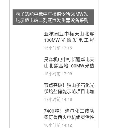
西子洁能中标中广核德令哈50MW光
热示范电站二列蒸汽发生器设备采购
亚核阀业中标天山北麓
100MW光热发电工程
EPC总承包项目熔盐截
15小时前 17:15
止阀、熔盐三偏心蝶阀采
购
昊森机电中标新疆华电天
山北麓基地100MW光热
发电工程EPC总承包项
15小时前 17:09
目熔盐介质超声波流量计
采购
节点突破！独山子石化光
伏熔盐储能示范项目电加
热器厂房顺利封顶
17小时前 14:48
7400吨！迪尔化工成功
签订鲁西火电机组灵活性
改造项目三元液态盐采购
18小时前 14:12