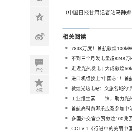
（中国日报甘肃记者站马静娜
相关阅读
7838万度！首航敦煌100
站第三季度发电量同期增长39
不到三个月发电量超8248万
煌100MW塔式电站再创佳绩
走近光热发电 | 大成敦煌5
评论
和首航敦煌100MW熔盐塔
进口机组换上“中国芯” ！
目实践纪实
目改造完成
敦煌光热电站：文旅名城的“
收藏
工业维生素——镍，助力光
热器等关键部件实现国产化
首航高科黄卿乐应邀参加中
会第六次会议
多国外交官点赞敦煌100兆
热电站等绿色发展实践
CCTV-1《行进中的美丽