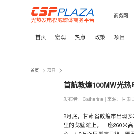
商务网
首页
宏观
热点
政策
项目
首页
项目
首航敦煌100MW光
发布者：Catherine | 来源：甘肃日报网
2月底，甘肃省敦煌市出现多
里的戈壁滩上，一座260米
心，1.2万面巨型定日镜一