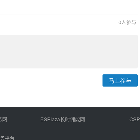
间冷塔EPC项目
”发电站
备案光电项目合计1559MW
0
人参与
马上参与
务网
ESPlaza长时储能网
CS
商务平台