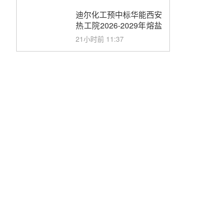
合同
迪尔化工预中标华能西安
热工院2026-2029年熔盐
介质框架协议
21小时前 11:37
中能建华中试研院中标重
能新疆100MW光热项目
机组调试及性能试验
22小时前 10:41
解读丨十五五电源结构优
化：光热规模化助力构建
绿色低碳电力供给格局
23小时前 09:11
华能西安热工院熔盐电伴
热三年框架协议项目中标
候选人公示
昨天 08-04 11:33
350MW光热大基地建设
提速！哈锅中标格尔木项
目蒸汽发生系统
昨天 08-04 09:54