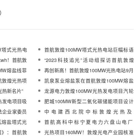
）
MW塔式光热电
首航敦煌100MW塔式光热电站巨幅标语
.7%
为上海加油
kwh！首航敦
“2023科技追光”活动组探访首航敦煌
100MW塔式光热电站
0MW熔盐线菲
再创新高！首航敦煌100MW光热电站9月
式光热发电项
份发电3192万度，同比增长51%
首航敦煌光热项
凯泉泵业熔盐泵在首航敦煌100MW熔盐
塔式电站安全平稳运行
光热新名片”
龙源电力敦煌100MW光热发电项目汽轮
发电机组设备采购中标候选人公示
热发电项目吸
肥城100MW新型二氧化碳储能项目设计
施工总承包（EPC）公开招标
法企业家委员
中电建西北院中标敦煌光热及
（100MW）光热发电科技项目设计服务
瓦熔盐塔式光
首航高科中标宁夏电力六盘山电厂
2×1000MW机组扩建工程火电机组钢结构
中国》：首航敦
光热项目160MW！敦煌光电产业园核准