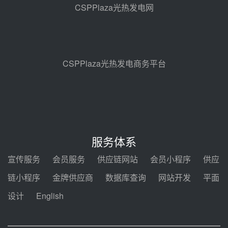
地100MW光热发电工程EPC总承
CSPPlaza光热发电网
包项目熔盐介质超声波流量计采购
前天 08-05 17:09
节点突破！独山子石化光伏熔盐储
能示范项目电加热器厂房顺利封顶
前天 08-05 14:48
CSPPlaza光热发电商务平台
7400吨！迪尔化工成功签订鲁西火
电机组灵活性改造项目三元液态盐
采购合同
前天 08-05 14:12
迪尔化工预中标华能西安热工院
2026-2029年熔盐介质框架协议
服务体系
前天 08-05 11:37
宣传服务
会员服务
供应链网站
会员小程序
供应
中能建华中试研院中标重能新疆
链小程序
金牌供应商
数据库查询
网站开发
平面
100MW光热项目机组调试及性能
试验
设计
English
前天 08-05 10:41
解读丨十五五电源结构优化：光热