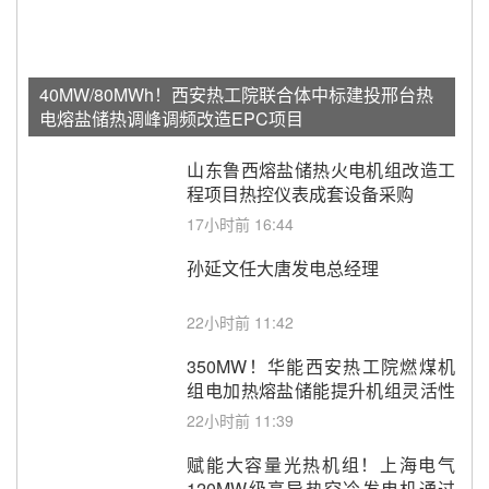
40MW/80MWh！西安热工院联合体中标建投邢台热
电熔盐储热调峰调频改造EPC项目
山东鲁西熔盐储热火电机组改造工
程项目热控仪表成套设备采购
17小时前 16:44
孙延文任大唐发电总经理
22小时前 11:42
350MW！华能西安热工院燃煤机
组电加热熔盐储能提升机组灵活性
改造项目初步设计第三方评审服务
22小时前 11:39
采购
赋能大容量光热机组！上海电气
120MW级高导热空冷发电机通过