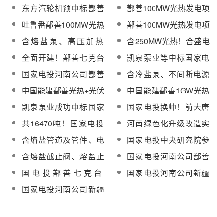
东方汽轮机预中标鄯善
鄯善100MW光热发电项
100MW光热发电项目汽
目主体建筑安装工程中
吐鲁番鄯善100MW光热
鄯善100MW光热发电项
轮发电机组（含低压加
标候选人公示
发电项目蒸汽发生器系
目聚光集热及熔盐电加
含熔盐泵、高压加热
含250MW光热！合盛电
热器）
统中标候选人公示
热系统设备买卖合同签
器、直接空冷等24种设
业鄯善235万千瓦光热
全面开建！鄯善七克台
凯泉泵业等中标国家电
订
备！国家电投鄯善
光伏一体化项目签约
100MW光热项目主厂房
投鄯善100MW光热发电
国家电投河南公司鄯善
含冷盐泵、不间断电源
100MW光热项目第一批
基础第一方混凝土成功
项目熔盐泵等辅机设备
七克台100MW光热发电
等15种设备！国家电投
辅机设备招标
中国能建鄯善光热+光伏
中国能建鄯善1GW光热
浇筑
项目熔盐储罐EPC工程
鄯善100MW光热项目第
一体化项目光热塔顺利
+光伏一体化项目光热塔
凯泉泵业成功中标国家
国家电投换帅！前大唐
招标
二批辅机设备招标
结顶【附现场图】
已顺利结顶【附现场
电投鄯善七克台100MW
集团总经理刘明胜任“一
共16470吨！国家电投
河南绿色化升级改造实
图】
光热项目国产冷盐泵设
把手”
鄯善100MW光热项目熔
施指南：加快光热发电
含熔盐管道及管件、电
国家电投中央研究院参
备
盐采购招标
等绿色低碳先进适用技
热水锅炉等！国家电投
与制定的《太阳能光伏
含熔盐截止阀、熔盐止
国家电投河南公司鄯善
术改造
鄯善100MW光热项目第
及光热发电用自清洁涂
回阀等，国家电投河南
七克台100MW光热发电
国电投鄯善七克台
国家电投河南公司新疆
三批辅机设备招标
膜玻璃》国标正式实施
公司鄯善七克台100MW
项目第四批辅机A设备
100MW光热发电项目电
“光热+光伏”一体化项目
国家电投河南公司新疆
光热发电项目第四批辅
采购中标候选人公示
伴热供货安装中标候选
90万千瓦光伏全容量并
鄯善1吉瓦“光热+光伏”
机A设备招标
人公示
网
一体化项目获三星工程