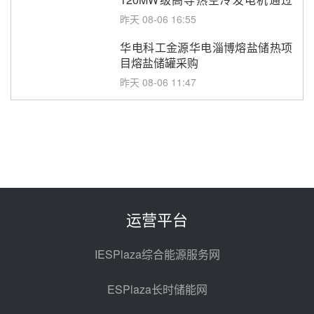
型式试验
昨天 08-06 16:55
华电科工金源华电淄博熔盐储热项
目熔盐储罐采购
昨天 08-06 11:47
中国电建中南院吉西基地鲁固直流
100MW光工程性能试验采购
昨天 08-06 10:49
西子洁能中标中广核德令哈50MW
光热示范电站二列蒸汽发生器设备
采购
前天 08-05 17:20
运营平台
亚核阀业中标天山北麓100MW光
热发电工程EPC总承包项目熔盐截
IESPlaza综合能源服务网
止阀、熔盐三偏心蝶阀采购
前天 08-05 17:15
ESPlaza长时储能网
昊森机电中标新疆华电天山北麓基