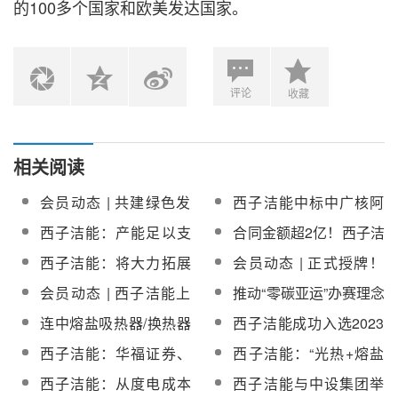
的100多个国家和欧美发达国家。
评论
收藏
相关阅读
会员动态 | 共建绿色发
西子洁能中标中广核阿
展“强引擎”！西子洁能与
里雪域高原50MW光热
西子洁能：产能足以支
合同金额超2亿！西子洁
中电新能源签署战略合
发电项目蒸汽发生系统
撑光热市场新增订单
能签订多能联储EPC总
西子洁能：将大力拓展
会员动态 | 正式授牌！
作协议
承包工程合同
熔盐储能等储能技术在
西子洁能成为杭州亚运
会员动态 | 西子洁能上
推动“零碳亚运”办赛理念
多场景的应用
会官方供应商
榜“杭州市十大低碳应用
落地！西子洁能采用清
连中熔盐吸热器/换热器
西子洁能成功入选2023
场景”
洁光储“点亮”亚运主媒体
订单！西子洁能光热市
年度浙江省科技领军企
西子洁能：华福证券、
西子洁能：“光热+熔盐
中心
场订单获批量突破
业
宁波宁电投资发展有限
储能”应用面打开，执行
西子洁能：从度电成本
西子洁能与中设集团举
公司等机构对公司光热
光热项目超过1GW