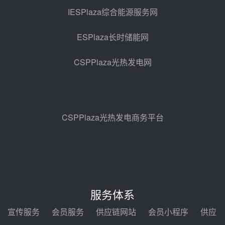
热发电工程EPC总承包项目熔盐截
IESPlaza综合能源服务网
止阀、熔盐三偏心蝶阀采购
前天 08-05 17:15
ESPlaza长时储能网
昊森机电中标新疆华电天山北麓基
地100MW光热发电工程EPC总承
CSPPlaza光热发电网
包项目熔盐介质超声波流量计采购
前天 08-05 17:09
节点突破！独山子石化光伏熔盐储
能示范项目电加热器厂房顺利封顶
前天 08-05 14:48
CSPPlaza光热发电商务平台
7400吨！迪尔化工成功签订鲁西火
电机组灵活性改造项目三元液态盐
采购合同
前天 08-05 14:12
迪尔化工预中标华能西安热工院
2026-2029年熔盐介质框架协议
服务体系
前天 08-05 11:37
宣传服务
会员服务
供应链网站
会员小程序
供应