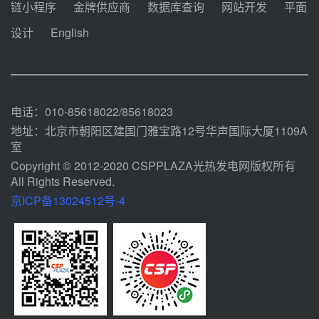
中能建华中试研院中标重能新疆
链小程序
金牌供应商
数据库查询
网站开发
平面
100MW光热项目机组调试及性能
试验
设计
English
前天 08-05 10:41
解读丨十五五电源结构优化：光热
规模化助力构建绿色低碳电力供给
格局
前天 08-05 09:11
电话：010-85618022/85618023
地址：北京市朝阳区建国门雅宝路12号华声国际大厦1109A
室
Copyright © 2012-2020 CSPPLAZA光热发电网版权所有
All Rights Reserved.
京ICP备13024512号-4