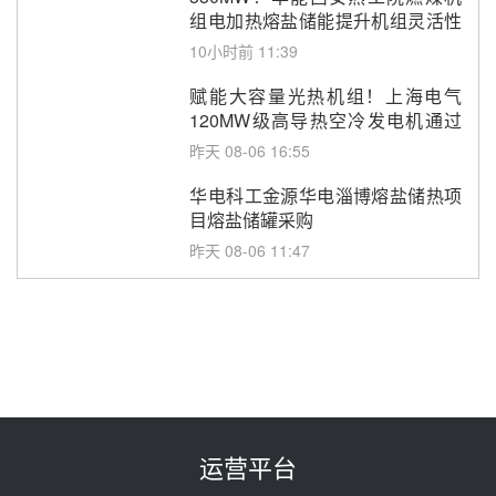
组电加热熔盐储能提升机组灵活性
改造项目初步设计第三方评审服务
10小时前 11:39
采购
赋能大容量光热机组！上海电气
120MW级高导热空冷发电机通过
型式试验
昨天 08-06 16:55
华电科工金源华电淄博熔盐储热项
目熔盐储罐采购
昨天 08-06 11:47
中国电建中南院吉西基地鲁固直流
100MW光工程性能试验采购
昨天 08-06 10:49
西子洁能中标中广核德令哈50MW
光热示范电站二列蒸汽发生器设备
采购
前天 08-05 17:20
运营平台
亚核阀业中标天山北麓100MW光