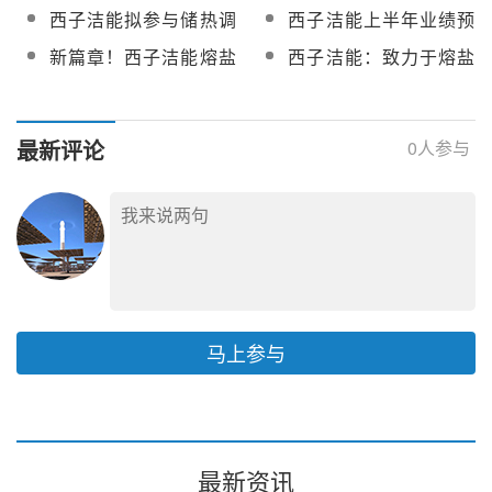
考虑，目前光热发电较
行战略合作协议暨尼日
西子洁能拟参与储热调
西子洁能上半年业绩预
订单等方向进行调研
光伏发电并不具备明显
利亚阿布贾项目签约仪
峰灵活性改造示范项目
增923%至1195%！
新篇章！西子洁能熔盐
西子洁能：致力于熔盐
优势
式
储能技术首次参与大型
储热-蒸汽发生系统等关
火电机组储热调峰项目
键热力设备及系统研究
最新评论
0
人参与
马上参与
最新资讯