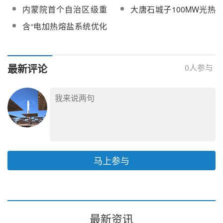
建350MW 盐穴压缩空
球首台（套）300兆瓦
内蒙院首个自治区级重
大唐石城子100MW光热
气储能电站项目开工，
级人工硐室压缩空气储
大科技攻关“揭榜挂帅”项
发电工程液态太阳能熔
含“电加热熔盐系统优化
储能装备制造项目签约
能项目总承包
目—“塔式高温熔盐吸热
盐采购
调控关键技术研究及示
器高吸收率涂层研发与
范”，内蒙古发布科技“突
应用”启动
围”工程“储能与新型电力
最新评论
0
人参与
系统”专项“揭榜挂帅”项
目技术榜单
马上参与
最新资讯