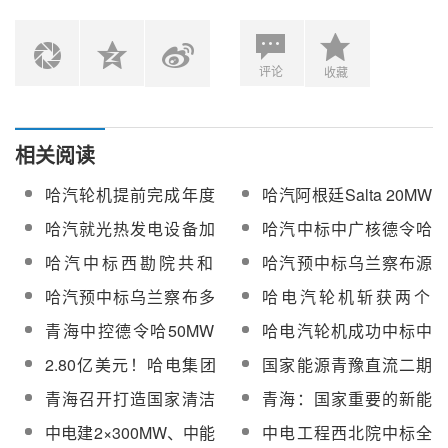
评论
收藏
相关阅读
哈汽轮机提前完成年度
哈汽阿根廷Salta 20MW
经营订货指标
光热发电项目引质疑
哈汽就光热发电设备加
哈汽中标中广核德令哈
工制造项目签订合作协
项目油水换热器采购
哈汽中标西勘院共和
哈汽预中标乌兰察布源
议
50MW塔式光热项目汽
网荷储一体化关键技术
哈汽预中标乌兰察布多
哈电汽轮机斩获两个
轮发电机组设备
研究与示范槽式光热辅
源蓄热式压缩空气能量
100MW光热发电项目汽
青海中控德令哈50MW
哈电汽轮机成功中标中
热模块项目
枢纽项目换热器、导热
轮机设备供货
光热电站发电量破新纪
电建共和光热项目、唐
2.80亿美元！哈电集团
国家能源青豫直流二期
油储罐设备
录
山海泰光热+光伏项目汽
进博会签约金额创历史
10万千瓦光热项目汽轮
青海召开打造国家清洁
青海：国家重要的新能
轮机组
新高
发电机组招标
能源产业高地科技需求
源产业基地
中电建2×300MW、中能
中电工程西北院中标全
对接会