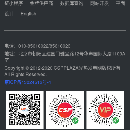
中能建华中试研院中标重能新疆
链小程序
金牌供应商
数据库查询
网站开发
平面
100MW光热项目机组调试及性能
试验
设计
English
前天 08-05 10:41
解读丨十五五电源结构优化：光热
规模化助力构建绿色低碳电力供给
格局
前天 08-05 09:11
电话：010-85618022/85618023
地址：北京市朝阳区建国门雅宝路12号华声国际大厦1109A
室
Copyright © 2012-2020 CSPPLAZA光热发电网版权所有
All Rights Reserved.
京ICP备13024512号-4