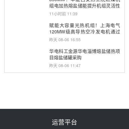
组电加热熔盐储能提升机组灵活性
改造项目初步设计第三方评审服务
11小时前 11:39
采购
赋能大容量光热机组！上海电气
120MW级高导热空冷发电机通过
型式试验
昨天 08-06 16:55
华电科工金源华电淄博熔盐储热项
目熔盐储罐采购
昨天 08-06 11:47
中国电建中南院吉西基地鲁固直流
100MW光工程性能试验采购
昨天 08-06 10:49
西子洁能中标中广核德令哈50MW
光热示范电站二列蒸汽发生器设备
采购
前天 08-05 17:20
运营平台
亚核阀业中标天山北麓100MW光