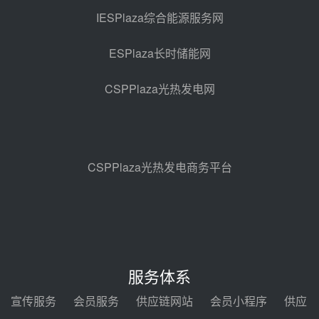
热发电工程EPC总承包项目熔盐截
IESPlaza综合能源服务网
止阀、熔盐三偏心蝶阀采购
前天 08-05 17:15
ESPlaza长时储能网
昊森机电中标新疆华电天山北麓基
地100MW光热发电工程EPC总承
CSPPlaza光热发电网
包项目熔盐介质超声波流量计采购
前天 08-05 17:09
节点突破！独山子石化光伏熔盐储
能示范项目电加热器厂房顺利封顶
前天 08-05 14:48
CSPPlaza光热发电商务平台
7400吨！迪尔化工成功签订鲁西火
电机组灵活性改造项目三元液态盐
采购合同
前天 08-05 14:12
迪尔化工预中标华能西安热工院
2026-2029年熔盐介质框架协议
服务体系
前天 08-05 11:37
宣传服务
会员服务
供应链网站
会员小程序
供应