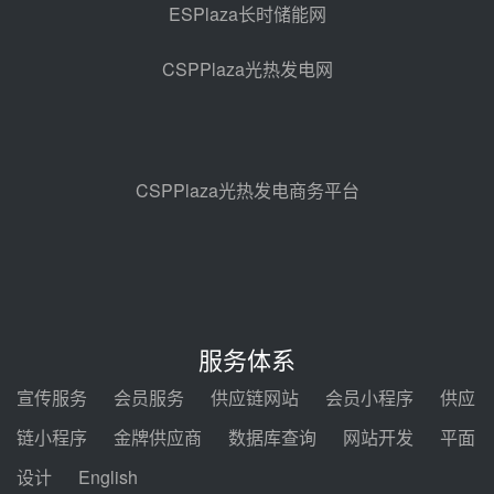
ESPlaza长时储能网
350MW光热大基地建设提速！哈
锅中标格尔木项目蒸汽发生系统
CSPPlaza光热发电网
前天 08-04 09:54
甘肃建投安装公司赴京洽谈，深化
瓜州、博州光热项目战略合作
前天 08-04 09:27
CSPPlaza光热发电商务平台
新型电力系统建设“十五五”规划印
发！明确推动光热发电规模化发展
前天 08-04 09:16
中电建共和100万千瓦光伏光热项
目海南州香加#1储能工程EPC总承
服务体系
包项目设备采购
前天 08-03 17:10
宣传服务
会员服务
供应链网站
会员小程序
供应
河北金悦弘千中标重能新疆天山北
链小程序
金牌供应商
数据库查询
网站开发
平面
麓100MW光热发电项目用“碳钢、
合金钢管件”采购
设计
English
前天 08-03 16:58