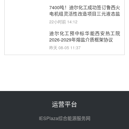
7400吨！迪尔化工成功签订鲁西火
电机组灵活性改造项目三元液态盐
采购合同
22小时前 14:12
迪尔化工预中标华能西安热工院
2026-2029年熔盐介质框架协议
昨天 08-05 11:37
中能建华中试研院中标重能新疆
100MW光热项目机组调试及性能
试验
昨天 08-05 10:41
解读丨十五五电源结构优化：光热
规模化助力构建绿色低碳电力供给
格局
昨天 08-05 09:11
运营平台
华能西安热工院熔盐电伴热三年框
架协议项目中标候选人公示
IESPlaza综合能源服务网
前天 08-04 11:33