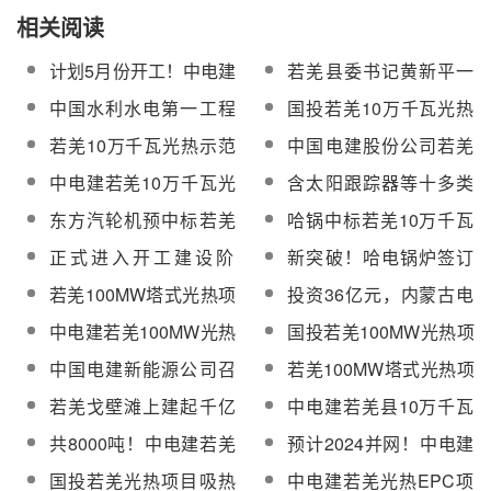
相关阅读
计划5月份开工！中电建
若羌县委书记黄新平一
新能源若羌100MW塔式
行到若羌县10万千瓦光
中国水利水电第一工程
国投若羌10万千瓦光热
光热项目EPC招标
热（储能）+90万千瓦
局联合体预中标中电建
项目总体设计报告顺利
若羌10万千瓦光热示范
中国电建股份公司若羌
光伏示范项目调研
若羌10万千瓦光热EPC
通过审查
项目蒸汽发生系统及附
10万千瓦光热项目吸热
中电建若羌10万千瓦光
含太阳跟踪器等十多类
总承包
属加热设备竞谈采购
器竞谈采购
热（储能）EPC项目开
产品！若羌10万千瓦光
东方汽轮机预中标若羌
哈锅中标若羌10万千瓦
工
热项目气象站系统询价
100MW光热项目汽轮机
光热项目吸热器、蒸汽
正式进入开工建设阶
新突破！哈电锅炉签订
设备采购项目
发生系统及附属加热设
段！若羌光热项目首罐
若羌100MW光热项目蒸
若羌100MW塔式光热项
投资36亿元，内蒙古电
备采购项目
混凝土顺利完成浇筑
汽发生器和吸热器设计
目定日镜镜片启动采购
投将建设光热储能园
中电建若羌100MW光热
国投若羌100MW光热项
供货合同
区，推动光热发电产业
项目厂前区第一栋主体
目吸热塔基础混凝土顺
中国电建新能源公司召
若羌100MW塔式光热项
创新发展
结构建筑顺利封顶
利浇筑
开2023年科技创新大会
目定日镜镜片成交公示
若羌戈壁滩上建起千亿
中电建若羌县10万千瓦
级新能源产业集群
光热项目高温、低温熔
共8000吨！中电建若羌
预计2024并网！中电建
盐泵（变频）采购
10万千瓦光热项目熔盐
若羌100MW光热项目持
国投若羌光热项目吸热
中电建若羌光热EPC项