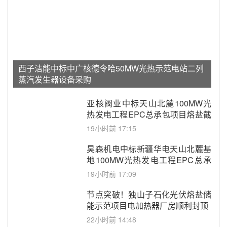
西子洁能中标中广核德令哈50MW光热示范电站二列
蒸汽发生器设备采购
亚核阀业中标天山北麓100MW光
热发电工程EPC总承包项目熔盐截
止阀、熔盐三偏心蝶阀采购
19小时前 17:15
昊森机电中标新疆华电天山北麓基
地100MW光热发电工程EPC总承
包项目熔盐介质超声波流量计采购
19小时前 17:09
节点突破！独山子石化光伏熔盐储
能示范项目电加热器厂房顺利封顶
22小时前 14:48