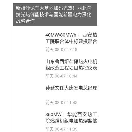
新疆沙戈荒大基地加码光热！西北院
携光热储能技术与国能新疆电力深化
战略合作
40MW/80MWh！西安热
工院联合体中标建投邢台
热电熔盐储热调峰调频改
前天 08-07 17:19
造EPC项目
山东鲁西熔盐储热火电机
组改造工程项目热控仪表
成套设备采购
前天 08-07 16:44
孙延文任大唐发电总经理
前天 08-07 11:42
350MW！华能西安热工
院燃煤机组电加热熔盐储
能提升机组灵活性改造项
前天 08-07 11:39