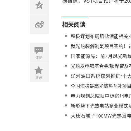
据报道，VS1项目预计将于20
相关阅读
积极谋划布局熔盐储能相关
能今年上半年盈利5.38亿
就光热裂解制氢项目签约！
一行赴北京市招商引资
国家能源局：前7月风光新
评论
比超70%
光热发电镍基合金/钛焊管及
列产品供应商圣珀新材料加入C
辽河油田系统谋划推进“十
收藏
会员单位
程”
全国海拔最高光储热互补项
电力规划总院预中标宿州电厂
熔盐储热初步设计方案评审
新形势下光热电站商业模式
索
大唐石城子100MW光热发
阳能熔盐采购