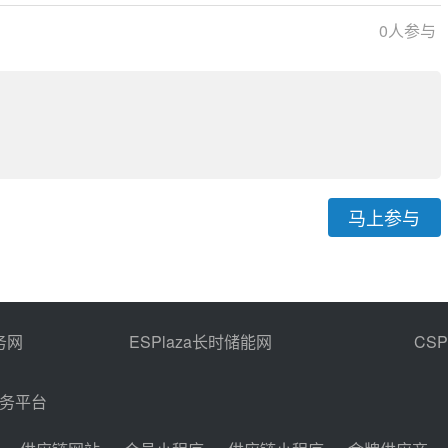
0
人参与
马上参与
务网
ESPlaza长时储能网
CS
商务平台