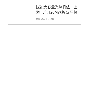
目初步设计第三方评审服
务采购
赋能大容量光热机组！上
海电气120MW级高导热
空冷发电机通过型式试验
08-06 16:55
华电科工金源华电淄博熔
盐储热项目熔盐储罐采购
08-06 11:47
中国电建中南院吉西基地
鲁固直流100MW光工程
性能试验采购
08-06 10:49
西子洁能中标中广核德令
哈50MW光热示范电站二
列蒸汽发生器设备采购
08-05 17:20
亚核阀业中标天山北麓
100MW光热发电工程
EPC总承包项目熔盐截
08-05 17:15