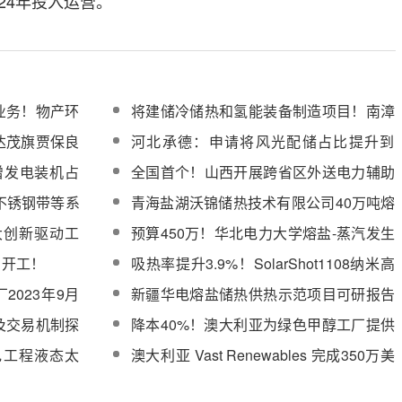
24年投入运营。
业务！物产环
将建储冷储热和氢能装备制造项目！南漳
签约总投资50亿新能源项目
达茂旗贾保良
河北承德：申请将风光配储占比提升到
50%且储能时长不低于4小时
增发电装机占
全国首个！山西开展跨省区外送电力辅助
服务费用分摊
不锈钢带等系
青海盐湖沃锦储热技术有限公司40万吨熔
SPPLAZA
盐技术改造项目启动
大创新驱动工
预算450万！华北电力大学熔盐-蒸汽发生
系统试验平台采购
目开工！
吸热率提升3.9%！SolarShot1108纳米高
熵太阳能吸收涂层测评结果优异
2023年9月
新疆华电熔盐储热供热示范项目可研报告
服务
编制项目竞争性谈判
及交易机制探
降本40%！澳大利亚为绿色甲醇工厂提供
聚光太阳能热量
电工程液态太
澳大利亚 Vast Renewables 完成350万美
元可转债发行，加速推进“VS1”光热项目
落地