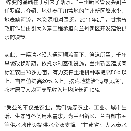
“蝶变的基础在于引来了活水。”兰州新区管委会副主
任罗耀宗介绍，地处秦王川盆地的兰州新区降水少，
地表缺河流，水资源相对匮乏。2011年2月，甘肃省
政府作出由引大入秦工程承担向兰州新区开发建设供
水的决策。
从此，一渠清水沿大通河顺流而下。管道所至，千年
旱塬改换新颜。依托水利基础设施，兰州新区建成高
标准农田20多万亩，有力支撑土地耕种率提高50%以
上、亩产值提高20%以上，撂荒地整治“清零见底”，
农村居民人均可支配收入年均增长近10%。
“受益的不仅是农业，我们统筹农业、工业、城市生
活、生态等各类用水需求，为兰州新区、兰白都市圈
等供水地建设提供水资源支撑。”甘肃省引大入秦水