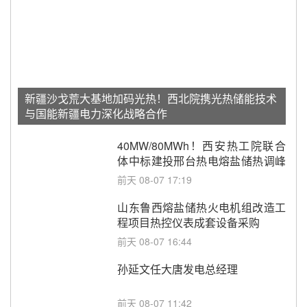
新疆沙戈荒大基地加码光热！西北院携光热储能技术
与国能新疆电力深化战略合作
40MW/80MWh！西安热工院联合
体中标建投邢台热电熔盐储热调峰
调频改造EPC项目
前天 08-07 17:19
山东鲁西熔盐储热火电机组改造工
程项目热控仪表成套设备采购
前天 08-07 16:44
孙延文任大唐发电总经理
前天 08-07 11:42