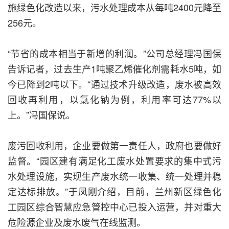
施绿色化改造以来，污水处理成本从每吨2400元降至
256元。
“节省的成本相当于新增的利润。”公司总经理冯国保
告诉记者，过去生产1吨聚乙烯催化剂需耗水5吨，如
今已降到2吨以下。“通过技术升级改造，废水被高效
回收再利用，以氯化钠为例，利用率可达77%以
上。”冯国保说。
废污回收利用，企业要做第一责任人，政府也要做好
监督。“园区建有满足化工废水处置要求的集中式污
水处理设施，实现生产废水统一收集、统一处理并稳
定达标排放。”于凤刚介绍，目前，兰州新区绿色化
工园区综合智慧应急管控中心已投入运营，并对重大
危险源企业及废水废气在线监测。