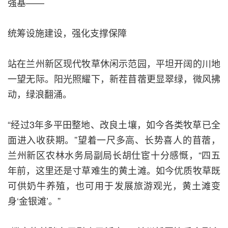
强基——
统筹设施建设，强化支撑保障
站在兰州新区现代牧草休闲示范园，平坦开阔的川地
一望无际。阳光照耀下，新茬苜蓿更显翠绿，微风拂
动，绿浪翻涌。
“经过3年多平田整地、改良土壤，如今各类牧草已全
面进入收获期。”望着一尺多高、长势喜人的苜蓿，
兰州新区农林水务局副局长胡仕宦十分感慨，“四五
年前，这里还是寸草难生的黄土滩。如今优质牧草既
可供奶牛养殖，也可用于发展旅游观光，黄土滩变
身‘金银滩’。”