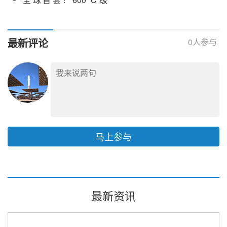
项目用户肯定
配套电机（进口）设备
2MW特高温热泵顺利通
采购
过168小时连续满负荷
运行测试
最新评论
0
人参与
马上参与
最新资讯