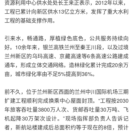
资源利用中心供水处处长王来正表示，2012年以来，
工程已累计向新区供水13亿立方米，发挥了重大水利
工程的基础支撑作用。
引来水，畅通路，厚植绿色底色，公共服务持续向
好。10余年来，银兰高铁兰州至秦王川段，以及过境
兰州新区的乌玛高速、京藏高速等6条高速公路建成
通车，形成立体交通网络。造林绿化累计完成20余万
亩，城市绿化率由不足5%提高到36%。
前不久，位于兰州新区西面的兰州中川国际机场三期
扩建工程顺利完成换乘中心屋面封顶。“工程按2030
年旅客吞吐量3800万人次、货邮吞吐量30万吨、飞
机起降30万架次设计。”现场指挥部负责人告诉记
者，新航站楼建成后总面积约等于现在的8倍，预计