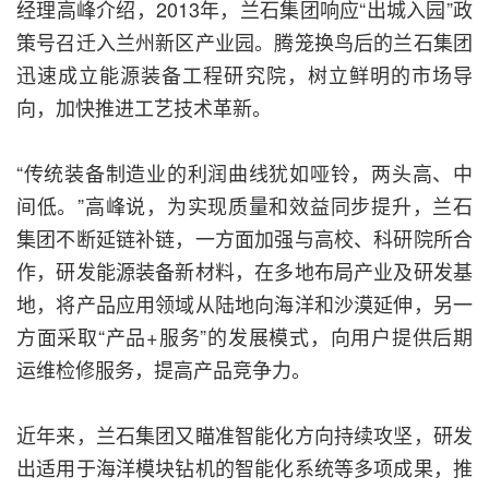
经理高峰介绍，2013年，兰石集团响应“出城入园”政
策号召迁入兰州新区产业园。腾笼换鸟后的兰石集团
迅速成立能源装备工程研究院，树立鲜明的市场导
向，加快推进工艺技术革新。
“传统装备制造业的利润曲线犹如哑铃，两头高、中
间低。”高峰说，为实现质量和效益同步提升，兰石
集团不断延链补链，一方面加强与高校、科研院所合
作，研发能源装备新材料，在多地布局产业及研发基
地，将产品应用领域从陆地向海洋和沙漠延伸，另一
方面采取“产品+服务”的发展模式，向用户提供后期
运维检修服务，提高产品竞争力。
近年来，兰石集团又瞄准智能化方向持续攻坚，研发
出适用于海洋模块钻机的智能化系统等多项成果，推