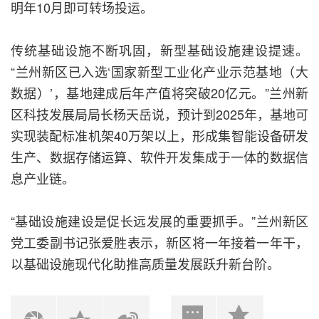
明年10月即可转场投运。
传统基础设施不断巩固，新型基础设施建设提速。
“兰州新区已入选‘国家新型工业化产业示范基地（大
数据）’，基地建成后年产值将突破20亿元。”兰州新
区科技发展局局长杨天岳说，预计到2025年，基地可
实现装配标准机架40万架以上，形成集智能设备研发
生产、数据存储运算、软件开发集成于一体的数据信
息产业链。
“基础设施建设是促长远发展的重要抓手。”兰州新区
党工委副书记张爱胜表示，新区将一年接着一年干，
以基础设施现代化助推高质量发展跃升新台阶。