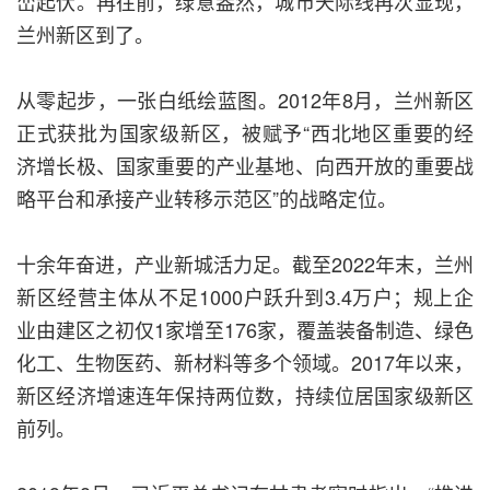
峦起伏。再往前，绿意盎然，城市天际线再次显现，
兰州新区到了。
从零起步，一张白纸绘蓝图。2012年8月，兰州新区
正式获批为国家级新区，被赋予“西北地区重要的经
济增长极、国家重要的产业基地、向西开放的重要战
略平台和承接产业转移示范区”的战略定位。
十余年奋进，产业新城活力足。截至2022年末，兰州
新区经营主体从不足1000户跃升到3.4万户；规上企
业由建区之初仅1家增至176家，覆盖装备制造、绿色
化工、生物医药、新材料等多个领域。2017年以来，
新区经济增速连年保持两位数，持续位居国家级新区
前列。