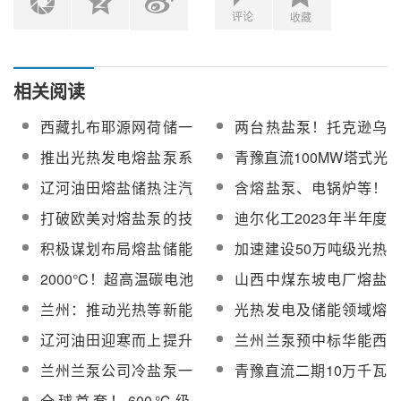
评论
收藏
相关阅读
西藏扎布耶源网荷储一
两台热盐泵！托克逊乌
体化综合能源供应项目
斯通光热+光伏一体化项
推出光热发电熔盐泵系
青豫直流100MW塔式光
熔盐泵招标公告
目变频高温熔盐泵竞谈
列产品的凯泉泵业加入
热项目低温熔盐泵及配
辽河油田熔盐储热注汽
含熔盐泵、电锅炉等！
采购
CSPPLAZA会员单位
套电机设备启动采购
试验站工程电加热器、
三峡格尔木100MW光热
打破欧美对熔盐泵的技
迪尔化工2023年半年度
熔盐泵招标
工程项目（第2批）辅机
术垄断！中科院专家和
董事会经营评述
积极谋划布局熔盐储能
加速建设50万吨级光热
设备竞争性采购
靖江市合作项目成功入
相关业务！物产环能今
熔盐储热供汽等减碳项
2000°C！超高温碳电池
山西中煤东坡电厂熔盐
选2022江苏省“双创团
年上半年盈利5.38亿
目！滨州探路千亿级“零
有望实现超低成本的热
储能改造项目初步可行
队”
兰州：推动光热等新能
光热发电及储能领域熔
碳”园区
能和能量存储
性研究服务采购
源发电产品提质增效 卯
盐泵制造企业兰州兰泵
辽河油田迎寒而上提升
兰州兰泵预中标华能西
足劲打好收官战
有限公司加入
新能源保障能力
安热工院熔盐储热项目
兰州兰泵公司冷盐泵一
青豫直流二期10万千瓦
CSPPLAZA会员单位
熔盐泵及附属设备
次性开车成功，获光热
光热项目高温熔盐泵及
全球首套！600℃级