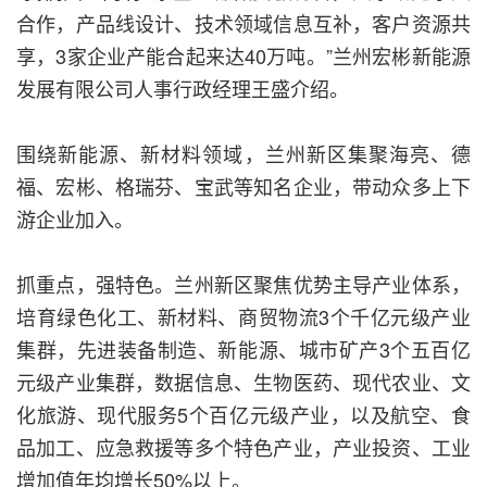
合作，产品线设计、技术领域信息互补，客户资源共
享，3家企业产能合起来达40万吨。”兰州宏彬新能源
发展有限公司人事行政经理王盛介绍。
围绕新能源、新材料领域，兰州新区集聚海亮、德
福、宏彬、格瑞芬、宝武等知名企业，带动众多上下
游企业加入。
抓重点，强特色。兰州新区聚焦优势主导产业体系，
培育绿色化工、新材料、商贸物流3个千亿元级产业
集群，先进装备制造、新能源、城市矿产3个五百亿
元级产业集群，数据信息、生物医药、现代农业、文
化旅游、现代服务5个百亿元级产业，以及航空、食
品加工、应急救援等多个特色产业，产业投资、工业
增加值年均增长50%以上。