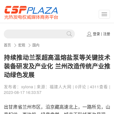
CSPP
登录
|
注册
首页
宏观
国内
持续推动兰泵超高温熔盐泵等关键技术
装备研发及产业化 兰州改造传统产业推
动绿色发展
发布者：xylona | 来源：福建人大网 | 0评论 | 4311查看 |
2023-08-17 16:33:57
出甘肃省兰州市区，沿京藏高速北上，一路所见，山