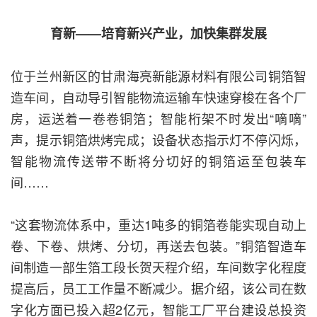
育新——
培育新兴产业，加快集群发展
位于兰州新区的甘肃海亮新能源材料有限公司铜箔智
造车间，自动导引智能物流运输车快速穿梭在各个厂
房，运送着一卷卷铜箔；智能桁架不时发出“嘀嘀”
声，提示铜箔烘烤完成；设备状态指示灯不停闪烁，
智能物流传送带不断将分切好的铜箔运至包装车
间……
“这套物流体系中，重达1吨多的铜箔卷能实现自动上
卷、下卷、烘烤、分切，再送去包装。”铜箔智造车
间制造一部生箔工段长贺天程介绍，车间数字化程度
提高后，员工工作量不断减少。据介绍，该公司在数
字化方面已投入超2亿元，智能工厂平台建设总投资