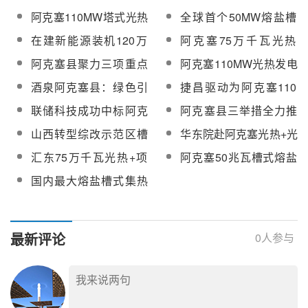
+光伏一体化项目
系如何建设？四部门划
有望实现超低成本的热
阿克塞110MW塔式光热
全球首个50MW熔盐槽
重点
能和能量存储
项目已完成吸热塔上部
式光热发电项目正有序
在建新能源装机120万
阿克塞75万千瓦光热
结构浇筑124米【附
施工【附现场图】
千瓦！阿克塞县全力助
+光伏试点项目吸热塔
阿克塞县聚力三项重点
阿克塞110MW光热发电
图】
推新能源产业高质量发
180米筒壁结构施工成
稳步推进产业升级绿色
项目全力开展建设工作
酒泉阿克塞县：绿色引
捷昌驱动为阿克塞110
展
功到顶
高质量发展
擎驱动产业发展
兆瓦光热项目所有定日
联储科技成功中标阿克
阿克塞县三举措全力推
镜提供电动推杆产品
塞汇东新能源光热+光伏
动项目建设“大提速”
山西转型综改示范区槽
华东院赴阿克塞光热+光
试点项目化盐服务
式太阳能光热工程招标
伏试点项目开展秋季安
汇东75万千瓦光热+项
阿克塞50兆瓦槽式熔盐
全大检查、项目巡查暨
目加快推进建设！阿克
发电项目集热器检测完
国内最大熔盐槽式集热
建筑施工领域质量风险
塞稳步推进产业升级绿
成200组，集热场塔架
器原型机试制成功
隐患自查整治工作
色高质量发展
已安装26个回路
最新评论
0
人参与