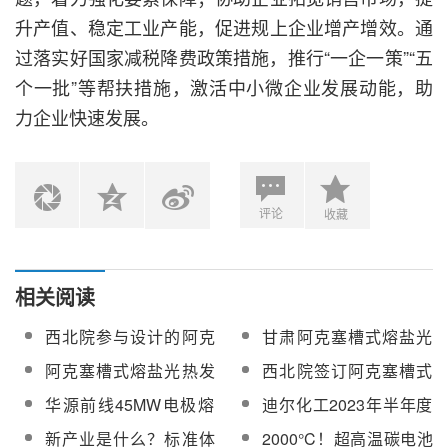
升产值、稳定工业产能，促进规上企业增产增效。通
过落实好国家减税降费政策措施，推行“一企一策”“五
个一批”等帮扶措施，激活中小微企业发展动能，助
力企业快速发展。
评论
收藏
相关阅读
西北院参与设计的阿克
甘肃阿克塞槽式熔盐光
塞槽式熔盐光热项目通
热发电测试平台顺利完
阿克塞槽式熔盐光热发
西北院签订阿克塞槽式
过初设审查
成注盐
电测试平台项目已进入
熔盐光热发电项目勘测
华源前线45MW电极熔
迪尔化工2023年半年度
全面施工阶段
设计合同
盐炉将供货吐鲁番光热
董事会经营评述
新产业是什么？标准体
2000°C！超高温碳电池