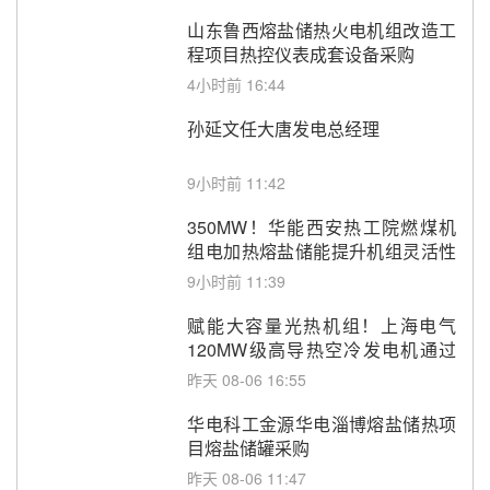
山东鲁西熔盐储热火电机组改造工
程项目热控仪表成套设备采购
4小时前 16:44
孙延文任大唐发电总经理
9小时前 11:42
350MW！华能西安热工院燃煤机
组电加热熔盐储能提升机组灵活性
改造项目初步设计第三方评审服务
9小时前 11:39
采购
赋能大容量光热机组！上海电气
120MW级高导热空冷发电机通过
型式试验
昨天 08-06 16:55
华电科工金源华电淄博熔盐储热项
目熔盐储罐采购
昨天 08-06 11:47