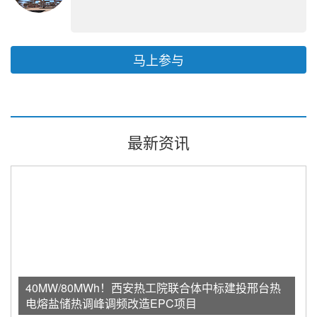
马上参与
最新资讯
40MW/80MWh！西安热工院联合体中标建投邢台热
电熔盐储热调峰调频改造EPC项目