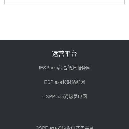
中国电建中南院吉西基地鲁固直流
100MW光工程性能试验采购
昨天 08-06 10:49
西子洁能中标中广核德令哈50MW
光热示范电站二列蒸汽发生器设备
采购
前天 08-05 17:20
运营平台
亚核阀业中标天山北麓100MW光
热发电工程EPC总承包项目熔盐截
IESPlaza综合能源服务网
止阀、熔盐三偏心蝶阀采购
前天 08-05 17:15
ESPlaza长时储能网
昊森机电中标新疆华电天山北麓基
地100MW光热发电工程EPC总承
CSPPlaza光热发电网
包项目熔盐介质超声波流量计采购
前天 08-05 17:09
节点突破！独山子石化光伏熔盐储
能示范项目电加热器厂房顺利封顶
前天 08-05 14:48
CSPPlaza光热发电商务平台