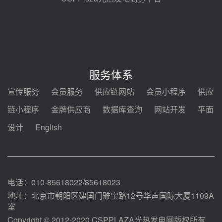
7400吨！迪尔化工成功签订鲁西火
电机组灵活性改造项目三元液态盐
采购合同
前天 08-05 14:12
迪尔化工预中标华能西安热工院
2026-2029年熔盐介质框架协议
服务体系
前天 08-05 11:37
宣传服务
会员服务
供应链网站
会员小程序
供应
中能建华中试研院中标重能新疆
链小程序
金牌供应商
数据库查询
网站开发
平面
100MW光热项目机组调试及性能
试验
设计
English
前天 08-05 10:41
解读丨十五五电源结构优化：光热
规模化助力构建绿色低碳电力供给
格局
前天 08-05 09:11
电话：010-85618022/85618023
地址：北京市朝阳区建国门雅宝路12号华声国际大厦1109A
室
Copyright © 2012-2020 CSPPLAZA光热发电网版权所有