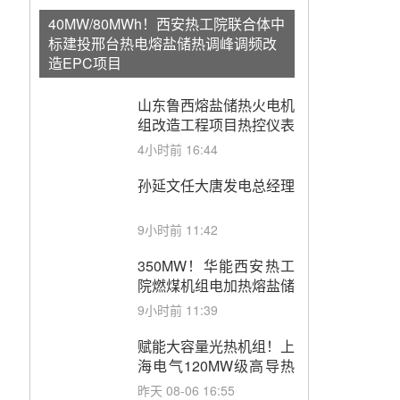
40MW/80MWh！西安热工院联合体中
标建投邢台热电熔盐储热调峰调频改
造EPC项目
山东鲁西熔盐储热火电机
组改造工程项目热控仪表
成套设备采购
4小时前 16:44
孙延文任大唐发电总经理
9小时前 11:42
350MW！华能西安热工
院燃煤机组电加热熔盐储
能提升机组灵活性改造项
9小时前 11:39
目初步设计第三方评审服
务采购
赋能大容量光热机组！上
海电气120MW级高导热
空冷发电机通过型式试验
昨天 08-06 16:55