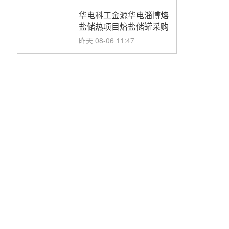
华电科工金源华电淄博熔
盐储热项目熔盐储罐采购
昨天 08-06 11:47
中国电建中南院吉西基地
鲁固直流100MW光工程
性能试验采购
昨天 08-06 10:49
西子洁能中标中广核德令
哈50MW光热示范电站二
列蒸汽发生器设备采购
前天 08-05 17:20
亚核阀业中标天山北麓
100MW光热发电工程
EPC总承包项目熔盐截
前天 08-05 17:15
止阀、熔盐三偏心蝶阀采
购
昊森机电中标新疆华电天
山北麓基地100MW光热
发电工程EPC总承包项
前天 08-05 17:09