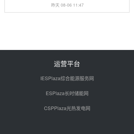
昨天 08-06 11:47
中国电建中南院吉西基地鲁固直流
100MW光工程性能试验采购
昨天 08-06 10:49
西子洁能中标中广核德令哈50MW
光热示范电站二列蒸汽发生器设备
采购
前天 08-05 17:20
运营平台
亚核阀业中标天山北麓100MW光
热发电工程EPC总承包项目熔盐截
IESPlaza综合能源服务网
止阀、熔盐三偏心蝶阀采购
前天 08-05 17:15
ESPlaza长时储能网
昊森机电中标新疆华电天山北麓基
地100MW光热发电工程EPC总承
CSPPlaza光热发电网
包项目熔盐介质超声波流量计采购
前天 08-05 17:09
节点突破！独山子石化光伏熔盐储
能示范项目电加热器厂房顺利封顶