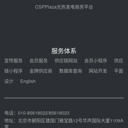
前天 08-05 14:48
CSPPlaza光热发电商务平台
7400吨！迪尔化工成功签订鲁西火
电机组灵活性改造项目三元液态盐
采购合同
前天 08-05 14:12
迪尔化工预中标华能西安热工院
2026-2029年熔盐介质框架协议
服务体系
前天 08-05 11:37
宣传服务
会员服务
供应链网站
会员小程序
供应
中能建华中试研院中标重能新疆
链小程序
金牌供应商
数据库查询
网站开发
平面
100MW光热项目机组调试及性能
试验
设计
English
前天 08-05 10:41
解读丨十五五电源结构优化：光热
规模化助力构建绿色低碳电力供给
格局
前天 08-05 09:11
电话：010-85618022/85618023
地址：北京市朝阳区建国门雅宝路12号华声国际大厦1109A
室