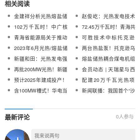
相关阅读
金建祥分析光热熔盐储
赵俊屹：光热发电技术
能在新能源大基地中，
在沙戈荒新能源基地的
102万千瓦时！中广核
72.45万千瓦时！青海共
如何实现性能与经济性
发展技术路线探讨
德令哈50MW光热示范
和光热电站单日发电量
青海省能源局关于推动
可胜技术中标托克逊
兼顾
项目单日上网电量创新
再创历史新高
“十四五”光热发电项目规
100MW光热项目聚光集
2023年6月光热/熔盐储
两台热盐泵！托克逊乌
高
模化发展的通知
热系统及安装
热相关中标项目及单位
斯通光热+光伏一体化项
新疆和田：光热发电强
熔盐储热耦合煤电机组
一览
目变频高温熔盐泵竞谈
光热产业高质量发展后
调频调峰及安全供汽技
再批200MW光热！新疆
会员动态 | 天瑞星与西
采购
劲
术
2023第一批市场化并网
班牙Exera及光之谦签署
预计2025年建成投产！
配建20万千瓦光热项
新能源项目清单将发布
战略合作协议
哈密—重庆±800千伏特
目！中国能建西北院中
含100MW槽式！华电当
新闻联播：我国首个“沙
高压直流工程在哈密市
标内蒙古华电腾格里外
雄1GW光热光伏一体化
戈荒”大基地外送通道新
开工
送基地可研及相关专题
项目可研及前期设计招
能源项目开工，含光热
编制服务
标
100MW！
最新评论
0
人参与