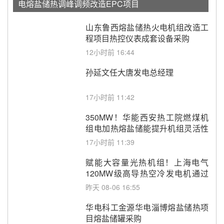
电熔盐储热调峰调频改造EPC项目
山东鲁西熔盐储热火电机组改造工
程项目热控仪表成套设备采购
12小时前 16:44
孙延文任大唐发电总经理
17小时前 11:42
350MW！华能西安热工院燃煤机
组电加热熔盐储能提升机组灵活性
改造项目初步设计第三方评审服务
17小时前 11:39
采购
赋能大容量光热机组！上海电气
120MW级高导热空冷发电机通过
型式试验
昨天 08-06 16:55
华电科工金源华电淄博熔盐储热项
目熔盐储罐采购