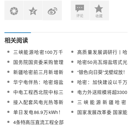
评论
收藏
相关阅读
三峡能源哈密100万千
高质量发展调研行丨哈
瓦光热光伏项目升压站
密熔盐塔式光热发电站
国务院国资委采购管理
哈密50兆瓦熔盐塔式光
可研、水土保持方案、
体检
对标评估专家组赴哈密
热发电站项目获国家税
新疆哈密前三月新增新
“银色向日葵”戈壁绽放！
土地地形图测绘等成交
熔盐塔式50兆瓦光热发
费政策大力支持
能源装机超42万千瓦
图赏哈密50MW塔式光
公示
华宁电伴热：哈密熔盐
哈密：加快建设以千万
电项目开展实地调研
热发电项目
塔式50MW光热发电项
千瓦级煤电基地、百万
中电工程西北院中标三
电力外送规模将超3300
目电伴热选型原则
千瓦级光热基地等为组
峡能源哈密100万千瓦
万千瓦！又一特高压工
接入配套风电光热等新
三峡能源新疆哈密
成的国家级新型综合能
光热光伏项目可研
程开工
能源1020万千瓦！四川
100MW熔盐线性菲涅尔
源基地
单日发电86.9万kWh！
国家发展改革委 国家能
院参与设计的又一特高
式光热项目业主工程师
中电工程哈密50MW光
源局关于 建立煤电容量
4条特高压直流工程全部
压项目开工
招标
热电站再创新记录！
电价机制的通知【附省
复工，配套新能源大基