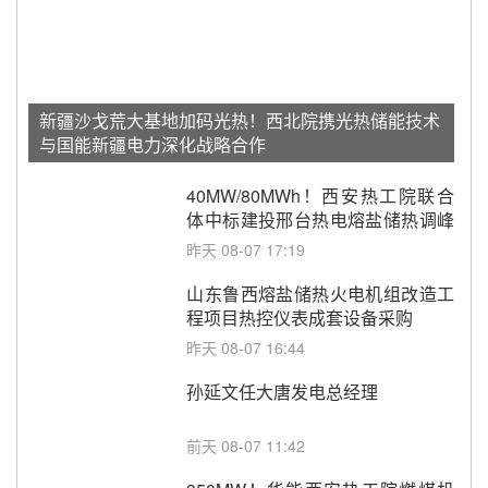
新疆沙戈荒大基地加码光热！西北院携光热储能技术
与国能新疆电力深化战略合作
40MW/80MWh！西安热工院联合
体中标建投邢台热电熔盐储热调峰
调频改造EPC项目
昨天 08-07 17:19
山东鲁西熔盐储热火电机组改造工
程项目热控仪表成套设备采购
昨天 08-07 16:44
孙延文任大唐发电总经理
前天 08-07 11:42