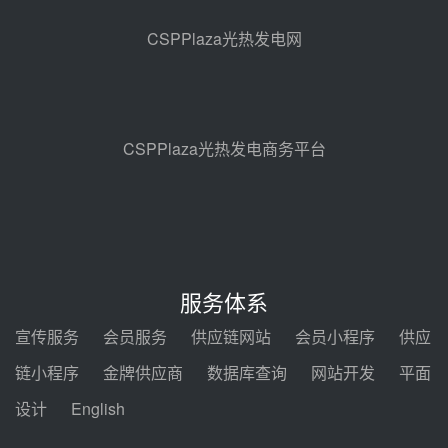
亚核阀业中标天山北麓100MW光
热发电工程EPC总承包项目熔盐截
CSPPlaza光热发电网
止阀、熔盐三偏心蝶阀采购
08-05 17:15
昊森机电中标新疆华电天山北麓基
地100MW光热发电工程EPC总承
包项目熔盐介质超声波流量计采购
08-05 17:09
CSPPlaza光热发电商务平台
节点突破！独山子石化光伏熔盐储
能示范项目电加热器厂房顺利封顶
08-05 14:48
7400吨！迪尔化工成功签订鲁西火
电机组灵活性改造项目三元液态盐
服务体系
采购合同
08-05 14:12
宣传服务
会员服务
供应链网站
会员小程序
供应
迪尔化工预中标华能西安热工院
链小程序
金牌供应商
数据库查询
网站开发
平面
2026-2029年熔盐介质框架协议
设计
English
08-05 11:37