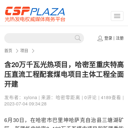
CSPP
登录
|
注册
首页
项目
含20万千瓦光热项目，哈密至重庆特高
压直流工程配套煤电项目主体工程全面
开建
发布者：xylona | 来源：哈密零距离 | 0评论 | 4189查看 |
2023-07-04 09:34:28
6月30日，在哈密市巴里坤哈萨克自治县三塘湖矿