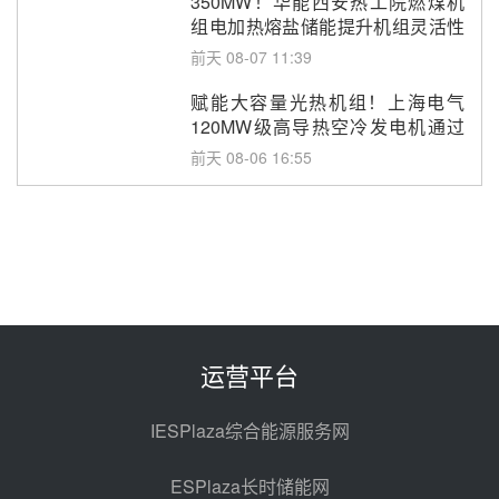
350MW！华能西安热工院燃煤机
组电加热熔盐储能提升机组灵活性
改造项目初步设计第三方评审服务
前天 08-07 11:39
采购
赋能大容量光热机组！上海电气
120MW级高导热空冷发电机通过
型式试验
前天 08-06 16:55
华电科工金源华电淄博熔盐储热项
目熔盐储罐采购
08-06 11:47
中国电建中南院吉西基地鲁固直流
100MW光工程性能试验采购
08-06 10:49
运营平台
西子洁能中标中广核德令哈50MW
光热示范电站二列蒸汽发生器设备
IESPlaza综合能源服务网
采购
08-05 17:20
ESPlaza长时储能网