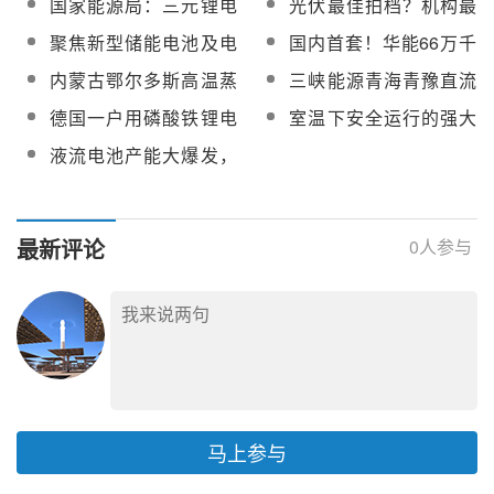
国家能源局：三元锂电
光伏最佳拍档？机构最
热发电等技术创新
源+储能”布局
手”
池、钠硫电池不得用于
新研报显示：光热熔盐
聚焦新型储能电池及电
国内首套！华能66万千
中大型储能
储能比锂电池储能更具
气装备制造项目！酒泉
瓦煤电机组耦合蒸汽熔
内蒙古鄂尔多斯高温蒸
三峡能源青海青豫直流
经济性
市与平高集团举行座谈
盐储热调峰调频示范项
汽熔盐储热项目1号机组
100MW光热项目熔盐采
德国一户用磷酸铁锂电
室温下安全运行的强大
会并签约
目成功投运
投运
购成交候选人公示
池系统发生爆炸事故
锂金属电池到来在即，
液流电池产能大爆发，
再也不会“易燃易爆炸”！
会引发产能过剩危机
吗？
最新评论
0
人参与
马上参与