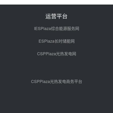
光热示范电站二列蒸汽发生器设备
采购
前天 08-05 17:20
运营平台
亚核阀业中标天山北麓100MW光
热发电工程EPC总承包项目熔盐截
IESPlaza综合能源服务网
止阀、熔盐三偏心蝶阀采购
前天 08-05 17:15
ESPlaza长时储能网
昊森机电中标新疆华电天山北麓基
地100MW光热发电工程EPC总承
CSPPlaza光热发电网
包项目熔盐介质超声波流量计采购
前天 08-05 17:09
节点突破！独山子石化光伏熔盐储
能示范项目电加热器厂房顺利封顶
前天 08-05 14:48
CSPPlaza光热发电商务平台
7400吨！迪尔化工成功签订鲁西火
电机组灵活性改造项目三元液态盐
采购合同
前天 08-05 14:12
迪尔化工预中标华能西安热工院