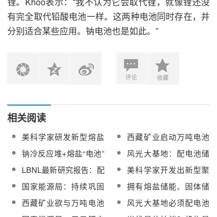
锂。Khoo表示：“我不认为它会取代锂，就像锂还没
有完全取代铅酸电池一样。这两种电池同时存在，并
分别适合某些应用。钠电池也是如此。”
评论
收藏
相关阅读
美科学家研发新型熔盐
西藏矿业启动万吨电池
电池，有望更低温且廉
级碳酸锂项目，BOO模
钠冷反应堆+熔盐“电池”
风光大基地：配电池储
价地实现电网级储能
式配套建设“光伏+光热”
新组合！美拟投建低碳
能还是配光热？
LBNL最新研究报告：配
美科学家开发出新型聚
项目供能
核能+熔盐储热供能项目
套部署2小时电池储能系
合物燃料电池，工作温
国家能源局：持续巩固
拥有熔盐储能、固体储
统将获得更高经济回报
度为80-160℃
提升光伏技术优势，加
热、电池等核心技术！
西藏矿业欲与万吨电池
风光大基地必须配电池
快高效率光伏电池、光
西子洁能持续深化“新能
级碳酸锂项目供能商“分
储能吗？未必！