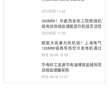
22小时前 11:42
350MW！华能西安热工院燃煤机
组电加热熔盐储能提升机组灵活性
改造项目初步设计第三方评审服务
22小时前 11:39
采购
赋能大容量光热机组！上海电气
120MW级高导热空冷发电机通过
型式试验
昨天 08-06 16:55
华电科工金源华电淄博熔盐储热项
目熔盐储罐采购
昨天 08-06 11:47
中国电建中南院吉西基地鲁固直流
100MW光工程性能试验采购
昨天 08-06 10:49
西子洁能中标中广核德令哈50MW