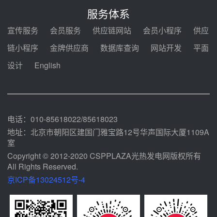
2026-2029年熔盐介质框架协议
服务体系
前天 08-05 11:37
宣传服务
会员服务
供应链网站
会员小程序
供应
中能建华中试研院中标重能新疆
链小程序
金牌供应商
数据库查询
网站开发
平面
100MW光热项目机组调试及性能
试验
设计
English
前天 08-05 10:41
解读丨十五五电源结构优化：光热
规模化助力构建绿色低碳电力供给
格局
08-05 09:11
电话：010-85618022/85618023
地址：北京市朝阳区建国门雅宝路12号华声国际大厦1109A
室
Copyright © 2012-2020 CSPPLAZA光热发电网版权所有
All Rights Reserved.
京ICP备13024512号-4