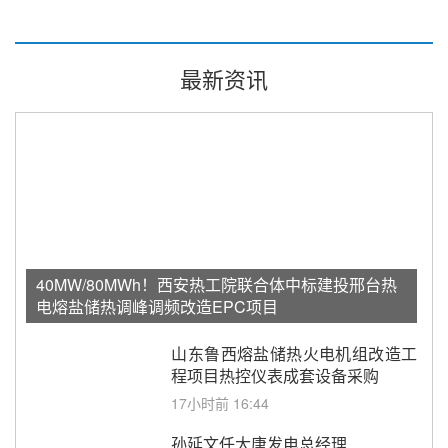
最新资讯
40MW/80MWh！西安热工院联合体中标建投邢台热
电熔盐储热调峰调频改造EPC项目
山东鲁西熔盐储热火电机组改造工
程项目热控仪表成套设备采购
17小时前 16:44
孙延文任大唐发电总经理