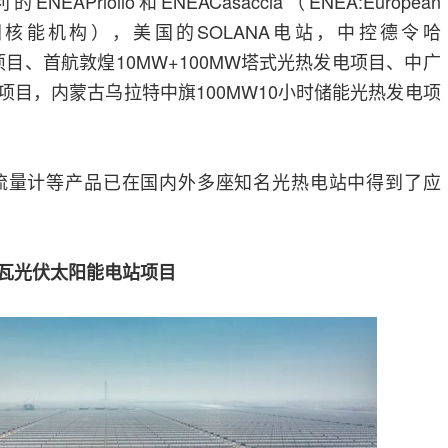
EAPriolio和ENEACasaccia（ENEA:European
gency欧洲核能机构），美国的SOLANA电站，中控德令哈
电项目、首航敦煌10MW+100MW塔式光热发电项目、中广
项目，内蒙古乌拉特中旗100MW10小时储能光热发电项
流量计等产品已在国内外多座知名光热电站中得到了应
0兆瓦光伏太阳能电站项目