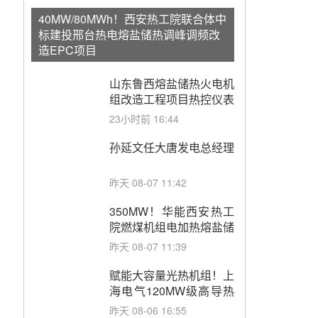
40MW/80MWh！西安热工院联合体中
标建投邢台热电熔盐储热调峰调频改
造EPC项目
山东鲁西熔盐储热火电机
组改造工程项目热控仪表
成套设备采购
23小时前 16:44
孙延文任大唐发电总经理
昨天 08-07 11:42
350MW！华能西安热工
院燃煤机组电加热熔盐储
能提升机组灵活性改造项
昨天 08-07 11:39
目初步设计第三方评审服
务采购
赋能大容量光热机组！上
海电气120MW级高导热
空冷发电机通过型式试验
昨天 08-06 16:55