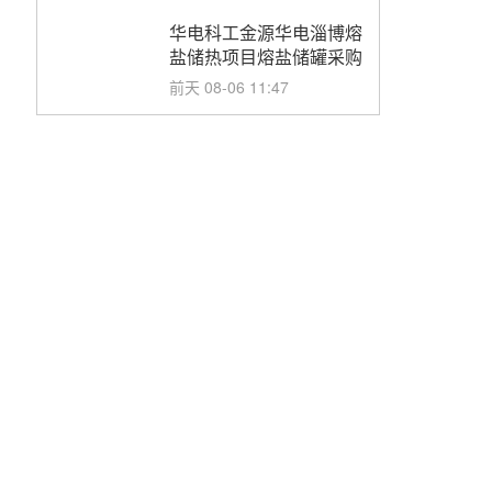
华电科工金源华电淄博熔
盐储热项目熔盐储罐采购
前天 08-06 11:47
中国电建中南院吉西基地
鲁固直流100MW光工程
性能试验采购
前天 08-06 10:49
西子洁能中标中广核德令
哈50MW光热示范电站二
列蒸汽发生器设备采购
前天 08-05 17:20
亚核阀业中标天山北麓
100MW光热发电工程
EPC总承包项目熔盐截
前天 08-05 17:15
止阀、熔盐三偏心蝶阀采
购
昊森机电中标新疆华电天
山北麓基地100MW光热
发电工程EPC总承包项
前天 08-05 17:09