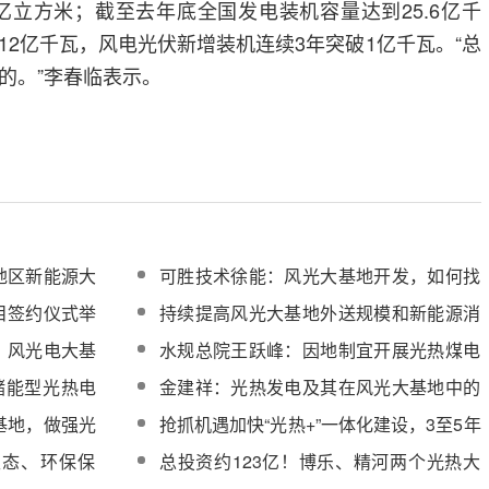
0亿立方米；截至去年底全国发电装机容量达到25.6亿千
12亿千瓦，风电光伏新增装机连续3年突破1亿千瓦。“总
的。”李春临表示。
地区新能源大
可胜技术徐能：风光大基地开发，如何找
到光热的定位
目签约仪式举
持续提高风光大基地外送规模和新能源消
纳能力，保障新能源发电送得出用得好
：风光电大基
水规总院王跃峰：因地制宜开展光热煤电
替代示范，提高大基地清洁能源占比
享储能型光热电
金建祥：光热发电及其在风光大基地中的
收益
应用
基地，做强光
抢抓机遇加快“光热+”一体化建设，3至5年
制造产业链
打造精河能源大基地
生态、环保保
总投资约123亿！博乐、精河两个光热大
审查
基地项目投资决策顺利过审