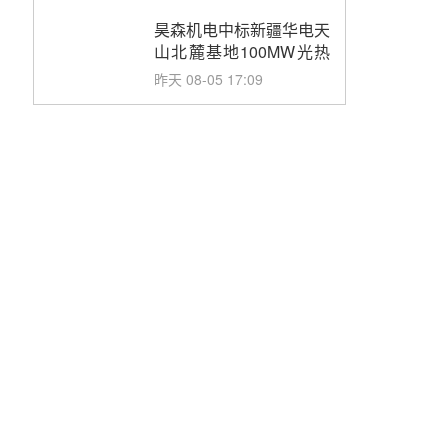
止阀、熔盐三偏心蝶阀采
购
昊森机电中标新疆华电天
山北麓基地100MW光热
发电工程EPC总承包项
昨天 08-05 17:09
目熔盐介质超声波流量计
采购
节点突破！独山子石化光
伏熔盐储能示范项目电加
热器厂房顺利封顶
昨天 08-05 14:48
7400吨！迪尔化工成功
签订鲁西火电机组灵活性
改造项目三元液态盐采购
昨天 08-05 14:12
合同
迪尔化工预中标华能西安
热工院2026-2029年熔盐
介质框架协议
昨天 08-05 11:37
中能建华中试研院中标重
能新疆100MW光热项目
机组调试及性能试验
昨天 08-05 10:41