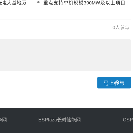
光电大基地历
重点支持单机规模300MW及以上项目！
产业链发展
国家发改革鼓励太阳能热发电等申报绿色
低碳先进技术示范项目
0
人参与
马上参与
务网
ESPlaza长时储能网
CS