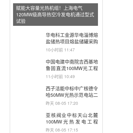
赋能大容量光热机组！上海电气
120MW级高导热空冷发电机通过型式
试验
华电科工金源华电淄博熔
盐储热项目熔盐储罐采购
10小时前 11:47
中国电建中南院吉西基地
鲁固直流100MW光工程
性能试验采购
11小时前 10:49
西子洁能中标中广核德令
哈50MW光热示范电站二
列蒸汽发生器设备采购
昨天 08-05 17:20
亚核阀业中标天山北麓
100MW光热发电工程
EPC总承包项目熔盐截
昨天 08-05 17:15