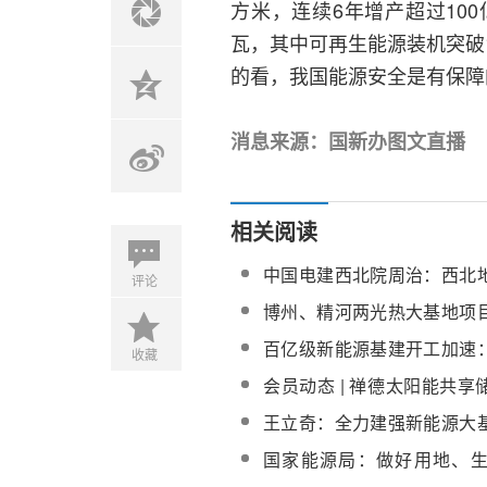
方米，连续6年增产超过10
瓦，其中可再生能源装机突破
的看，我国能源安全是有保障
消息来源：国新办图文直播
相关阅读
中国电建西北院周治：西北
评论
基地建设实施技术要点
博州、精河两光热大基地项
行
百亿级新能源基建开工加速
收藏
地、储能设施成投资重点
会员动态 | 禅德太阳能共
站助力实现风光大基地良好
王立奇：全力建强新能源大
热、储能等六大新能源装备
国家能源局：做好用地、
障，抓紧推进第三批大基地