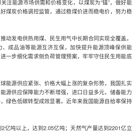
关注能源市场供需和价格变化，以煤炭为“锚”，做好能
抓好煤炭价格调控监管，通过稳煤价进而稳电价，努力稳
。推动发电供热用煤、民生用气中长期合同实现全覆盖。
力、成品油等能源互济互保，加快提升能源顶峰保供能
，进一步细化需求侧负荷管理预案，牢牢守住民生用能底
全球能源供应紧张、价格大幅上涨的复杂形势，我国扎实
，能源供应保障能力不断增强，进口日益多元，储备能力
善，绿色低碳转型成效显著。近年来我国能源自给率保持
到2亿吨以上，达到2.05亿吨；天然气产量达到2201亿立