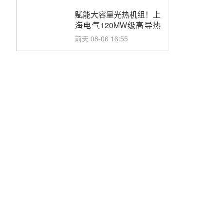
目初步设计第三方评审服
务采购
赋能大容量光热机组！上
海电气120MW级高导热
空冷发电机通过型式试验
前天 08-06 16:55
华电科工金源华电淄博熔
盐储热项目熔盐储罐采购
前天 08-06 11:47
中国电建中南院吉西基地
鲁固直流100MW光工程
性能试验采购
前天 08-06 10:49
西子洁能中标中广核德令
哈50MW光热示范电站二
列蒸汽发生器设备采购
08-05 17:20
亚核阀业中标天山北麓
100MW光热发电工程
EPC总承包项目熔盐截
08-05 17:15