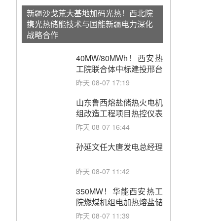
新疆沙戈荒大基地加码光热！西北院
携光热储能技术与国能新疆电力深化
战略合作
40MW/80MWh！西安热
工院联合体中标建投邢台
热电熔盐储热调峰调频改
昨天 08-07 17:19
造EPC项目
山东鲁西熔盐储热火电机
组改造工程项目热控仪表
成套设备采购
昨天 08-07 16:44
孙延文任大唐发电总经理
昨天 08-07 11:42
350MW！华能西安热工
院燃煤机组电加热熔盐储
能提升机组灵活性改造项
昨天 08-07 11:39