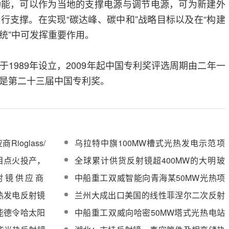
功能，可以作为当地的支撑电源与调节电源，可为新建外
行支撑。在实现“碳达峰、碳中和”战略目标以及在“构建
统”中可发挥重要作用。
1989年设立，2009年起中国专利奖评选周期由二年一
是第二十三届中国专利奖。
oglass/
乌拉特中旗100MW槽式光热发电示范项
大会
目反射镜架立柱、集热器正在安装
目点火投产，
全球累计供货反射镜超400MW的大明玻
玻璃奠定基础
璃将连续四届参展CPC大会
射镜供应商
中船重工双威智能向青海某50MW光热项
2019大会
目供货的反射镜清洗车顺利发货
热发电反射镜
兰州大成出口美国的线性菲涅尔二次反射
镜产品全部装车交货付运
能德令哈太阳
中船重工双威向哈密50MW塔式光热电站
关键期
供应的反射镜清洗车顺利发货