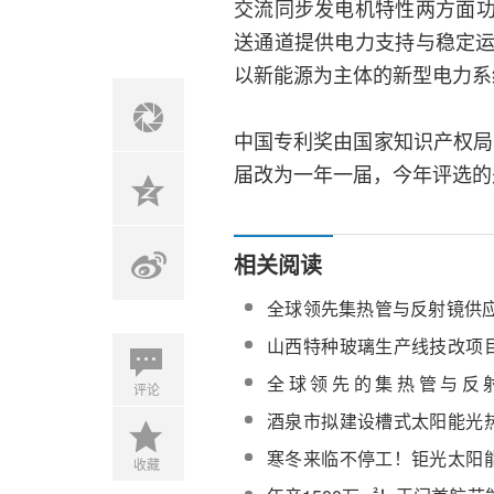
交流同步发电机特性两方面
送通道提供电力支持与稳定运
以新能源为主体的新型电力系
中国专利奖由国家知识产权局于
届改为一年一届，今年评选的
相关阅读
全球领先集热管与反射镜供应商Ri
瑞环将参展常州第七届光热
山西特种玻璃生产线技改项
将为发展聚光热发电反射镜
全球领先的集热管与反
评论
Rioglass/瑞环鼎力支持CPC
酒泉市拟建设槽式太阳能光
生产项目 总投资1.8亿元
寒冬来临不停工！钜光太阳
收藏
帆项目进入反射镜系统安装