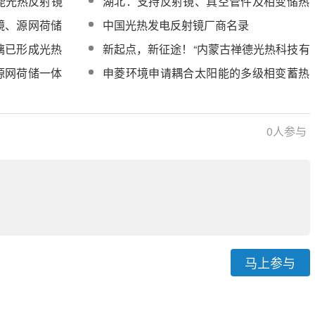
节能光热反射镜
湖北：支持反射镜、真空管件及相变储热
熔融盐等光热发电设备和材料发展
镜、源网荷储
中国光热发电反射镜厂商名录
022年青海省
璃已形成光热
新起点，新征途！“内蒙古禅德光热科技有
应体系
限公司”正式更名为“内蒙古百川光热科技
源网荷储一体
申菱环境申请耦合太阳能的多级相变蓄热
有限公司”
供热系统专利
0
人参与
马上参与