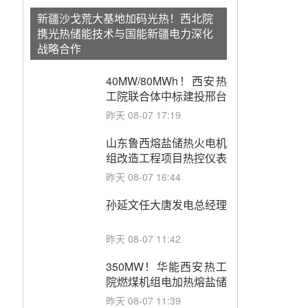
新疆沙戈荒大基地加码光热！西北院
携光热储能技术与国能新疆电力深化
战略合作
40MW/80MWh！西安热
工院联合体中标建投邢台
热电熔盐储热调峰调频改
昨天 08-07 17:19
造EPC项目
山东鲁西熔盐储热火电机
组改造工程项目热控仪表
成套设备采购
昨天 08-07 16:44
孙延文任大唐发电总经理
昨天 08-07 11:42
350MW！华能西安热工
院燃煤机组电加热熔盐储
能提升机组灵活性改造项
昨天 08-07 11:39