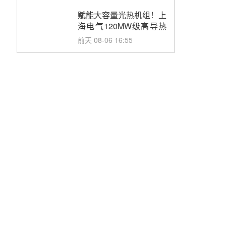
目初步设计第三方评审服
务采购
赋能大容量光热机组！上
海电气120MW级高导热
空冷发电机通过型式试验
前天 08-06 16:55
华电科工金源华电淄博熔
盐储热项目熔盐储罐采购
前天 08-06 11:47
中国电建中南院吉西基地
鲁固直流100MW光工程
性能试验采购
前天 08-06 10:49
西子洁能中标中广核德令
哈50MW光热示范电站二
列蒸汽发生器设备采购
08-05 17:20
亚核阀业中标天山北麓
100MW光热发电工程
EPC总承包项目熔盐截
08-05 17:15