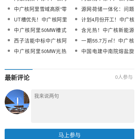
储一体化热电示范项目
碳"光储热电示范项目监
里源网荷储一体化热电
源网荷储一体化热电示
中广核阿里雪域高原“零
源网荷储一体化：问题
初步设计
理
示范项目设计监理
范项目设计监理
碳”光储热电示范项目
与建议
UT槽优先！中广核阿里
计划4月份开工！中广核
110kV升压站带电成功
50MW槽式光热发电项
阿里50MW槽式光热发
中广核阿里50MW槽式
含光热！中广核新能源
目聚光集热系统公开招
电项目冷、热盐泵设备
光热发电项目调温泵公
西藏改则县金龙矿区综
西子洁能中标中广核阿
一期55.7万㎡！中广核
标
公开招标
开招标
合能源项目预可研编制
里雪域高原50MW光热
阿里50MW槽式光热发
中广核阿里50MW光热
中国电建中南院熔盐旋
招标
发电项目蒸汽发生系统
电项目聚光集热系统重
发电项目汽轮发电机组
转接头完成3000次寿命
新招标
中标候选人公示
测试
最新评论
0
人参与
马上参与