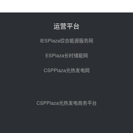
7400吨！迪尔化工成功签订鲁西火
电机组灵活性改造项目三元液态盐
采购合同
昨天 08-05 14:12
运营平台
迪尔化工预中标华能西安热工院
2026-2029年熔盐介质框架协议
IESPlaza综合能源服务网
昨天 08-05 11:37
ESPlaza长时储能网
中能建华中试研院中标重能新疆
100MW光热项目机组调试及性能
CSPPlaza光热发电网
试验
昨天 08-05 10:41
解读丨十五五电源结构优化：光热
规模化助力构建绿色低碳电力供给
格局
昨天 08-05 09:11
CSPPlaza光热发电商务平台
华能西安热工院熔盐电伴热三年框
架协议项目中标候选人公示
前天 08-04 11:33