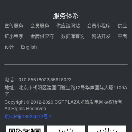
350MW光热大基地建设提速！哈
锅中标格尔木项目蒸汽发生系统
服务体系
前天 08-04 09:54
宣传服务
会员服务
供应链网站
会员小程序
供应
甘肃建投安装公司赴京洽谈，深化
链小程序
金牌供应商
数据库查询
网站开发
平面
瓜州、博州光热项目战略合作
设计
English
前天 08-04 09:27
新型电力系统建设“十五五”规划印
发！明确推动光热发电规模化发展
前天 08-04 09:16
电话：010-85618022/85618023
地址：北京市朝阳区建国门雅宝路12号华声国际大厦1109A
室
Copyright © 2012-2020 CSPPLAZA光热发电网版权所有
All Rights Reserved.
京ICP备13024512号-4