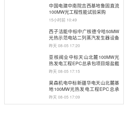
中国电建中南院吉西基地鲁固直流
100MW光工程性能试验采购
15小时前 10:49
西子洁能中标中广核德令哈50MW
光热示范电站二列蒸汽发生器设备
采购
昨天 08-05 17:20
亚核阀业中标天山北麓100MW光
热发电工程EPC总承包项目熔盐截
止阀、熔盐三偏心蝶阀采购
昨天 08-05 17:15
昊森机电中标新疆华电天山北麓基
地100MW光热发电工程EPC总承
包项目熔盐介质超声波流量计采购
昨天 08-05 17:09
节点突破！独山子石化光伏熔盐储
能示范项目电加热器厂房顺利封顶
昨天 08-05 14:48