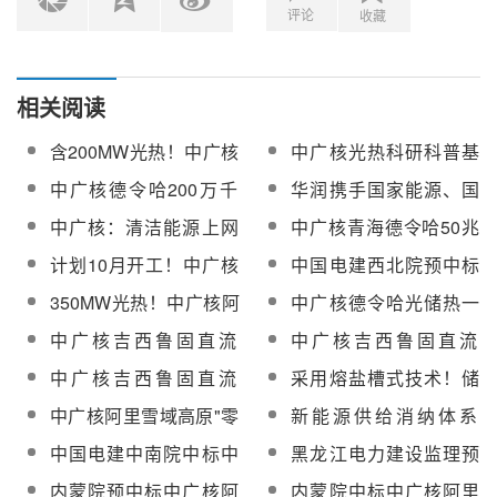
评论
收藏
相关阅读
含200MW光热！中广核
中广核光热科研科普基
兴安盟500万千瓦风光
地入围“2021年青海省科
中广核德令哈200万千
华润携手国家能源、国
基地等项目战略签约
研科普基地”名单
瓦光热储一体化项目开
家电投、大唐、三峡、
中广核：清洁能源上网
中广核青海德令哈50兆
工 为国内储能配比率最
中广核、TCL等成立百
电量累计超20956亿千
瓦光热示范项目今年已
计划10月开工！中广核
中国电建西北院预中标
高的光热储多能互补项
亿合伙基金
瓦时
累计发电约6000万度
吉西基地100MW熔盐塔
中广核德令哈200MW塔
目
350MW光热！中广核阿
中广核德令哈光储热一
式光热项目监理招标
式光热发电项目初设
里、德令哈、大安三“光
体化200万千瓦（光热
中广核吉西鲁固直流
中广核吉西鲁固直流
热＋”项目设计监理招标
20万千瓦）项目初设招
100MW光热发电项目聚
100MW光热发电项目汽
中广核吉西鲁固直流
采用熔盐槽式技术！储
标
光集热系统公开招标
轮发电机组、蒸汽发生
100MW光热发电项目热
热16h！中广核阿里
中广核阿里雪域高原"零
新能源供给消纳体系
系统公开招标
盐泵及调温泵、冷盐泵
50MW光热项目初步设
碳"光储热电示范项目监
——让能源发得出供得
中国电建中南院中标中
黑龙江电力建设监理预
公开招标
计招标
理招标
上用得好
广核阿里150MW源网荷
中标中广核阿里"零
内蒙院预中标中广核阿
内蒙院中标中广核阿里