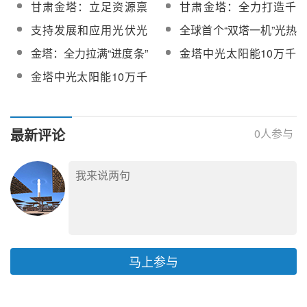
甘肃金塔：立足资源禀
甘肃金塔：全力打造千
遇，切实推动新能源全
赋，打造县域经济发展
万千瓦级新能源产业基
支持发展和应用光伏光
全球首个“双塔一机”光热
产业链发展
新亮点
地
热发电等关键技术！金
储能项目在甘肃瓜州加
金塔：全力拉满“进度条”
金塔中光太阳能10万千
塔发布2023年科技工作
快建设
项目建设“加速跑”
瓦光热项目助力工业经
金塔中光太阳能10万千
安排意见
济发展量质齐升
瓦光热工程吸热器钢结
构安装已经完成75%
最新评论
0
人参与
马上参与