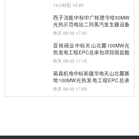
14小时前 10:49
西子洁能中标中广核德令哈50MW
光热示范电站二列蒸汽发生器设备
采购
昨天 08-05 17:20
亚核阀业中标天山北麓100MW光
热发电工程EPC总承包项目熔盐截
止阀、熔盐三偏心蝶阀采购
昨天 08-05 17:15
昊森机电中标新疆华电天山北麓基
地100MW光热发电工程EPC总承
包项目熔盐介质超声波流量计采购
昨天 08-05 17:09
节点突破！独山子石化光伏熔盐储
能示范项目电加热器厂房顺利封顶
昨天 08-05 14:48
7400吨！迪尔化工成功签订鲁西火
电机组灵活性改造项目三元液态盐