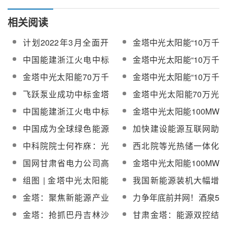
相关阅读
计划2022年3月全面开
金塔中光太阳能“10万千
建！金塔中光太阳能70
瓦光热+60万千瓦光伏”
中国能建浙江火电中标
金塔中光太阳能“10万千
万千瓦“光热+”项目可研
项目场平工程正式动工
金塔中光太阳能70万千
瓦光热+60万千瓦光伏”
金塔中光太阳能70万千
金塔中光太阳能“10万千
通过评审
瓦光热光伏一体化项目
项目主体工程正式动工
瓦光热光伏一体化项目
瓦光热+60万千瓦光伏”
飞跃泵业成功中标金塔
金塔中光太阳能70万光
熔盐储罐安装工程招标
项目启动吸热塔基础浇
中光太阳能“10万千瓦光
热光伏一体化项目助力
中国能建浙江火电中标
金塔中光太阳能100MW
筑
热+60万千瓦光伏”项目
当地跑出工业发展“加速
甘肃金塔中光光热施工
塔式光热项目吸热塔已
中国成为全球绿色能源
加快建设能源互联网助
熔盐泵产品
度”
项目
浇筑百米高度
主要推动者
力，提升我国能源安全
中科院院士何祚庥：光
西北院等光热储一体化
韧性
热储能电站转换效率
项目荣获电力行业优秀
国网甘肃省电力公司高
金塔中光太阳能100MW
高，应用场景多，发展
工程咨询成果二等奖
质效服务甘肃省第二批
塔式光热项目吸热塔顺
组图 | 金塔中光太阳能
我国新能源装机大幅增
潜力大
大型风电光伏基地项目
利结顶
100MW塔式光热项目建
长，加速能源转型
金塔：聚焦新能源产业
力争年底前并网！酒泉5
开展接网前期工作
设现场
优势，打造经济增长新
个“光热+”项目全面推进
金塔：抢抓巴丹吉林沙
甘肃金塔：能源双控结
引擎
漠风光电大基地历史机
硕果，绿色低碳启新篇