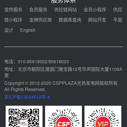
前天 08-04 09:54
宣传服务
会员服务
供应链网站
会员小程序
供应
甘肃建投安装公司赴京洽谈，深化
链小程序
金牌供应商
数据库查询
网站开发
平面
瓜州、博州光热项目战略合作
设计
English
前天 08-04 09:27
新型电力系统建设“十五五”规划印
发！明确推动光热发电规模化发展
前天 08-04 09:16
电话：010-85618022/85618023
地址：北京市朝阳区建国门雅宝路12号华声国际大厦1109A
室
Copyright © 2012-2020 CSPPLAZA光热发电网版权所有
All Rights Reserved.
京ICP备13024512号-4