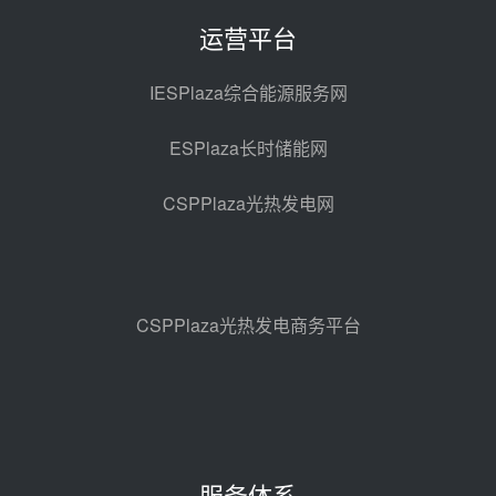
采购合同
昨天 08-05 14:12
运营平台
迪尔化工预中标华能西安热工院
2026-2029年熔盐介质框架协议
IESPlaza综合能源服务网
昨天 08-05 11:37
ESPlaza长时储能网
中能建华中试研院中标重能新疆
100MW光热项目机组调试及性能
CSPPlaza光热发电网
试验
昨天 08-05 10:41
解读丨十五五电源结构优化：光热
规模化助力构建绿色低碳电力供给
格局
昨天 08-05 09:11
CSPPlaza光热发电商务平台
华能西安热工院熔盐电伴热三年框
架协议项目中标候选人公示
前天 08-04 11:33
350MW光热大基地建设提速！哈
锅中标格尔木项目蒸汽发生系统
服务体系