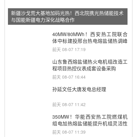
新疆沙戈荒大基地加码光热！西北院携光热储能技术
与国能新疆电力深化战略合作
40MW/80MWh！西安热工院联合
体中标建投邢台热电熔盐储热调峰
调频改造EPC项目
前天 08-07 17:19
山东鲁西熔盐储热火电机组改造工
程项目热控仪表成套设备采购
前天 08-07 16:44
孙延文任大唐发电总经理
前天 08-07 11:42
350MW！华能西安热工院燃煤机
组电加热熔盐储能提升机组灵活性
改造项目初步设计第三方评审服务
前天 08-07 11:39
采购