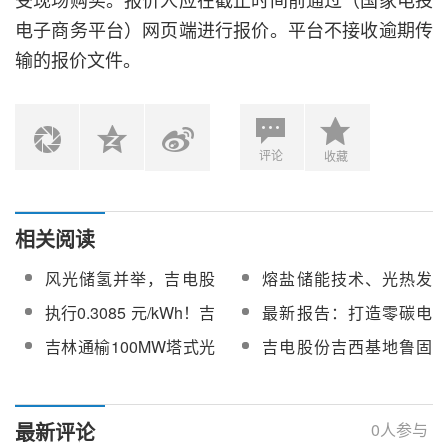
电子商务平台）网页端进行报价。平台不接收逾期传
输的报价文件。
评论
收藏
相关阅读
风光储氢并举，吉电股
熔盐储能技术、光热发
份在新能源的道路上一
电等浙江省2023年度“尖
执行0.3085 元/kWh！吉
最新报告：打造零碳电
路狂奔
兵”“领雁”研发攻关榜单
电股份拟24.43亿投建吉
力系统青海样本，光热
吉林通榆100MW塔式光
吉电股份吉西基地鲁固
申报
西鲁固直流风光热外送
将成增长最快的可调节
热项目聚光集热系统、
直流100MW光热项目
项目
可再生电源
蒸汽发生器和汽轮发电
高、低温熔盐泵（变
机组中标候选公示
频）成交公示
最新评论
0
人参与