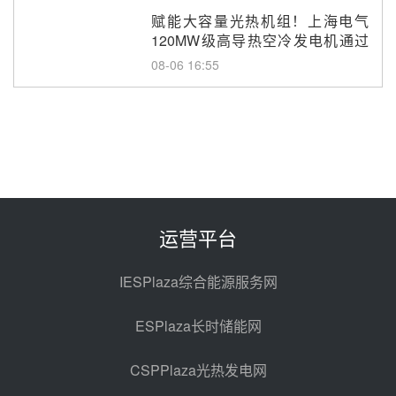
赋能大容量光热机组！上海电气
120MW级高导热空冷发电机通过
型式试验
08-06 16:55
华电科工金源华电淄博熔盐储热项
目熔盐储罐采购
08-06 11:47
中国电建中南院吉西基地鲁固直流
100MW光工程性能试验采购
08-06 10:49
运营平台
西子洁能中标中广核德令哈50MW
光热示范电站二列蒸汽发生器设备
IESPlaza综合能源服务网
采购
08-05 17:20
ESPlaza长时储能网
亚核阀业中标天山北麓100MW光
热发电工程EPC总承包项目熔盐截
CSPPlaza光热发电网
止阀、熔盐三偏心蝶阀采购
08-05 17:15