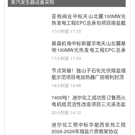
蒸汽发生器设备采购
亚核阀业中标天山北麓100MW光
热发电工程EPC总承包项目熔盐截
止阀、熔盐三偏心蝶阀采购
17小时前 17:15
昊森机电中标新疆华电天山北麓基
地100MW光热发电工程EPC总承
包项目熔盐介质超声波流量计采购
17小时前 17:09
节点突破！独山子石化光伏熔盐储
能示范项目电加热器厂房顺利封顶
19小时前 14:48
7400吨！迪尔化工成功签订鲁西火
电机组灵活性改造项目三元液态盐
采购合同
20小时前 14:12
迪尔化工预中标华能西安热工院
2026-2029年熔盐介质框架协议