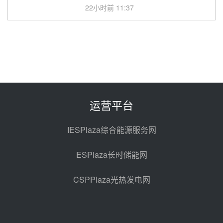
22小时前 11:37
中能建华中试研院中标重能新疆
100MW光热项目机组调试及性能
试验
23小时前 10:41
解读丨十五五电源结构优化：光热
规模化助力构建绿色低碳电力供给
格局
昨天 08-05 09:11
运营平台
华能西安热工院熔盐电伴热三年框
架协议项目中标候选人公示
IESPlaza综合能源服务网
昨天 08-04 11:33
ESPlaza长时储能网
350MW光热大基地建设提速！哈
锅中标格尔木项目蒸汽发生系统
CSPPlaza光热发电网
前天 08-04 09:54
甘肃建投安装公司赴京洽谈，深化
瓜州、博州光热项目战略合作