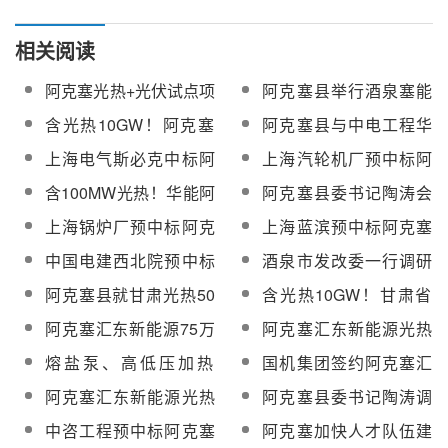
相关阅读
阿克塞光热+光伏试点项
阿克塞县举行酒泉塞能
目储罐成套设备供货及
新能源有限公司、甘肃
含光热10GW！阿克塞
阿克塞县与中电工程华
安装包招标
华塞投资发展有限公司
千万千瓦级可再生能源
东院对接“光热+”示范项
上海电气斯必克中标阿
上海汽轮机厂预中标阿
揭牌仪式
基地环评征求意见
目建设等新能源产业合
克塞光热+光伏试点项目
克塞光热+光伏试点项目
含100MW光热！华能阿
阿克塞县委书记陶涛会
作
直接空冷凝汽器设备
汽轮发电机及附属设备
克塞70万千瓦光热+示
见中国能建西北区域总
上海锅炉厂预中标阿克
上海蓝滨预中标阿克塞
范项目可研编制招标
经理陈刚
塞光热+光伏试点项目蒸
光热+光伏试点项目储罐
中国电建西北院预中标
酒泉市发改委一行调研
汽发生器设备
成套设备供货及安装
华能阿克塞70万千瓦光
阿克塞县重点项目建设
阿克塞县就甘肃光热50
含光热10GW！甘肃省
热+示范项目可研编制
情况
兆瓦项目开展精准纾困
阿克塞县千万千瓦级可
阿克塞汇东新能源75万
阿克塞汇东新能源光热
对接工作
再生能源基地多能互补
千瓦光热+示范项目推进
+光伏试点项目工程监理
熔盐泵、高低压加热
国机集团签约阿克塞汇
规划环评通过审查
会召开
公开招标
器、真空泵等十余项设
东新能源光热+光伏试点
阿克塞汇东新能源光热
阿克塞县委书记陶涛调
备启动招标！阿克塞汇
项目储热系统总承包
+光伏试点项目全过程造
研部分新能源项目和矿
中咨工程预中标阿克塞
阿克塞加快人才队伍建
东新能源光热光伏试点
价咨询公开招标
山企业