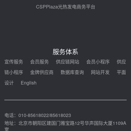
前天 08-04 09:27
CSPPlaza光热发电商务平台
新型电力系统建设“十五五”规划印
发！明确推动光热发电规模化发展
前天 08-04 09:16
中电建共和100万千瓦光伏光热项
目海南州香加#1储能工程EPC总承
服务体系
包项目设备采购
前天 08-03 17:10
宣传服务
会员服务
供应链网站
会员小程序
供应
河北金悦弘千中标重能新疆天山北
链小程序
金牌供应商
数据库查询
网站开发
平面
麓100MW光热发电项目用“碳钢、
合金钢管件”采购
设计
English
前天 08-03 16:58
华电重能新疆天山北麓新能源基地
100MW光热发电项目管件采购
前天 08-03 16:29
电话：010-85618022/85618023
地址：北京市朝阳区建国门雅宝路12号华声国际大厦1109A
室