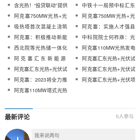
汇东新能源光热+光伏试
设，为新能源产业发展
项目集中采购！
含光热！“投贷联动”提供
中铁十一局预中标汇东
点项目工程监理服务
提供智力支撑
中长期融资，支持国开
新能源光热+光伏试点项
阿克塞750MW光热+光
阿克塞750MW光热+光
行超百亿元基础设施基
目光热发电建筑工程等
伏试点项目正全力推进
伏试点项目进入收尾阶
吸热塔首次混凝土浇筑
阿克塞：实施人才强县
金在疆投放完毕
施工项目
建设 | 附现场图
段
完成！阿克塞110MW光
战略，助推经济社会高
阿克塞：积极推动新能
中科院院士何祚庥：光
热发电项目最新进展
质量发展
源项目！聚焦五维度，
热储能电站转换效率
西北院等光热储一体化
阿克塞110MW光热发电
全力做好2023重点工作
高，应用场景多，发展
项目荣获电力行业优秀
项目最新动态披露
阿克塞汇东新能源
阿克塞汇东光热+光伏试
及项目规划
潜力大
工程咨询成果二等奖
110MW光热发电项目调
点项目设备监造、工程
阿克塞汇东光热+光伏试
阿克塞汇东光热+光伏试
温熔盐泵、除氧器中标
造价服务公开招标
点项目设备监造招标
点项目工程造价招标
阿克塞：2023将全力推
阿克塞汇东光热+光伏项
公示
进汇东75万千瓦“光热+”
目EPC工程多项设备采
阿克塞110MW塔式光热
项目！
购
项目超58万㎡定日镜、
23920套推杆采购
最新评论
0
人参与