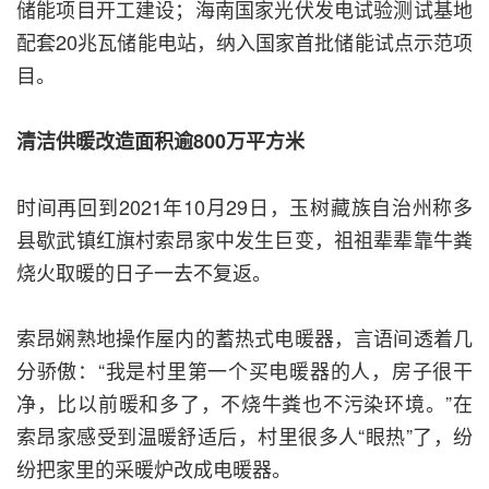
储能项目开工建设；海南国家光伏发电试验测试基地
配套20兆瓦储能电站，纳入国家首批储能试点示范项
目。
清洁供暖改造面积逾800万平方米
时间再回到2021年10月29日，玉树藏族自治州称多
县歇武镇红旗村索昂家中发生巨变，祖祖辈辈靠牛粪
烧火取暖的日子一去不复返。
索昂娴熟地操作屋内的蓄热式电暖器，言语间透着几
分骄傲：“我是村里第一个买电暖器的人，房子很干
净，比以前暖和多了，不烧牛粪也不污染环境。”在
索昂家感受到温暖舒适后，村里很多人“眼热”了，纷
纷把家里的采暖炉改成电暖器。