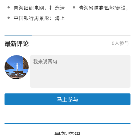
光热电站最近半年发电
热发电装机！青海省十
青海细织电网，打造清
青海省瞄准“四地”建设，
量达成率超100%
四五能源发展规划正式
洁能源“黄金”跑道
大力推动绿色低碳发展
中国银行周景彤：海上
印发
风电、光热发电、分布
式光伏发电等有望纳入
绿电范畴
最新评论
0
人参与
马上参与
最新资讯