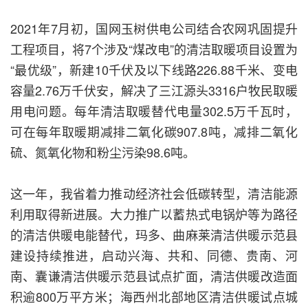
2021年7月初，国网玉树供电公司结合农网巩固提升
工程项目，将7个涉及“煤改电”的清洁取暖项目设置为
“最优级”，新建10千伏及以下线路226.88千米、变电
容量2.76万千伏安，解决了三江源头3316户牧民取暖
用电问题。每年清洁取暖替代电量302.5万千瓦时，
可在每年取暖期减排二氧化碳907.8吨，减排二氧化
硫、氮氧化物和粉尘污染98.6吨。
这一年，我省着力推动经济社会低碳转型，清洁能源
利用取得新进展。大力推广以蓄热式电锅炉等为路径
的清洁供暖电能替代，玛多、曲麻莱清洁供暖示范县
建设持续推进，启动兴海、共和、同德、贵南、河
南、囊谦清洁供暖示范县试点扩面，清洁供暖改造面
积逾800万平方米；海西州北部地区清洁供暖试点城