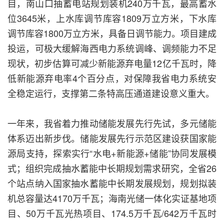
目，南山口抽蓄电站规划装机240万千瓦，最高蓄水
位3645米，上水库调节库容1809万立方米，下水库
调节库容1800万立方米，具备日调节能力。项目建成
投运，可极大缓解海西电力系统调峰、调频能力不足
现状，初步估算可减少新能源弃电量12亿千瓦时，降
低新能源弃电率4个百分点，对保障我省电力系统安
全稳定运行，支撑第二条特高压通道建设意义重大。
一年来，我省着力推动储能发展先行先试，多元储能
体系迈出新步伐。储能发展先行示范区建设获国家能
源局支持，探索实行“水电+新能源+储能”协同发展模
式；组织完成抽水蓄能中长期规划需求研究，全省26
个站点纳入国家抽水蓄能中长期发展规划，规划拟装
机总容量达4170万千瓦；海南光储一体化实证基地项
目、50万千瓦光热项目、174.5万千瓦/642万千瓦时