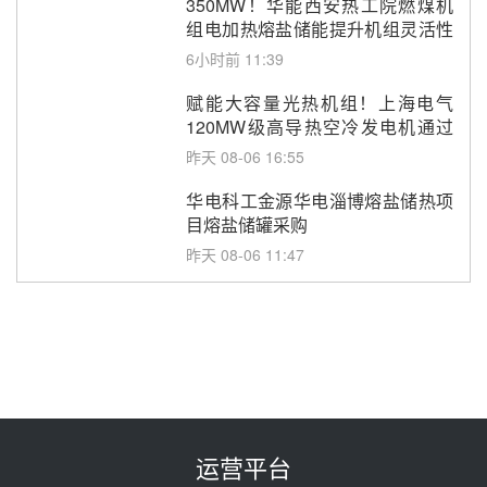
350MW！华能西安热工院燃煤机
组电加热熔盐储能提升机组灵活性
改造项目初步设计第三方评审服务
6小时前 11:39
采购
赋能大容量光热机组！上海电气
120MW级高导热空冷发电机通过
型式试验
昨天 08-06 16:55
华电科工金源华电淄博熔盐储热项
目熔盐储罐采购
昨天 08-06 11:47
中国电建中南院吉西基地鲁固直流
100MW光工程性能试验采购
昨天 08-06 10:49
西子洁能中标中广核德令哈50MW
光热示范电站二列蒸汽发生器设备
采购
前天 08-05 17:20
运营平台