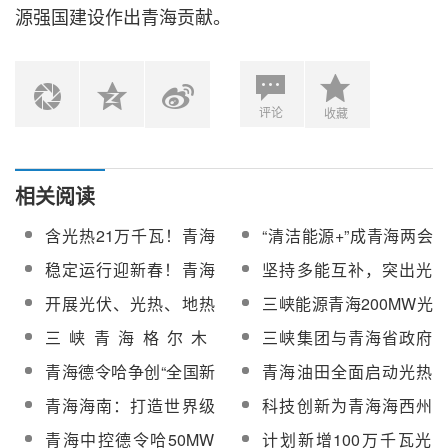
源强国建设作出青海贡献。
评论
收藏
相关阅读
含光热21万千瓦！青海
“清洁能源+”成青海两会
省电力装机达4286万千
热词
稳定运行迎新春！青海
坚持多能互补，突出光
瓦，持续保持全国最高
中控德令哈50MW光热
热应用！青海海西州
开展光伏、光热、地热
三峡能源青海200MW光
电站1月累计发电
《新能源项目入库排序
及风力发电关键技术研
热发电项目启动业主工
三峡青海格尔木
三峡集团与青海省政府
1869.24万kWh
评分标准》发布
究！青海“十四五”科技创
程师服务招标
1.1GW、青豫二期1GW
签署共同打造生态文明
青海德令哈争创“全国新
青海油田全面启动光热
新规划发布
光热光伏项目光伏项目
和清洁能源产业高地合
能源重要保障基地”主力
替代利用等3项科研课题
青海海南：打造世界级
科技创新为青海海西州
EPC中标候选人公示
作协议
军
研究工作
清洁能源基地
重点产业别开新径
青海中控德令哈50MW
计划新增100万千瓦光