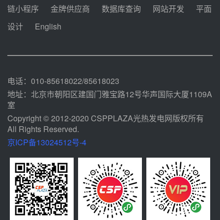
中能建华中试研院中标重能新疆
链小程序
金牌供应商
数据库查询
网站开发
平面
100MW光热项目机组调试及性能
试验
设计
English
前天 08-05 10:41
解读丨十五五电源结构优化：光热
规模化助力构建绿色低碳电力供给
格局
前天 08-05 09:11
电话：010-85618022/85618023
地址：北京市朝阳区建国门雅宝路12号华声国际大厦1109A
室
Copyright © 2012-2020 CSPPLAZA光热发电网版权所有
All Rights Reserved.
京ICP备13024512号-4