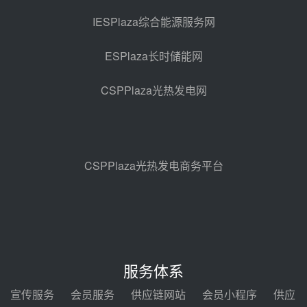
亚核阀业中标天山北麓100MW光
热发电工程EPC总承包项目熔盐截
IESPlaza综合能源服务网
止阀、熔盐三偏心蝶阀采购
前天 08-05 17:15
ESPlaza长时储能网
昊森机电中标新疆华电天山北麓基
地100MW光热发电工程EPC总承
CSPPlaza光热发电网
包项目熔盐介质超声波流量计采购
前天 08-05 17:09
节点突破！独山子石化光伏熔盐储
能示范项目电加热器厂房顺利封顶
前天 08-05 14:48
CSPPlaza光热发电商务平台
7400吨！迪尔化工成功签订鲁西火
电机组灵活性改造项目三元液态盐
采购合同
前天 08-05 14:12
迪尔化工预中标华能西安热工院
2026-2029年熔盐介质框架协议
服务体系
前天 08-05 11:37
宣传服务
会员服务
供应链网站
会员小程序
供应