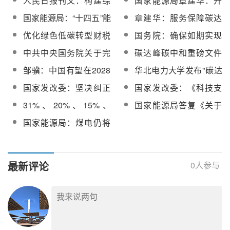
人民日报刊文：构建综
国家能源局章建华：开
峰、碳中和目标为引
合能源系统，打好实现
展能源碳达峰“1+N”政策
国家能源局：“十四五”能
章建华：服务保障碳达
领，推动能源电力领域
碳达峰碳中和这场硬仗
体系研究，探索源网荷
源规划、碳达峰实施方
峰碳中和目标如期实现
绿色低碳发展
优化绿色低碳转型财税
国务院：确保如期实现
储灵活运行和安全共治
案已形成送审稿
政策，为实现碳达峰碳
2030年前碳达峰目标
中共中央国务院关于完
碳达峰碳中和重磅文件
中和目标提供重要支撑
整准确全面贯彻新发展
发布：2060年非化石能
邹骥：中国有望在2028
华北电力大学发布"碳达
理念做好碳达峰碳中和
源消费比重达80%以上
年之前，甚至更早实现
峰、碳中和"行动计划
国家发改委：坚决纠正
国家发改委：《科技支
工作的意见
碳达峰
与碳达峰碳中和工作初
撑碳达峰碳中和行动方
31%、20%、15%、
国家能源局答复《关于
衷背道而驰的现象
案》已编制完成
10%……煤电深调负荷
大力推进“煤电+”耦合发
国家能源局：煤电仍将
越低越好吗？
电，助力“无废城市”的提
长时期承担保障电力安
案》
全的重要作用
最新评论
0
人参与