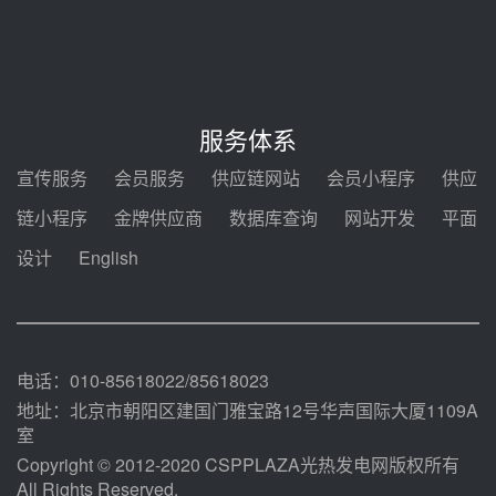
新型电力系统建设“十五五”规划印
发！明确推动光热发电规模化发展
前天 08-04 09:16
中电建共和100万千瓦光伏光热项
目海南州香加#1储能工程EPC总承
服务体系
包项目设备采购
前天 08-03 17:10
宣传服务
会员服务
供应链网站
会员小程序
供应
河北金悦弘千中标重能新疆天山北
链小程序
金牌供应商
数据库查询
网站开发
平面
麓100MW光热发电项目用“碳钢、
合金钢管件”采购
设计
English
前天 08-03 16:58
华电重能新疆天山北麓新能源基地
100MW光热发电项目管件采购
前天 08-03 16:29
电话：010-85618022/85618023
地址：北京市朝阳区建国门雅宝路12号华声国际大厦1109A
室
Copyright © 2012-2020 CSPPLAZA光热发电网版权所有
All Rights Reserved.