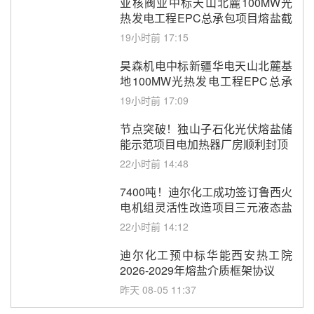
亚核阀业中标天山北麓100MW光
热发电工程EPC总承包项目熔盐截
止阀、熔盐三偏心蝶阀采购
19小时前 17:15
昊森机电中标新疆华电天山北麓基
地100MW光热发电工程EPC总承
包项目熔盐介质超声波流量计采购
19小时前 17:09
节点突破！独山子石化光伏熔盐储
能示范项目电加热器厂房顺利封顶
22小时前 14:48
7400吨！迪尔化工成功签订鲁西火
电机组灵活性改造项目三元液态盐
采购合同
22小时前 14:12
迪尔化工预中标华能西安热工院
2026-2029年熔盐介质框架协议
昨天 08-05 11:37