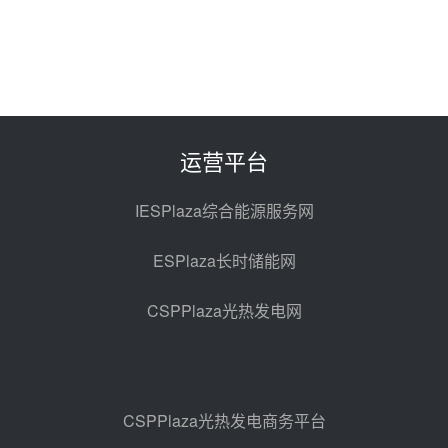
中能建华中试研院中标重能新疆
100MW光热项目机组调试及性能
试验
昨天 08-05 10:41
解读丨十五五电源结构优化：光热
规模化助力构建绿色低碳电力供给
格局
昨天 08-05 09:11
运营平台
华能西安热工院熔盐电伴热三年框
架协议项目中标候选人公示
IESPlaza综合能源服务网
前天 08-04 11:33
ESPlaza长时储能网
350MW光热大基地建设提速！哈
锅中标格尔木项目蒸汽发生系统
CSPPlaza光热发电网
前天 08-04 09:54
甘肃建投安装公司赴京洽谈，深化
瓜州、博州光热项目战略合作
前天 08-04 09:27
CSPPlaza光热发电商务平台