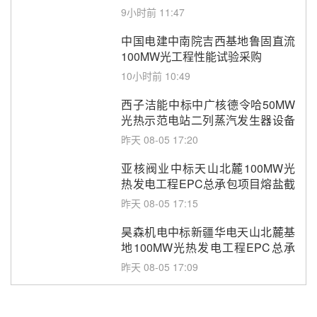
9小时前 11:47
中国电建中南院吉西基地鲁固直流
100MW光工程性能试验采购
10小时前 10:49
西子洁能中标中广核德令哈50MW
光热示范电站二列蒸汽发生器设备
采购
昨天 08-05 17:20
亚核阀业中标天山北麓100MW光
热发电工程EPC总承包项目熔盐截
止阀、熔盐三偏心蝶阀采购
昨天 08-05 17:15
昊森机电中标新疆华电天山北麓基
地100MW光热发电工程EPC总承
包项目熔盐介质超声波流量计采购
昨天 08-05 17:09
节点突破！独山子石化光伏熔盐储
能示范项目电加热器厂房顺利封顶