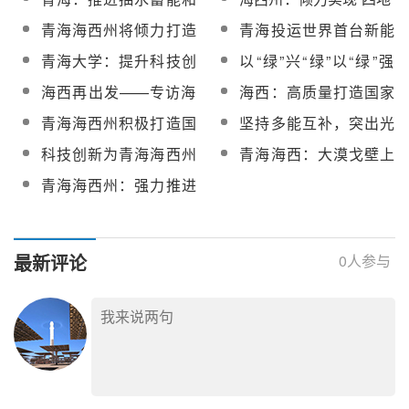
海”
量发展
光热、电化学储能等新
建设宏伟蓝图
青海海西州将倾力打造
青海投运世界首台新能
型储能项目建设，打造
国家清洁能源产业高地
源分布式调相机，助力
青海大学：提升科技创
以“绿”兴“绿”以“绿”强
储能先行示范区
新能源大规模安全有序
新能力，服务经济社会
“绿”，青海高质量打造国
海西再出发——专访海
海西：高质量打造国家
开发利用
发展
家清洁能源产业高地
西蒙古族藏族自治州委
清洁能源产业高地
青海海西州积极打造国
坚持多能互补，突出光
书记王定邦
家清洁能源产业高地
热应用！青海海西州
科技创新为青海海西州
青海海西：大漠戈壁上
《新能源项目入库排序
重点产业别开新径
的“绿能高地”
青海海西州：强力推进
评分标准》发布
光伏、光热、风电以及
配套储能等新能源项目
建设
最新评论
0
人参与