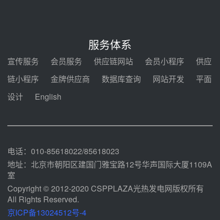
前天 08-04 11:33
350MW光热大基地建设提速！哈
锅中标格尔木项目蒸汽发生系统
服务体系
前天 08-04 09:54
宣传服务
会员服务
供应链网站
会员小程序
供应
甘肃建投安装公司赴京洽谈，深化
链小程序
金牌供应商
数据库查询
网站开发
平面
瓜州、博州光热项目战略合作
设计
English
前天 08-04 09:27
新型电力系统建设“十五五”规划印
发！明确推动光热发电规模化发展
前天 08-04 09:16
电话：010-85618022/85618023
地址：北京市朝阳区建国门雅宝路12号华声国际大厦1109A
室
Copyright © 2012-2020 CSPPLAZA光热发电网版权所有
All Rights Reserved.
京ICP备13024512号-4