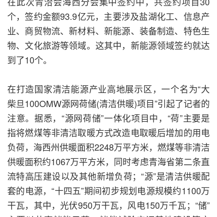
在此次青洽会海西分会集中签约中，共签约项目30
个，签约金额93.9亿元，主要涉及盐湖化工、信息产
业、商贸物流、新材料、新能源、装备制造、特色生
物、文化旅游等领域。这其中，新能源领域签约就达
到了10个。
在打造国家清洁能源产业高地展示区，一个名为“大
柴旦100OMW源网荷储(清洁供暖)项目”引起了记者的
注意。据悉，“源网荷储”一体化项目中，“荷”主要是
指将燃煤等非清洁取暖方式改造电取暖后增加的用电
负荷，海西州供暖面积2248万平方米，燃煤等非清洁
供暖面积约1067万平方米，同时考虑青海省第二条直
流特高压建设以及其他新增负荷；“源”是清洁供暖配
套的电源，“十四五”期间初步规划电源规模约1100万
干瓦，其中，光伏950万干瓦，风电150万千瓦；“储”