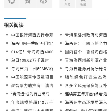
评论
收藏
相关阅读
中国银行海西支行参观
青海果洛州政府与海西
中广核德令哈50兆瓦光
州政府就“2GW集中式光
海西电网一季度“开门红”
海西州：十四五将全力
热示范电站
伏电站+1GW储能”新能
打造国家清洁能源产业
214亿！青海海西4000
国内首个！鲁能海西格
源飞地项目签约
高地
兆瓦风光储氢一体化项
尔木50MW塔式光热电
单日109.62万千瓦时！
青海海西州新能源产业
目协议签署完成
站顺利完成涉网联合试
青海省海西州50MW塔
尽揽“风光”
青海省海西州50MW塔
青海省能源局调研德令
验
式光热电站再创单日发
式光热电站亮相央视大
哈2000MW光储热一体
中国能源革命促进项目
铺陈绿色打造生态海
电新记录
型直播特别节目
化暨海西州调峰中心基
组及世界银行高级能源
西！海西州“十三五”时期
聚智聚力助推海西清洁
含多个风光储多能互补
地项目
专家调研海西州调峰中
发展纪实
能源产业发展
项目！青海海西州青洽
“青海造”成为行业黑马
连续第五年开启“绿电”活
心基地项目
会签约金额超140亿！
动——青海探路零碳电
年底规模将超110万千
海西州生态环境局深入
力系统
瓦时，青海储能迈入“蓝
推动生态环保服务高质
青海：推进抽水蓄能和
海西州：倾力实现“四地”