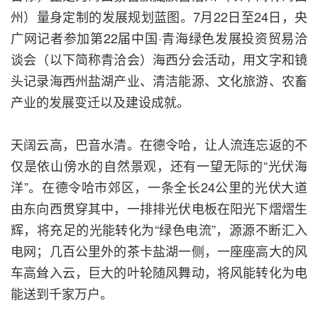
州）量身定制的发展规划蓝图。7月22日至24日，央
广网记者参加第22届中国·青海绿色发展投资贸易洽
谈会（以下简称青洽会）海西分会活动，用文字和镜
头记录海西州盐湖产业、清洁能源、文化旅游、农畜
产业的发展变迁以及建设成就。
天阔云高，巴音水清。在德令哈，让人流连忘返的不
仅是依山傍水的自然景观，还有一望无际的“光伏海
洋”。在德令哈市郊区，一条全长24公里的光伏大道
由东向西贯穿其中，一排排光伏电板在阳光下熠熠生
辉，将充足的光能转化为“绿色电流”，源源不断汇入
电网；几百公里外的茶卡盐湖一侧，一座座高大的风
车高耸入云，巨大的叶轮随风舞动，将风能转化为电
能送到千家万户。