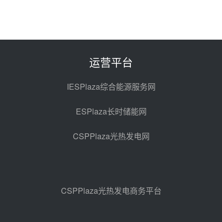
昨天 08-05 14:48
7400吨！迪尔化工成功签订鲁西火
电机组灵活性改造项目三元液态盐
采购合同
昨天 08-05 14:12
运营平台
迪尔化工预中标华能西安热工院
2026-2029年熔盐介质框架协议
IESPlaza综合能源服务网
昨天 08-05 11:37
ESPlaza长时储能网
中能建华中试研院中标重能新疆
100MW光热项目机组调试及性能
CSPPlaza光热发电网
试验
昨天 08-05 10:41
解读丨十五五电源结构优化：光热
规模化助力构建绿色低碳电力供给
格局
昨天 08-05 09:11
CSPPlaza光热发电商务平台
华能西安热工院熔盐电伴热三年框
架协议项目中标候选人公示