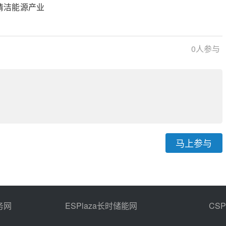
清洁发电体系
清洁能源产业
0
人参与
马上参与
务网
ESPlaza长时储能网
CS