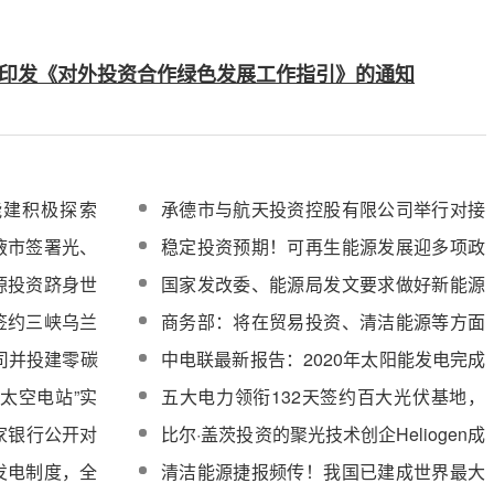
印发《对外投资合作绿色发展工作指引》的通知
能建积极探索
承德市与航天投资控股有限公司举行对接
合作座谈会
掖市签署光、
稳定投资预期！可再生能源发展迎多项政
资协议
策利好
源投资跻身世
国家发改委、能源局发文要求做好新能源
送出工程投资建设
签约三峡乌兰
商务部：将在贸易投资、清洁能源等方面
目
加强与阿拉伯国家合作
公司并投建零碳
中电联最新报告：2020年太阳能发电完成
化示范项目
投资625亿元，比上年增长62.2%
“太空电站”实
五大电力领衔132天签约百大光伏基地，
规模超106GW，投资额近5700亿
家银行公开对
比尔·盖茨投资的聚光技术创企Heliogen成
功募资1.08亿美元
发电制度，全
清洁能源捷报频传！我国已建成世界最大