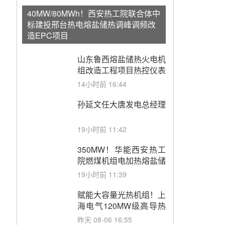
40MW/80MWh！西安热工院联合体中
标建投邢台热电熔盐储热调峰调频改
造EPC项目
山东鲁西熔盐储热火电机
组改造工程项目热控仪表
成套设备采购
14小时前 16:44
孙延文任大唐发电总经理
19小时前 11:42
350MW！华能西安热工
院燃煤机组电加热熔盐储
能提升机组灵活性改造项
19小时前 11:39
目初步设计第三方评审服
务采购
赋能大容量光热机组！上
海电气120MW级高导热
空冷发电机通过型式试验
昨天 08-06 16:55