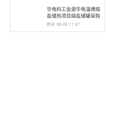
华电科工金源华电淄博熔
盐储热项目熔盐储罐采购
昨天 08-06 11:47
中国电建中南院吉西基地
鲁固直流100MW光工程
性能试验采购
昨天 08-06 10:49
西子洁能中标中广核德令
哈50MW光热示范电站二
列蒸汽发生器设备采购
前天 08-05 17:20
亚核阀业中标天山北麓
100MW光热发电工程
EPC总承包项目熔盐截
前天 08-05 17:15
止阀、熔盐三偏心蝶阀采
购
昊森机电中标新疆华电天
山北麓基地100MW光热
发电工程EPC总承包项
前天 08-05 17:09