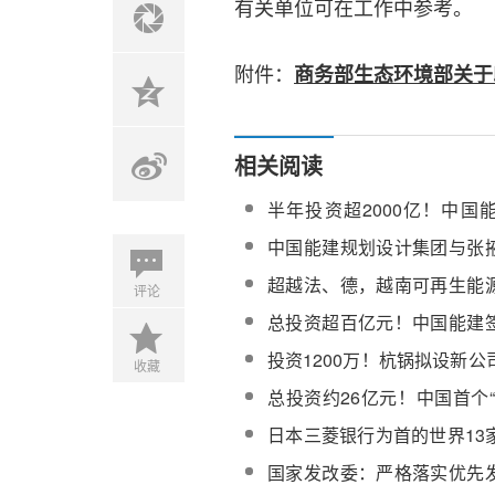
有关单位可在工作中参考。
附件：
商务部生态环境部关于
相关阅读
半年投资超2000亿！中国
“一体化”实施路径
中国能建规划设计集团与张
储、氢综合应用示范项目投
超越法、德，越南可再生能
评论
界前八
总投资超百亿元！中国能建
察布源网荷储一体化示范项
投资1200万！杭锅拟设新
收藏
智慧能源中心源网荷储一体
总投资约26亿元！中国首个
验基地正式动工
日本三菱银行为首的世界13
印度太阳能市场进行投资
国家发改委：严格落实优先