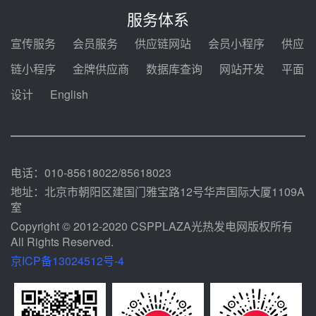
电机组灵活性改造项目三元液态盐
服务体系
采购合同
08-05 14:12
宣传服务
会员服务
供应链网站
会员小程序
供应
迪尔化工预中标华能西安热工院
链小程序
金牌供应商
数据库查询
网站开发
平面
2026-2029年熔盐介质框架协议
设计
English
08-05 11:37
中能建华中试研院中标重能新疆
100MW光热项目机组调试及性能
试验
08-05 10:41
电话：010-85618022/85618023
地址：北京市朝阳区建国门雅宝路12号华声国际大厦1109A
室
Copyright © 2012-2020 CSPPLAZA光热发电网版权所有
All Rights Reserved.
京ICP备13024512号-4