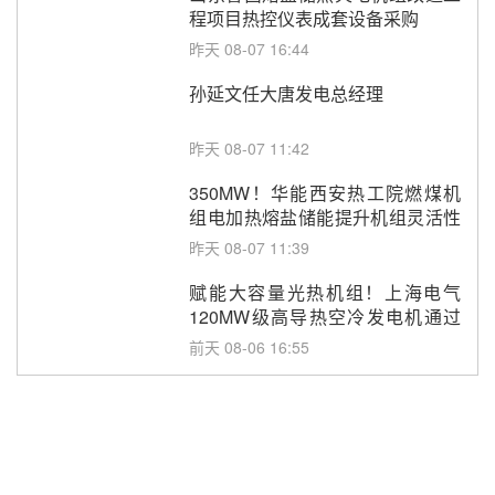
程项目热控仪表成套设备采购
昨天 08-07 16:44
孙延文任大唐发电总经理
昨天 08-07 11:42
350MW！华能西安热工院燃煤机
组电加热熔盐储能提升机组灵活性
改造项目初步设计第三方评审服务
昨天 08-07 11:39
采购
赋能大容量光热机组！上海电气
120MW级高导热空冷发电机通过
型式试验
前天 08-06 16:55
华电科工金源华电淄博熔盐储热项
目熔盐储罐采购
前天 08-06 11:47
中国电建中南院吉西基地鲁固直流