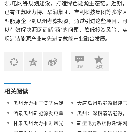
源/电网等规划建设，打造绿色能源生态链。近期，
已有江苏欧力特、华润集团、吉利科技集团等多家大
型能源企业到瓜州考察投资，通过引进这些项目，可
以有效解决源网荷储“荷”的问题，降低投资风险，实
现清洁能源产业与先进高载能产业融合发展。
评论
收藏
相关阅读
瓜州大力推广清洁供暖
大唐瓜州新能源拟建玉
技术 将建成新能源清洁
门风、光、热、储综合
酒泉瓜州新能源发电量
瓜州：深耕清洁能源，
供暖示范工程
能源大型平价上网示范
创新高
激发“绿色动能”
甘肃瓜州大力推进风光
新型电力系统构建“源网
基地
火储一体化建设
荷储”新生态