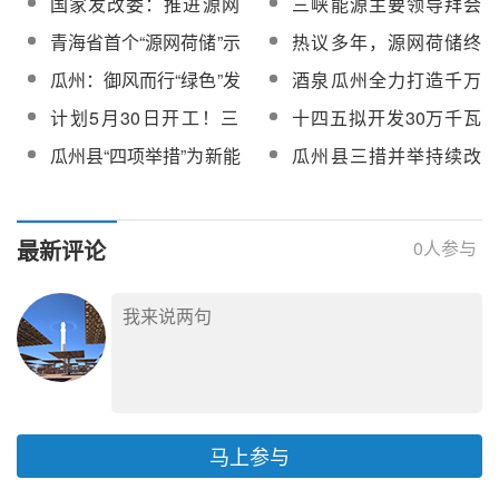
国家发改委：推进源网
三峡能源主要领导拜会
荷储一体化和多能互补
酒泉市委书记并与瓜州
青海省首个“源网荷储”示
热议多年，源网荷储终
发展，增强电力系统综
县座谈
范项目落户德令哈
于迎来“风口”
瓜州：御风而行“绿色”发
酒泉瓜州全力打造千万
合调节能力
展再谱新篇
千瓦级新能源基地
计划5月30日开工！三
十四五拟开发30万千瓦
峡恒基能脉瓜州70万千
光热项目！瓜州正稳步
瓜州县“四项举措”为新能
瓜州县三措并举持续改
瓦“光热储能+”项目EPC
推进“光热储能+”一体化
源产业发展聚势赋能
善生态环境推动绿色发
总承包招标
战略
展
最新评论
0
人参与
马上参与