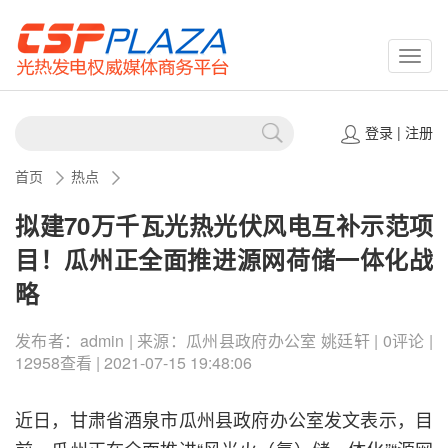
CSPP
登录
|
注册
首页
热点
拟建70万千瓦光热光伏风电互补示范项
目！瓜州正全面推进源网荷储一体化战
略
发布者：admin | 来源：瓜州县政府办公室 姚廷轩 | 0评论 |
12958查看 | 2021-07-15 19:48:06
近日，甘肃省酒泉市瓜州县政府办公室发文表示，目