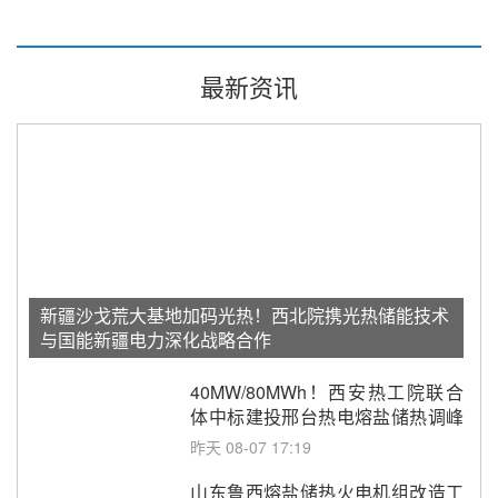
最新资讯
新疆沙戈荒大基地加码光热！西北院携光热储能技术
与国能新疆电力深化战略合作
40MW/80MWh！西安热工院联合
体中标建投邢台热电熔盐储热调峰
调频改造EPC项目
昨天 08-07 17:19
山东鲁西熔盐储热火电机组改造工