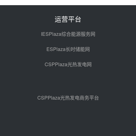
100MW光工程性能试验采购
前天 08-06 10:49
运营平台
西子洁能中标中广核德令哈50MW
光热示范电站二列蒸汽发生器设备
IESPlaza综合能源服务网
采购
08-05 17:20
ESPlaza长时储能网
亚核阀业中标天山北麓100MW光
热发电工程EPC总承包项目熔盐截
CSPPlaza光热发电网
止阀、熔盐三偏心蝶阀采购
08-05 17:15
昊森机电中标新疆华电天山北麓基
地100MW光热发电工程EPC总承
包项目熔盐介质超声波流量计采购
08-05 17:09
CSPPlaza光热发电商务平台
节点突破！独山子石化光伏熔盐储
能示范项目电加热器厂房顺利封顶
08-05 14:48
7400吨！迪尔化工成功签订鲁西火