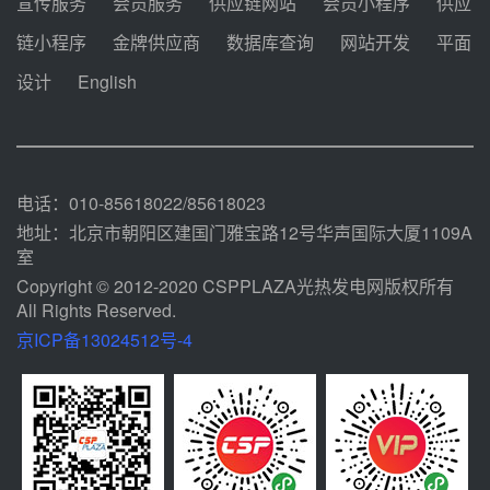
宣传服务
会员服务
供应链网站
会员小程序
供应
河北金悦弘千中标重能新疆天山北
链小程序
金牌供应商
数据库查询
网站开发
平面
麓100MW光热发电项目用“碳钢、
合金钢管件”采购
设计
English
前天 08-03 16:58
华电重能新疆天山北麓新能源基地
100MW光热发电项目管件采购
前天 08-03 16:29
电话：010-85618022/85618023
地址：北京市朝阳区建国门雅宝路12号华声国际大厦1109A
室
Copyright © 2012-2020 CSPPLAZA光热发电网版权所有
All Rights Reserved.
京ICP备13024512号-4