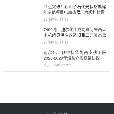
节点突破！独山子石化光伏熔盐储
能示范项目电加热器厂房顺利封顶
23小时前 14:48
7400吨！迪尔化工成功签订鲁西火
电机组灵活性改造项目三元液态盐
采购合同
23小时前 14:12
迪尔化工预中标华能西安热工院
2026-2029年熔盐介质框架协议
昨天 08-05 11:37
中能建华中试研院中标重能新疆
100MW光热项目机组调试及性能
试验
昨天 08-05 10:41
解读丨十五五电源结构优化：光热
规模化助力构建绿色低碳电力供给
格局
昨天 08-05 09:11