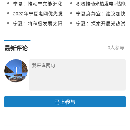
长任伟理会见中国船舶
清洁能源一体化发展，
宁夏：推动宁东能源化
积极推动光热发电+储能
重工集团新能源有限责
加快光热、储能等关键
工基地高质量发展
和集中供热一体化示范
2022年宁夏电网优先发
宁夏席静宜：建议加快
任公司董事长栾海峰
技术引进研发
工程！宁东能源化工基
用电计划：配套10％/2h
产业园区绿色低碳转型
宁夏：将积极发展太阳
宁夏：探索开展光热试
地十四五发展规划发布
储能奖励10％优先发电
发展
能光热发电，推动光热
点项目建设，积极推进
量！
发电与光伏风电互补调
光热等新型储能发展
节
最新评论
0
人参与
马上参与