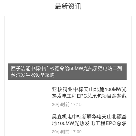
最新资讯
西子洁能中标中广核德令哈50MW光热示范电站二列
蒸汽发生器设备采购
亚核阀业中标天山北麓100MW光
热发电工程EPC总承包项目熔盐截
止阀、熔盐三偏心蝶阀采购
20小时前 17:15
昊森机电中标新疆华电天山北麓基
地100MW光热发电工程EPC总承
包项目熔盐介质超声波流量计采购
20小时前 17:09