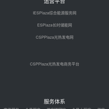
运营平台
华能西安热工院熔盐电伴热三年框
架协议项目中标候选人公示
IESPlaza综合能源服务网
前天 08-04 11:33
ESPlaza长时储能网
350MW光热大基地建设提速！哈
锅中标格尔木项目蒸汽发生系统
CSPPlaza光热发电网
前天 08-04 09:54
甘肃建投安装公司赴京洽谈，深化
瓜州、博州光热项目战略合作
前天 08-04 09:27
CSPPlaza光热发电商务平台
新型电力系统建设“十五五”规划印
发！明确推动光热发电规模化发展
前天 08-04 09:16
中电建共和100万千瓦光伏光热项
目海南州香加#1储能工程EPC总承
服务体系
包项目设备采购
前天 08-03 17:10