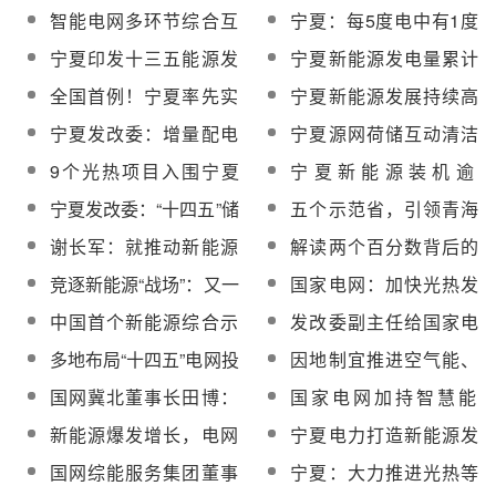
索赔3.1亿元
突破1600万千瓦
智能电网多环节综合互
宁夏：每5度电中有1度
动关键技术攻克宁夏新
是新能源
宁夏印发十三五能源发
宁夏新能源发电量累计
能源消纳难题
展规划：力争建成
突破1000亿千瓦时
全国首例！宁夏率先实
宁夏新能源发展持续高
100MW光热发电项目
现新能源发电1100万千
速增长 2019年上半年新
宁夏发改委：增量配电
宁夏源网荷储互动清洁
瓦超全网用电负荷
能源利用率达97.24%
网配电价格实行最高限
能源消纳试点交易启动
9个光热项目入围宁夏
宁夏新能源装机逾
价管理 以招标方式确定
成交电量120万千瓦时
2020年自治区财政支持
25GW，消纳技术普及
宁夏发改委：“十四五”储
五个示范省，引领青海
投资主体的配电网
可再生能源试点示范项
全国1700座场站
能配置容量不低于新能
发展新格局
谢长军：就推动新能源
解读两个百分数背后的
目名单
源装机10%！
行业持续健康发展的几
“宁夏风光”
竞逐新能源“战场”：又一
国家电网：加快光热发
点看法和建议
地方能源国企斥资百亿
电技术推广应用，发展
中国首个新能源综合示
发改委副主任给国家电
入局
光热发电提高系统调节
范区探索打造“双碳”样板
网提“转”“安”“储”“改”四个
多地布局“十四五”电网投
因地制宜推进空气能、
能力
间
希望
资，将推动电网向能源
地热能、光热能应用！
国网冀北董事长田博：
国家电网加持智慧能
互联网升级
国网河北电力加快构建
发挥优势激发潜能，推
源，多个项目陆续启动
新能源爆发增长，电网
宁夏电力打造新能源发
能源综合利用体系
动碳达峰、碳中和目标
做好准备了吗？
展“双样板”
国网综能服务集团董事
宁夏：大力推进光热等
落地