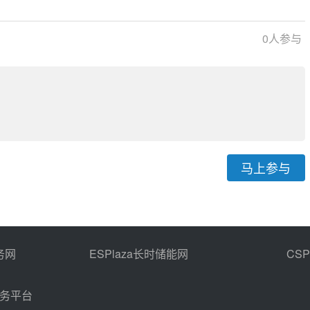
0
人参与
马上参与
务网
ESPlaza长时储能网
CS
商务平台