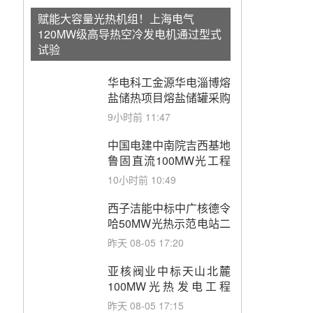
赋能大容量光热机组！上海电气
120MW级高导热空冷发电机通过型式
试验
华电科工金源华电淄博熔
盐储热项目熔盐储罐采购
9小时前 11:47
中国电建中南院吉西基地
鲁固直流100MW光工程
性能试验采购
10小时前 10:49
西子洁能中标中广核德令
哈50MW光热示范电站二
列蒸汽发生器设备采购
昨天 08-05 17:20
亚核阀业中标天山北麓
100MW光热发电工程
EPC总承包项目熔盐截
昨天 08-05 17:15