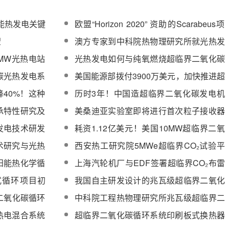
阳能热发电关键
欧盟“Horizon 2020” 资助的Scarabeus项
施方案论证会
目将在中试规模验证超临界二氧化碳光热
望
澳方专家到中科院热物理研究所就光热发
技术
电研究情况及超临界二氧化碳发电技术展
MW光热电站
光热发电如何与纯氧燃烧超临界二氧化碳
开交流
续推进
发电技术结合？
碳光热发电系
美国能源部拨付3900万美元，加快推进超
临界二氧化碳光热发电技术商业化
降40%！这种
历时3年！中国造超临界二氧化碳发电机
发电成本
组成功交付，系统热效率超50%
承特性研究及
美桑迪亚实验室即将进行首次粒子接收器
超临界CO2回路测试
发电技术研发
耗资1.12亿美元！美国10MW超临界二氧
化碳示范电站正加紧建设
术研究与光热
西安热工研究院5MWe超临界CO₂试验平
台完成锅炉水压试验
阳能热化学循
上海汽轮机厂与EDF签署超临界CO₂布雷
展
顿循环技术合作框架协议
式循环项目初
我国自主研发设计的兆瓦级超临界二氧化
团评审
碳发电示范机组正式开建
界二氧化碳循环
中科院工程热物理研究所兆瓦级超临界二
氧化碳压缩机测试取得圆满成功
热电混合系统
超临界二氧化碳循环系统印刷板式换热器
展
联合研制协议洛阳签署