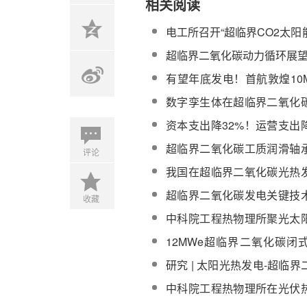
相关阅读
电工所召开“超临界CO2太
基础问题研究”项目启动暨实
超临界二氧化碳动力循环展
有望年底发电！首航敦煌10
超临界CO2循环改造工作持
数字孪生体在超临界二氧化
统中的应用
资本支出降32%！运营支出
超临界介质将大幅降低光热
超临界二氧化碳工质润滑轴
评论
20kW涡轮发电装置进展
我国在超临界二氧化碳光热
和应用上的最新进展
超临界二氧化碳发电关键技
收藏
发电应用展望
中科院工程热物理所聚光太
环制取太阳能燃料研究获进
12MWe超临界二氧化碳闭
步设计通过国家电力投资集
研究 | 太阳光热发电-超临
系统经济性分析与优化
中科院工程热物理所在光伏
结构参数优化研究中取得进