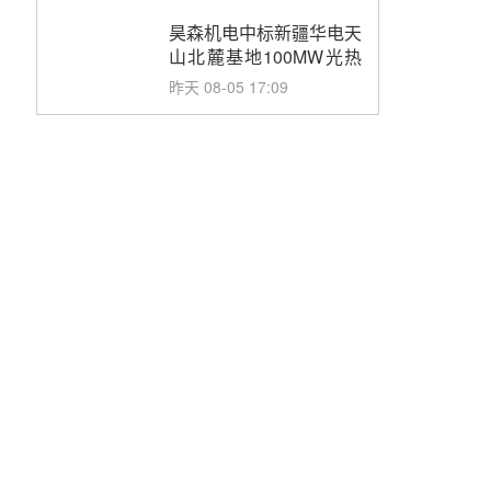
止阀、熔盐三偏心蝶阀采
购
昊森机电中标新疆华电天
山北麓基地100MW光热
发电工程EPC总承包项
昨天 08-05 17:09
目熔盐介质超声波流量计
采购
节点突破！独山子石化光
伏熔盐储能示范项目电加
热器厂房顺利封顶
昨天 08-05 14:48
7400吨！迪尔化工成功
签订鲁西火电机组灵活性
改造项目三元液态盐采购
昨天 08-05 14:12
合同
迪尔化工预中标华能西安
热工院2026-2029年熔盐
介质框架协议
昨天 08-05 11:37
中能建华中试研院中标重
能新疆100MW光热项目
机组调试及性能试验
昨天 08-05 10:41