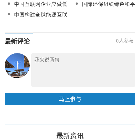
“十个注重”，建议保持光
导！亚洲能源互联网建
中国互联网企业应做低
国际环保组织绿色和平
热电站上网电价政策的
设方案正式“出炉”
碳转型的“排头兵”
呼吁中国互联网科技行
中国构建全球能源互联
延续性
业设立100%可再生能源
网，促绿色低碳发展
目标
最新评论
0
人参与
马上参与
最新资讯