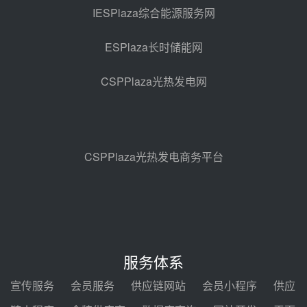
2026-2029年熔盐介质框架协议
IESPlaza综合能源服务网
昨天 08-05 11:37
ESPlaza长时储能网
中能建华中试研院中标重能新疆
100MW光热项目机组调试及性能
CSPPlaza光热发电网
试验
昨天 08-05 10:41
解读丨十五五电源结构优化：光热
规模化助力构建绿色低碳电力供给
格局
昨天 08-05 09:11
CSPPlaza光热发电商务平台
华能西安热工院熔盐电伴热三年框
架协议项目中标候选人公示
前天 08-04 11:33
350MW光热大基地建设提速！哈
锅中标格尔木项目蒸汽发生系统
服务体系
前天 08-04 09:54
宣传服务
会员服务
供应链网站
会员小程序
供应
甘肃建投安装公司赴京洽谈，深化