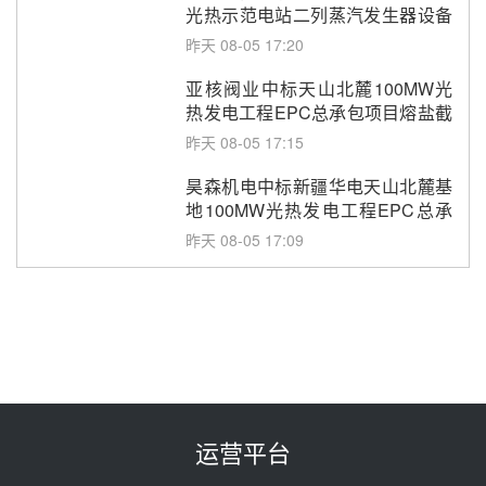
光热示范电站二列蒸汽发生器设备
采购
昨天 08-05 17:20
亚核阀业中标天山北麓100MW光
热发电工程EPC总承包项目熔盐截
止阀、熔盐三偏心蝶阀采购
昨天 08-05 17:15
昊森机电中标新疆华电天山北麓基
地100MW光热发电工程EPC总承
包项目熔盐介质超声波流量计采购
昨天 08-05 17:09
节点突破！独山子石化光伏熔盐储
能示范项目电加热器厂房顺利封顶
昨天 08-05 14:48
7400吨！迪尔化工成功签订鲁西火
电机组灵活性改造项目三元液态盐
采购合同
昨天 08-05 14:12
运营平台
迪尔化工预中标华能西安热工院