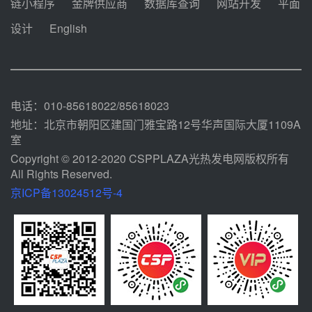
链小程序
金牌供应商
数据库查询
网站开发
平面
瓜州、博州光热项目战略合作
设计
English
前天 08-04 09:27
新型电力系统建设“十五五”规划印
发！明确推动光热发电规模化发展
前天 08-04 09:16
电话：010-85618022/85618023
地址：北京市朝阳区建国门雅宝路12号华声国际大厦1109A
室
Copyright © 2012-2020 CSPPLAZA光热发电网版权所有
All Rights Reserved.
京ICP备13024512号-4