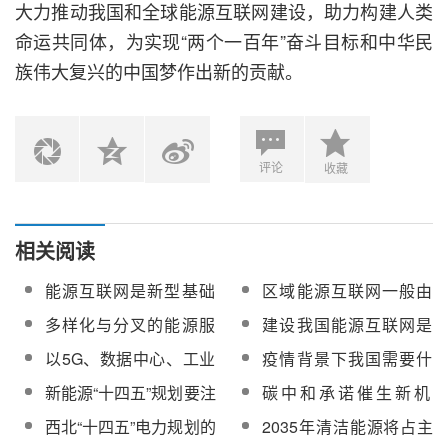
大力推动我国和全球能源互联网建设，助力构建人类
命运共同体，为实现“两个一百年”奋斗目标和中华民
族伟大复兴的中国梦作出新的贡献。
评论
收藏
相关阅读
能源互联网是新型基础
区域能源互联网一般由
设施建设的核心驱动力
哪些要素组成？
多样化与分叉的能源服
建设我国能源互联网是
务需要能源互联网战略
推动能源变革转型的根
以5G、数据中心、工业
疫情背景下我国需要什
本途径
互联网为主的数字“新基
么样的“能源自给”？
新能源“十四五”规划要注
碳中和承诺催生新机
建”将迎来发展窗口期
意这些关键抓手
遇：“十四五”新能源将步
西北“十四五”电力规划的
2035年清洁能源将占主
入“量”“质”齐升阶段