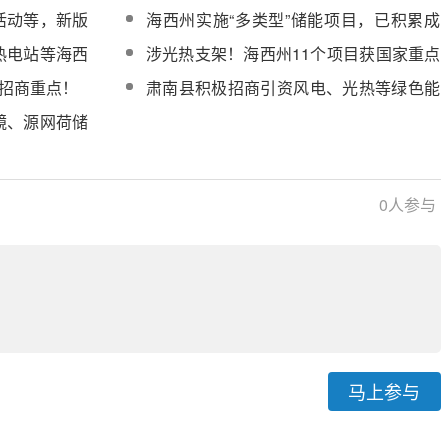
设，推动我国清洁能源发展
活动等，新版
海西州实施“多类型”储能项目，已积累成
公开征求意见
熟可靠的光热储能技术
热电站等海西
涉光热支架！海西州11个项目获国家重点
专项支持
和招商重点！
肃南县积极招商引资风电、光热等绿色能
源项目，为经济高质量发展赋能
镜、源网荷储
022年青海省
0
人参与
马上参与