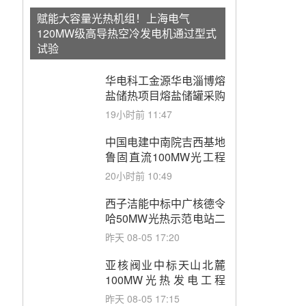
赋能大容量光热机组！上海电气
120MW级高导热空冷发电机通过型式
试验
华电科工金源华电淄博熔
盐储热项目熔盐储罐采购
19小时前 11:47
中国电建中南院吉西基地
鲁固直流100MW光工程
性能试验采购
20小时前 10:49
西子洁能中标中广核德令
哈50MW光热示范电站二
列蒸汽发生器设备采购
昨天 08-05 17:20
亚核阀业中标天山北麓
100MW光热发电工程
EPC总承包项目熔盐截
昨天 08-05 17:15