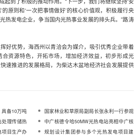
成起到了积极的推动作用。“下一步，我们将继续坚持‘安
’的原则和‘一次把事情做好’的核心价值观，积极履行央
光热发电企业，争当国内光热事业发展的排头兵。”路涛
发挥好优势，海西州以青洽会为媒介，吸引优秀企业带着
结合资源特色，开拓市场，增加经济效益，初步形成光
业快速推进的发展格局，为柴达木盆地经济社会发展提供
具备10万吨
国家林业和草原局副局长张永利一行参观
调研中广核新能源德令哈50MW光热项目
站处理传储热
中广核德令哈50MW光热电站亮相中广核
新能源原创歌曲《风光无限》MV
电项目生产办
规划设计集团参与多个光热发电项目建