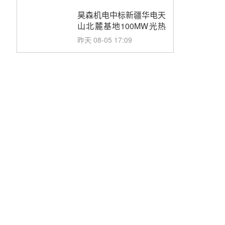
止阀、熔盐三偏心蝶阀采
购
昊森机电中标新疆华电天
山北麓基地100MW光热
发电工程EPC总承包项
昨天 08-05 17:09
目熔盐介质超声波流量计
采购
节点突破！独山子石化光
伏熔盐储能示范项目电加
热器厂房顺利封顶
昨天 08-05 14:48
7400吨！迪尔化工成功
签订鲁西火电机组灵活性
改造项目三元液态盐采购
昨天 08-05 14:12
合同
迪尔化工预中标华能西安
热工院2026-2029年熔盐
介质框架协议
昨天 08-05 11:37
中能建华中试研院中标重
能新疆100MW光热项目
机组调试及性能试验
昨天 08-05 10:41