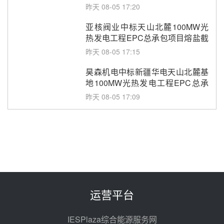
采购
昨天 08-05 17:20
亚核阀业中标天山北麓100MW光
热发电工程EPC总承包项目熔盐截
止阀、熔盐三偏心蝶阀采购
昨天 08-05 17:15
昊森机电中标新疆华电天山北麓基
地100MW光热发电工程EPC总承
包项目熔盐介质超声波流量计采购
昨天 08-05 17:09
节点突破！独山子石化光伏熔盐储
能示范项目电加热器厂房顺利封顶
昨天 08-05 14:48
7400吨！迪尔化工成功签订鲁西火
电机组灵活性改造项目三元液态盐
采购合同
昨天 08-05 14:12
运营平台
迪尔化工预中标华能西安热工院
2026-2029年熔盐介质框架协议
IESPlaza综合能源服务网