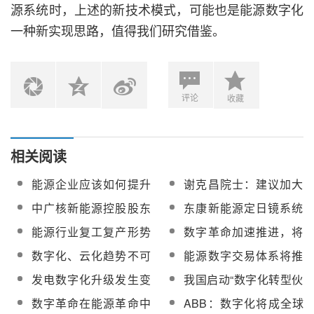
源系统时，上述的新技术模式，可能也是能源数字化
一种新实现思路，值得我们研究借鉴。
评论
收藏
相关阅读
能源企业应该如何提升
谢克昌院士：建议加大
应急危机管理能力？
重大突发事件对能源产
中广核新能源控股股东
东康新能源定日镜系统
业链的影响评估研究
提私有化建议
将应用于摩洛哥模块化
能源行业复工复产形势
数字革命加速推进，将
塔式示范项目，预计今
持续向好 多个重大能源
对能源技术有何影响？
数字化、云化趋势不可
能源数字交易体系将推
年完工
项目有序复工
逆转，新基建需求增长
动能源回归一般商品属
发电数字化升级发生变
我国启动“数字化转型伙
潜力大
性
化，发电企业需要做哪
伴行动” ，百家企事业单
数字革命在能源革命中
ABB：数字化将成全球
些新的布局？
位共助中小企业转型发