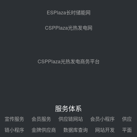
昨天 08-05 11:37
ESPlaza长时储能网
中能建华中试研院中标重能新疆
100MW光热项目机组调试及性能
CSPPlaza光热发电网
试验
昨天 08-05 10:41
解读丨十五五电源结构优化：光热
规模化助力构建绿色低碳电力供给
格局
昨天 08-05 09:11
CSPPlaza光热发电商务平台
华能西安热工院熔盐电伴热三年框
架协议项目中标候选人公示
前天 08-04 11:33
350MW光热大基地建设提速！哈
锅中标格尔木项目蒸汽发生系统
服务体系
前天 08-04 09:54
宣传服务
会员服务
供应链网站
会员小程序
供应
甘肃建投安装公司赴京洽谈，深化
链小程序
金牌供应商
数据库查询
网站开发
平面
瓜州、博州光热项目战略合作