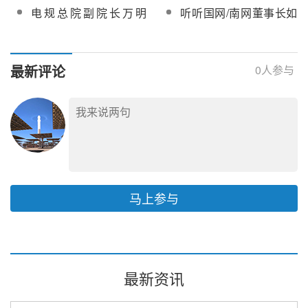
的典型应用场景有哪
能源转型催化剂
电规总院副院长万明
听听国网/南网董事长如
展
些？
忠：以数字技术为能源
何谈数字化转型？
行业赋能
最新评论
0
人参与
马上参与
最新资讯