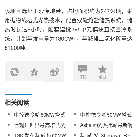
该项目选址于沙漠地带，占地面积约为247公顷，采
用抛物线槽式光热技术，配置双罐熔盐储热系统，储
热时长达9小时，配套建设2×5单元模块直接空冷系
统，计划年发电量为180GWh，年减排二氧化碳量达
81000吨。
评论
收藏
相关阅读
中控德令哈50MW塔式
中控德令哈50MW塔式
光热电站亮相青海全球
光热电站出镜央视《壮
壮观！世界最高塔式光
Ashalim光热电站最新航
推介活动宣传片
丽70年》特别节目
热电站Ashalim1最新航
拍全貌及吸热塔&quot;
TSK发布科威特50MW
科威特Shagaya RE