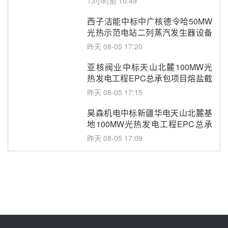
13小时前 10:49
西子洁能中标中广核德令哈50MW
光热示范电站二列蒸汽发生器设备
采购
昨天 08-05 17:20
亚核阀业中标天山北麓100MW光
热发电工程EPC总承包项目熔盐截
止阀、熔盐三偏心蝶阀采购
昨天 08-05 17:15
昊森机电中标新疆华电天山北麓基
地100MW光热发电工程EPC总承
包项目熔盐介质超声波流量计采购
昨天 08-05 17:09
节点突破！独山子石化光伏熔盐储
能示范项目电加热器厂房顺利封顶
昨天 08-05 14:48
7400吨！迪尔化工成功签订鲁西火
电机组灵活性改造项目三元液态盐
采购合同