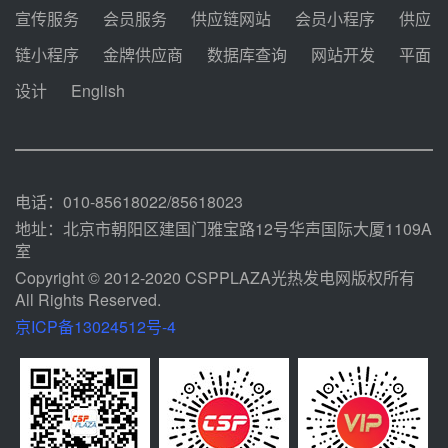
前天 08-04 09:54
宣传服务
会员服务
供应链网站
会员小程序
供应
甘肃建投安装公司赴京洽谈，深化
链小程序
金牌供应商
数据库查询
网站开发
平面
瓜州、博州光热项目战略合作
设计
English
前天 08-04 09:27
新型电力系统建设“十五五”规划印
发！明确推动光热发电规模化发展
前天 08-04 09:16
电话：010-85618022/85618023
地址：北京市朝阳区建国门雅宝路12号华声国际大厦1109A
室
Copyright © 2012-2020 CSPPLAZA光热发电网版权所有
All Rights Reserved.
京ICP备13024512号-4