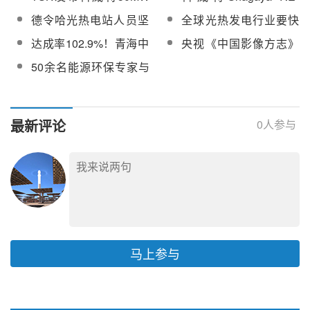
拍
长个儿&quot;过程
Shagaya光热电站最新
Park园区即将开展第三
德令哈光热电站人员坚
全球光热发电行业要快
介绍视频
期风电&光热&光伏综合
守“阵地”，以稳定运行抵
速发展，需要破解哪些
达成率102.9%！青海中
央视《中国影像方志》
体项目招标工作
抗凶猛疫情
障碍？
控德令哈50MW光热电
走进光热之都德令哈，
50余名能源环保专家与
站2月运行数据再创新高
中控50MW塔式电站强
投资界代表赴中控德令
势出镜
哈塔式光热电站实地考
察调研
最新评论
0
人参与
马上参与