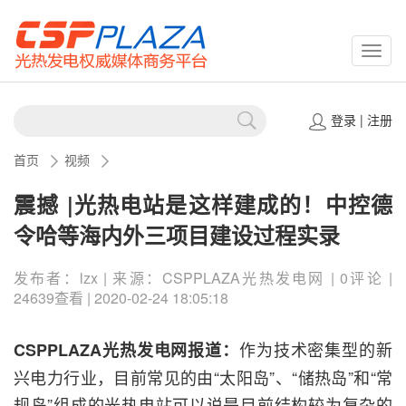
CSPP
登录
|
注册
首页
视频
震撼 |光热电站是这样建成的！中控德
令哈等海内外三项目建设过程实录
发布者：lzx | 来源：​CSPPLAZA光热发电网 | 0评论 |
24639查看 | 2020-02-24 18:05:18
作为技术密集型的新
CSPPLAZA光热发电网报道：
兴电力行业，目前常见的由“太阳岛”、“储热岛”和“常
规岛”组成的光热电站可以说是目前结构较为复杂的