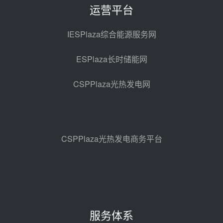
昨天 08-05 14:12
运营平台
迪尔化工预中标华能西安热工院
2026-2029年熔盐介质框架协议
IESPlaza综合能源服务网
昨天 08-05 11:37
ESPlaza长时储能网
中能建华中试研院中标重能新疆
100MW光热项目机组调试及性能
CSPPlaza光热发电网
试验
昨天 08-05 10:41
解读丨十五五电源结构优化：光热
规模化助力构建绿色低碳电力供给
格局
昨天 08-05 09:11
CSPPlaza光热发电商务平台
华能西安热工院熔盐电伴热三年框
架协议项目中标候选人公示
前天 08-04 11:33
350MW光热大基地建设提速！哈
锅中标格尔木项目蒸汽发生系统
服务体系