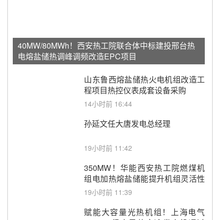
40MW/80MWh！西安热工院联合体中标建投邢台热
电熔盐储热调峰调频改造EPC项目
山东鲁西熔盐储热火电机组改造工
程项目热控仪表成套设备采购
14小时前 16:44
孙延文任大唐发电总经理
19小时前 11:42
350MW！华能西安热工院燃煤机
组电加热熔盐储能提升机组灵活性
改造项目初步设计第三方评审服务
19小时前 11:39
采购
赋能大容量光热机组！上海电气