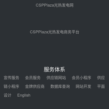
地100MW光热发电工程EPC总承
CSPPlaza光热发电网
包项目熔盐介质超声波流量计采购
前天 08-05 17:09
节点突破！独山子石化光伏熔盐储
能示范项目电加热器厂房顺利封顶
前天 08-05 14:48
CSPPlaza光热发电商务平台
7400吨！迪尔化工成功签订鲁西火
电机组灵活性改造项目三元液态盐
采购合同
前天 08-05 14:12
迪尔化工预中标华能西安热工院
2026-2029年熔盐介质框架协议
服务体系
前天 08-05 11:37
宣传服务
会员服务
供应链网站
会员小程序
供应
中能建华中试研院中标重能新疆
链小程序
金牌供应商
数据库查询
网站开发
平面
100MW光热项目机组调试及性能
试验
设计
English
前天 08-05 10:41
解读丨十五五电源结构优化：光热