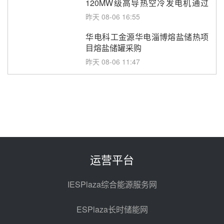
120MW级高导热空冷发电机通过
型式试验
昨天 08-06 16:55
华电科工金源华电淄博熔盐储热项
目熔盐储罐采购
昨天 08-06 11:47
中国电建中南院吉西基地鲁固直流
100MW光工程性能试验采购
昨天 08-06 10:49
西子洁能中标中广核德令哈50MW
光热示范电站二列蒸汽发生器设备
采购
前天 08-05 17:20
运营平台
亚核阀业中标天山北麓100MW光
热发电工程EPC总承包项目熔盐截
IESPlaza综合能源服务网
止阀、熔盐三偏心蝶阀采购
前天 08-05 17:15
ESPlaza长时储能网
昊森机电中标新疆华电天山北麓基