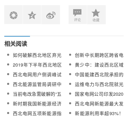
评论
收藏
相关阅读
如何破解西北地区弃光
创新中长期跨区跨省电
限电难题？
力交易机制 推进西北电
2019年下半年西北地区
黄少中：建设西北区域
力交易高质量发展
发电侧储能市场仍将火
电力现货市场主要面临
西北电网用户侧调峰试
中国能建西北院承担的
热
四个方面的困难和问题
点工作正式启动
《西北光热发展及电网
西北能源监管局调研中
运维电力与西北院就光
调峰能力提升研究》课
控太阳能、中广核太阳
热熔盐发电技术进行交
当前电改急需破解的“五
国家电网公司印发2020
题通过评审
能等企业了解光热发电
流并达成合作意向
大问题”是什么？
年1号文件 提出六个方
新时期我国新能源经济
西北电网新能源最大发
项目发展情况
面重点任务
发展存在哪些问题？
电电力达4639万千瓦
西北电网五项新能源指
新能源利用率超93%！
标均创新高，各类电力
西北区域辅助服务市场
交易促消纳
累计调峰电量突破百亿